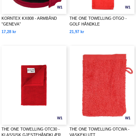
W1
W1
KORNTEX KX808 - ARMBÅND
THE ONE TOWELLING OTGO -
"GENEVA"
GOLF HÅNDKLE
17,28 kr
21,97 kr
W1
W1
THE ONE TOWELLING OTC30 -
THE ONE TOWELLING OTCWA -
KLASSISK GJESTEHÅNDKLÆR
VASKEKLUTT