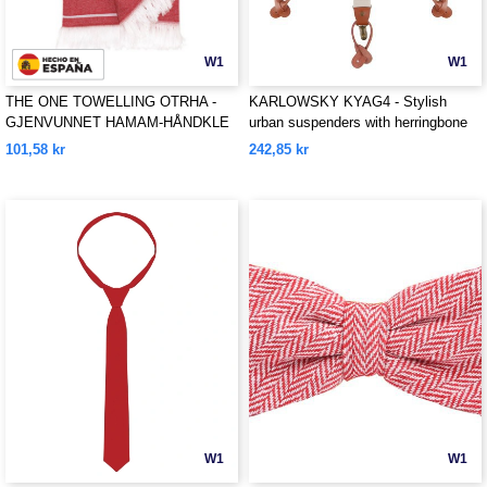
W1
W1
THE ONE TOWELLING OTRHA -
KARLOWSKY KYAG4 - Stylish
GJENVUNNET HAMAM-HÅNDKLE
urban suspenders with herringbone
AV GJENVUNNET MATERIALE
pattern
101,58 kr
242,85 kr
W1
W1