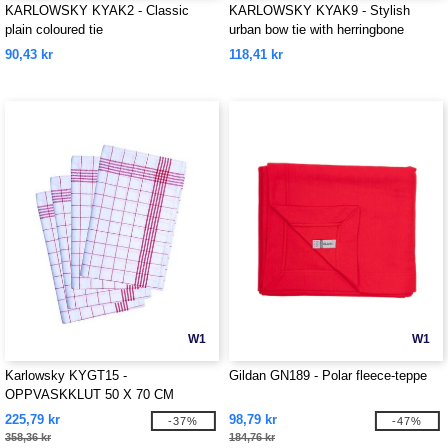
KARLOWSKY KYAK2 - Classic
KARLOWSKY KYAK9 - Stylish
plain coloured tie
urban bow tie with herringbone
pattern
90,43 kr
118,41 kr
W1
W1
Karlowsky KYGT15 -
Gildan GN189 - Polar fleece-teppe
OPPVASKKLUT 50 X 70 CM
225,79 kr
98,79 kr
-37%
-47%
358,36 kr
184,76 kr