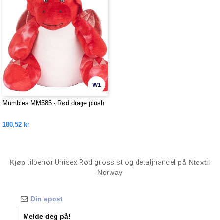
W1
Mumbles MM585 - Rød drage plush
180,52 kr
Kjøp
tilbehør Unisex Rød grossist og detaljhandel
på Ntextil
Norway
Melde deg på!