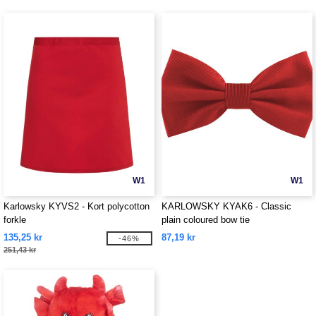
W1
W1
Karlowsky KYVS2 - Kort polycotton
KARLOWSKY KYAK6 - Classic
forkle
plain coloured bow tie
135,25 kr
87,19 kr
-46%
251,43 kr