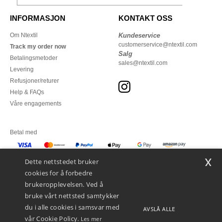
INFORMASJON
KONTAKT OSS
Om Ntextil
Kundeservice
customerservice@ntextil.com
Track my order now
Salg
Betalingsmetoder
sales@ntextil.com
Levering
Refusjoner/returer
Help & FAQs
Våre engagements
Betal med
x
Vi sender med
Dette nettstedet bruker
cookies for å forbedre
brukeropplevelsen. Ved å
bruke vårt nettsted samtykker
du i alle cookies i samsvar med
AVSLÅ ALLE
vår Cookie Policy.
Les mer