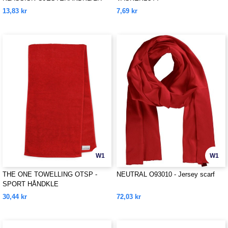
13,83 kr
7,69 kr
W1
W1
THE ONE TOWELLING OTSP -
NEUTRAL O93010 - Jersey scarf
SPORT HÅNDKLE
30,44 kr
72,03 kr