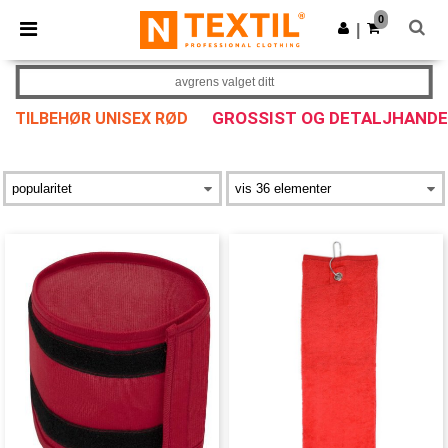
×
Ntextil-app
0
Last ned app
|
Bedre priser i appen!
avgrens valget ditt
GROSSIST OG DETALJHANDE
TILBEHØR UNISEX RØD