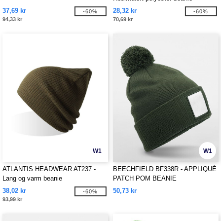
37,69 kr
28,32 kr
-60%
-60%
94,33 kr
70,69 kr
W1
W1
ATLANTIS HEADWEAR AT237 -
BEECHFIELD BF338R - APPLIQUÉ
Lang og varm beanie
PATCH POM BEANIE
38,02 kr
50,73 kr
-60%
93,99 kr