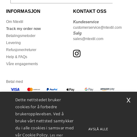
INFORMASJON
KONTAKT OSS
Om Ntextil
Kundeservice
customerservice@ntextil.com
Track my order now
Salg
Betalingsmetoder
sales@ntextil.com
Levering
Refusjoner/returer
Help & FAQs
Våre engagements
Betal med
x
Vi sender med
Dette nettstedet bruker
cookies for å forbedre
brukeropplevelsen. Ved å
bruke vårt nettsted samtykker
du i alle cookies i samsvar med
AVSLÅ ALLE
vår Cookie Policy.
Les mer