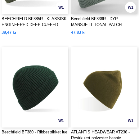
W1
W1
BEECHFIELD BF385R - KLASSISK
Beechfield BF336R - DYP
ENGINEERED DEEP CUFFED
MANSJETT TONAL PATCH
BEANIE
BEANIE
39,47 kr
47,83 kr
W1
W1
Beechfield BF380 - Ribbestrikket lue
ATLANTIS HEADWEAR AT236 -
Resirkulert polyester beanie