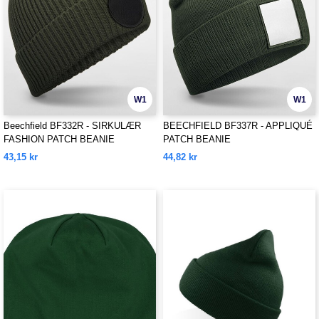
W1
W1
Beechfield BF332R - SIRKULÆR
BEECHFIELD BF337R - APPLIQUÉ
FASHION PATCH BEANIE
PATCH BEANIE
43,15 kr
44,82 kr