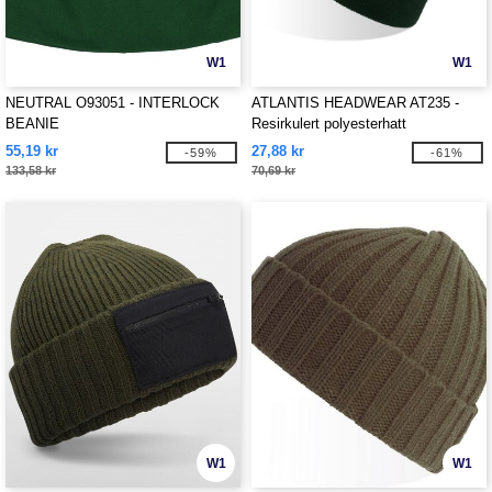
W1
W1
NEUTRAL O93051 - INTERLOCK
ATLANTIS HEADWEAR AT235 -
BEANIE
Resirkulert polyesterhatt
55,19 kr
27,88 kr
-59%
-61%
133,58 kr
70,69 kr
W1
W1