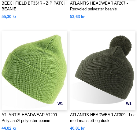
BEECHFIELD BF334R - ZIP PATCH
ATLANTIS HEADWEAR AT207 -
BEANIE
Recycled polyester beanie
55,30 kr
53,63 kr
W1
W1
ATLANTIS HEADWEAR AT209 -
ATLANTIS HEADWEAR AT309 - Lue
Polylana® polyester beanie
med mansjett og dusk
44,82 kr
40,81 kr