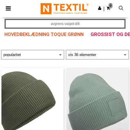
×
Ntextil-app
0
Last ned app
|
Bedre priser i appen!
avgrens valget ditt
GROSSIST OG D
HOVEDBEKLÆDNING TOQUE GRØNN