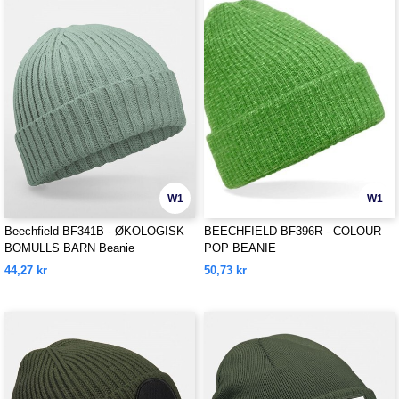
W1
W1
Beechfield BF341B - ØKOLOGISK
BEECHFIELD BF396R - COLOUR
BOMULLS BARN Beanie
POP BEANIE
44,27 kr
50,73 kr