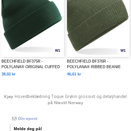
W1
W1
BEECHFIELD BF375R -
BEECHFIELD BF376R -
POLYLANA® ORIGINAL CUFFED
POLYLANA® RIBBED BEANIE
BEANIE
38,02 kr
46,61 kr
Kjøp
Hovedbeklædning Toque Grønn grossist og detaljhandel
på Ntextil Norway
Melde deg på!