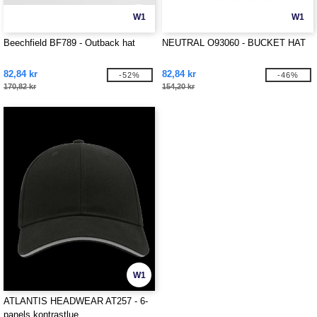
W1
W1
Beechfield BF789 - Outback hat
NEUTRAL O93060 - BUCKET HAT
82,84 kr
82,84 kr
-52%
-46%
170,82 kr
154,20 kr
W1
ATLANTIS HEADWEAR AT257 - 6-
panels kontrastlue