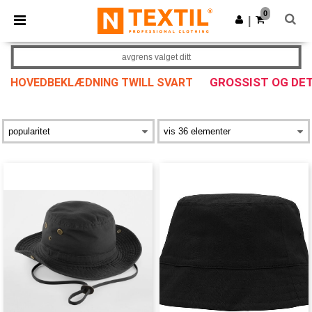
×
Ntextil-app
0
Last ned app
|
Bedre priser i appen!
avgrens valget ditt
GROSSIST OG DE
HOVEDBEKLÆDNING TWILL SVART