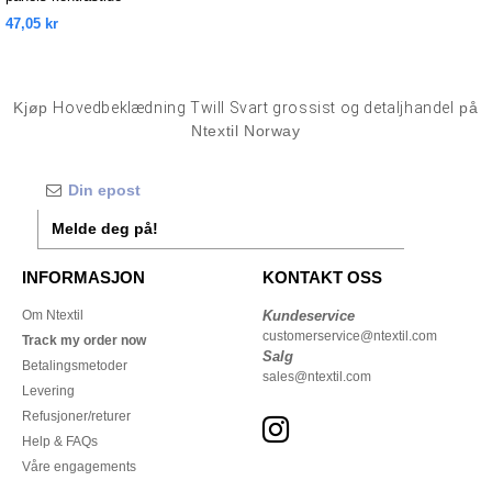
47,05 kr
Kjøp
Hovedbeklædning Twill Svart grossist og detaljhandel
på
Ntextil Norway
Melde deg på!
INFORMASJON
KONTAKT OSS
Om Ntextil
Kundeservice
customerservice@ntextil.com
Track my order now
Salg
Betalingsmetoder
sales@ntextil.com
Levering
Refusjoner/returer
Help & FAQs
Våre engagements