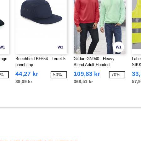
W1
W1
W1
tage
Beechfield BF654 - Lerret 5
Gildan GN940 - Heavy
Labe
panel cap
Blend Adult Hooded
SIK
Sweatshirt
44,27 kr
109,83 kr
33,
2%
-50%
-70%
89,09 kr
368,51 kr
57,9