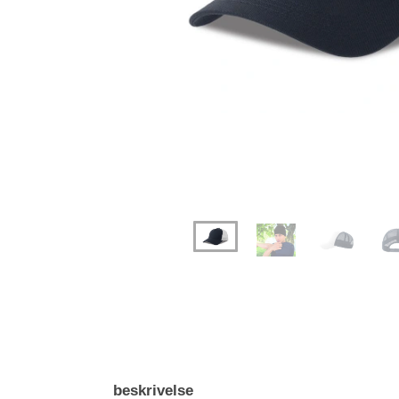
Previous
Next
beskrivelse