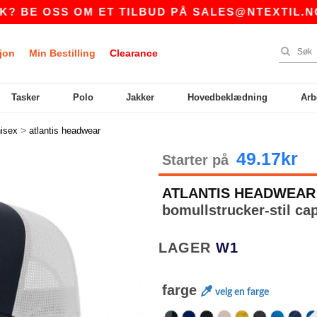
SS OM ET TILBUD PÅ
SALES@NTEXTIL.NO
|
jon
Min Bestilling
Clearance
Tasker
Polo
Jakker
Hovedbeklædning
Arb
>
isex
atlantis headwear
49.17kr
Starter på
ATLANTIS HEADWEAR
bomullstrucker-stil ca
LAGER
W1
farge
velg en farge