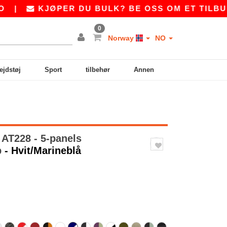
KJØPER DU BULK? BE OSS OM ET TILBUD PÅ
S
0
Norway
NO
ejdstøj
Sport
tilbehør
Annen
AT228 - 5-panels
p
- Hvit/Marineblå