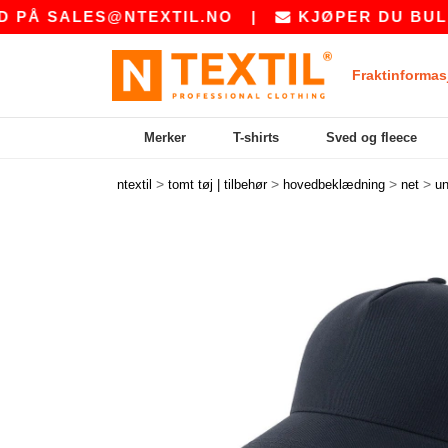
LES@NTEXTIL.NO
|
KJØPER DU BULK? BE O
Fraktinformas
Merker
T-shirts
Sved og fleece
>
>
>
>
ntextil
tomt tøj | tilbehør
hovedbeklædning
net
un