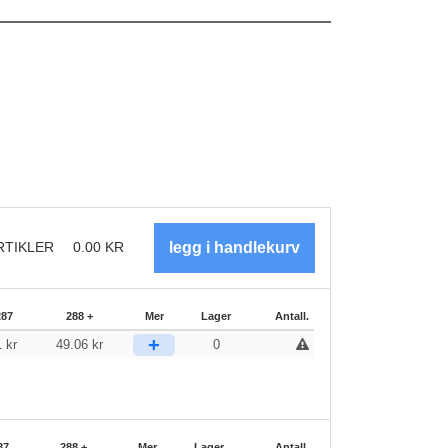
RTIKLER
0.00
KR
287
288 +
Mer
Lager
Antall.
+
1
kr
49.06
kr
0
87
288 +
Mer
Lager
Antall.