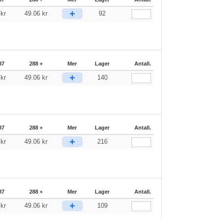
+
1
kr
49.06
kr
92
87
288 +
Mer
Lager
Antall.
+
1
kr
49.06
kr
140
87
288 +
Mer
Lager
Antall.
+
1
kr
49.06
kr
216
87
288 +
Mer
Lager
Antall.
+
1
kr
49.06
kr
109