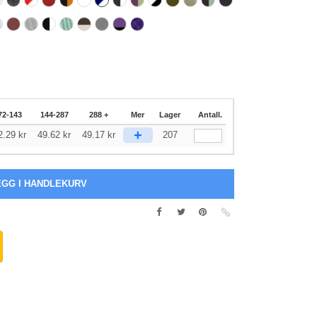
72-143
144-287
288 +
Mer
Lager
Antall.
+
2.29
kr
49.62
kr
49.17
kr
207