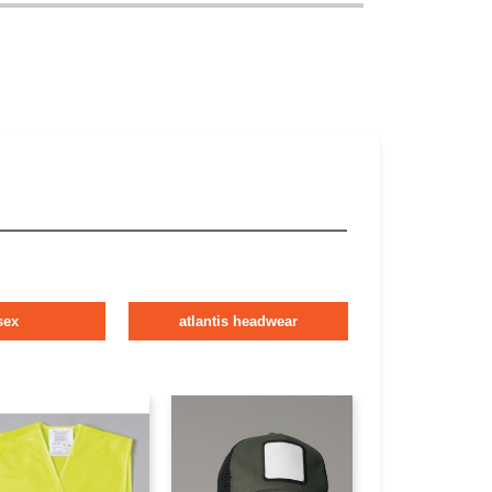
sex
atlantis headwear