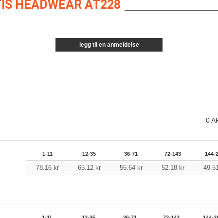
IS HEADWEAR AT228
legg til en anmeldelse
0
A
1-11
12-35
36-71
72-143
144-
78.16
kr
65.12
kr
55.64
kr
52.18
kr
49.5
1-11
12-35
36-71
72-143
144-2