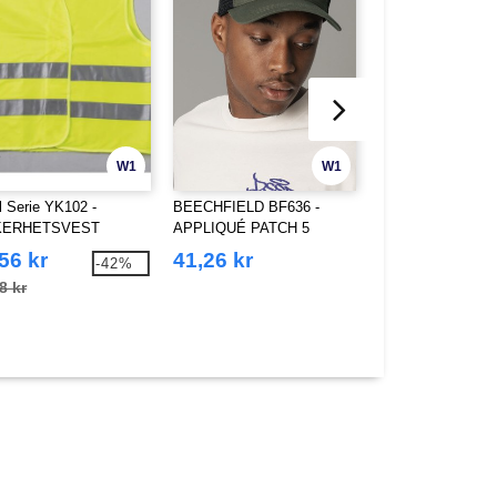
W1
W1
l Serie YK102 -
BEECHFIELD BF636 -
BEECHFIELD BF6
KERHETSVEST
APPLIQUÉ PATCH 5
PANEL VINTAGE
PANEL TRUCKER
TRUCKER
56 kr
41,26 kr
43,93 kr
-42%
8 kr