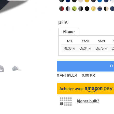
pris
På lager
1-11
12-35
36-71
78.38
kr
65.34
kr
55.75
kr
5
0
ARTIKLER
0.00
KR
kjøper bulk?