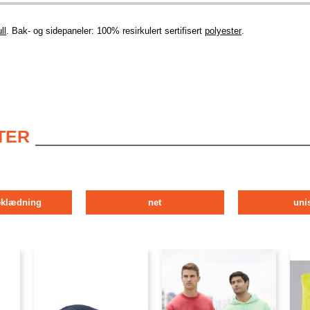
ll
. Bak- og sidepaneler: 100% resirkulert sertifisert
polyester
.
TER
klædning
net
uni