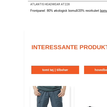
ATLANTIS HEADWEAR AT228
Frontpanel: 80% økologisk bomull/20% resirkulert
bomu
INTERESSANTE PRODUK
tomt tøj | tilbehør
hovedbe