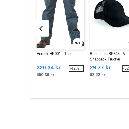
W1
Herock HK001 - Thor
Beechfield BF645 - Vin
Snapback Trucker
320,34 kr
29,77 kr
-42%
-5
550,36 kr
62,22 kr