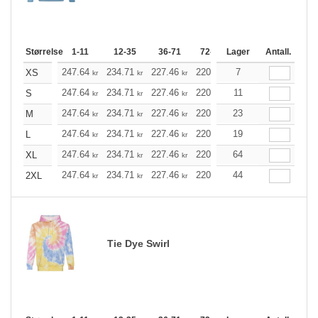
Størrelse
1-11
12-35
36-71
72-143
Lager
144-287
Antall.
288 +
247.64
234.71
227.46
220.10
7
209.06
203.60
XS
kr
kr
kr
kr
kr
247.64
234.71
227.46
220.10
11
209.06
203.60
S
kr
kr
kr
kr
kr
247.64
234.71
227.46
220.10
23
209.06
203.60
M
kr
kr
kr
kr
kr
247.64
234.71
227.46
220.10
19
209.06
203.60
L
kr
kr
kr
kr
kr
247.64
234.71
227.46
220.10
64
209.06
203.60
XL
kr
kr
kr
kr
kr
247.64
234.71
227.46
220.10
44
209.06
203.60
2XL
kr
kr
kr
kr
kr
Tie Dye Swirl