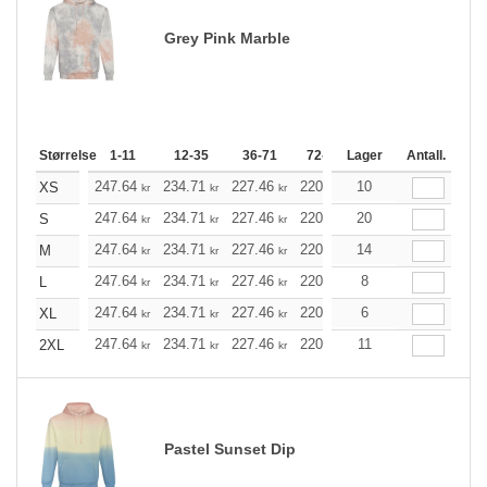
Grey Pink Marble
Størrelse
1-11
12-35
36-71
72-143
Lager
144-287
Antall.
288 +
247.64
234.71
227.46
220.10
10
209.06
203.60
XS
kr
kr
kr
kr
kr
247.64
234.71
227.46
220.10
20
209.06
203.60
S
kr
kr
kr
kr
kr
247.64
234.71
227.46
220.10
14
209.06
203.60
M
kr
kr
kr
kr
kr
247.64
234.71
227.46
220.10
8
209.06
203.60
L
kr
kr
kr
kr
kr
247.64
234.71
227.46
220.10
6
209.06
203.60
XL
kr
kr
kr
kr
kr
247.64
234.71
227.46
220.10
11
209.06
203.60
2XL
kr
kr
kr
kr
kr
Pastel Sunset Dip