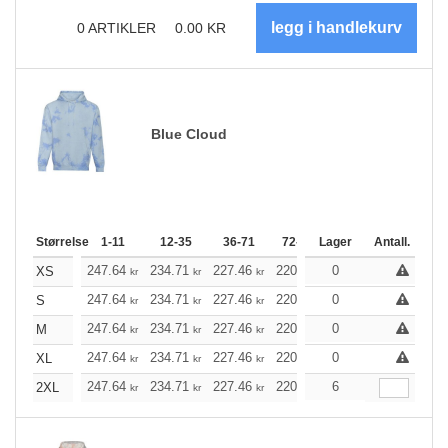
0
ARTIKLER
0.00
KR
Blue Cloud
Størrelse
1-11
12-35
36-71
72-143
Lager
144-287
Antall.
288 +
247.64
234.71
227.46
220.10
0
209.06
203.60
XS
kr
kr
kr
kr
kr
247.64
234.71
227.46
220.10
0
209.06
203.60
S
kr
kr
kr
kr
kr
247.64
234.71
227.46
220.10
0
209.06
203.60
M
kr
kr
kr
kr
kr
247.64
234.71
227.46
220.10
0
209.06
203.60
XL
kr
kr
kr
kr
kr
247.64
234.71
227.46
220.10
6
209.06
203.60
2XL
kr
kr
kr
kr
kr