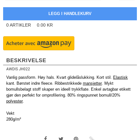
0
ARTIKLER
0.00
KR
BESKRIVELSE
AWDIS JH022
Vanlig passform. Høy hals. Kvart glidelåslukking. Kort stil.
Elastisk
kant. Børstet indre fleece. Ribbestrikkede
mansjetter
. Mykt
bomullsbelagt stoff skaper en ideell trykkflate. Enkel avtagbar etikett
gjør den perfekt for omprofilering. 80% ringspunnet bomull/20%
polyester
.
Vekt
280g/m²