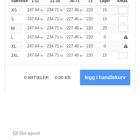
Størrelse
1-11
12-35
36-71
72-143
Lager
144-287
Antall.
288 +
247.64
234.71
227.46
220.10
15
209.06
203.60
XS
kr
kr
kr
kr
kr
247.64
234.71
227.46
220.10
15
209.06
203.60
S
kr
kr
kr
kr
kr
247.64
234.71
227.46
220.10
20
209.06
203.60
M
kr
kr
kr
kr
kr
247.64
234.71
227.46
220.10
0
209.06
203.60
L
kr
kr
kr
kr
kr
247.64
234.71
227.46
220.10
0
209.06
203.60
XL
kr
kr
kr
kr
kr
247.64
234.71
227.46
220.10
15
209.06
203.60
2XL
kr
kr
kr
kr
kr
0
ARTIKLER
0.00
KR