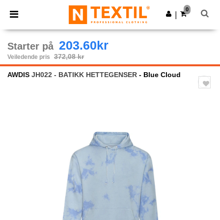
×
Ntextil-app
0
Last ned app
|
Bedre priser i appen!
203.60kr
Starter på
372,08 kr
Veiledende pris
AWDIS
JH022 - BATIKK HETTEGENSER
- Blue Cloud
Previous
Next