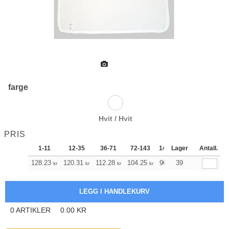
farge
Hvit / Hvit
PRIS
1-11
12-35
36-71
72-143
144-287
Lager
288 +
Antall.
Me
+
128.23
120.31
112.28
104.25
96.22
39
92.21
kr
kr
kr
kr
kr
kr
0
ARTIKLER
0.00
KR