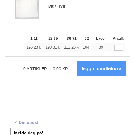
Hvit / Hvit
1-11
12-35
36-71
72-143
Lager
144-287
Antall.
288 +
128.23
120.31
112.28
104.25
39
96.22
92.21
kr
kr
kr
kr
kr
kr
0
ARTIKLER
0.00
KR
Melde deg på!