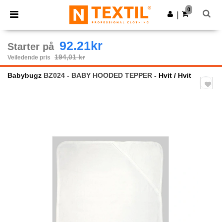
×
Ntextil-app
0
Last ned app
|
Bedre priser i appen!
92.21kr
Starter på
194,01 kr
Veiledende pris
Babybugz
BZ024 - BABY HOODED TEPPER
- Hvit / Hvit
Previous
Next