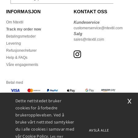
INFORMASJON
KONTAKT OSS
Om Ntextil
Kundeservice
customerservice@ntextil.com
Track my order now
Salg
Betalingsmetoder
sales@ntextil.com
Levering
Refusjoner/returer
Help & FAQs
Våre engagements
Betal med
x
Vi sender med
Dette nettstedet bruker
cookies for å forbedre
brukeropplevelsen. Ved å
bruke vårt nettsted samtykker
du i alle cookies i samsvar med
AVSLÅ ALLE
vår Cookie Policy.
Les mer