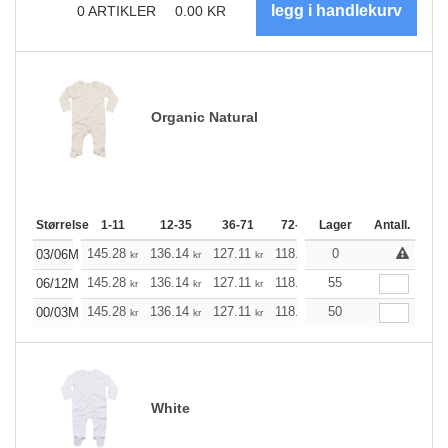
0
ARTIKLER
0.00
KR
Organic Natural
Størrelse
1-11
12-35
36-71
72-143
Lager
144-287
Antall.
288 +
145.28
136.14
127.11
118.08
0
108.94
104.36
03/06M
kr
kr
kr
kr
kr
k
145.28
136.14
127.11
118.08
55
108.94
104.36
06/12M
kr
kr
kr
kr
kr
k
145.28
136.14
127.11
118.08
50
108.94
104.36
00/03M
kr
kr
kr
kr
kr
k
White