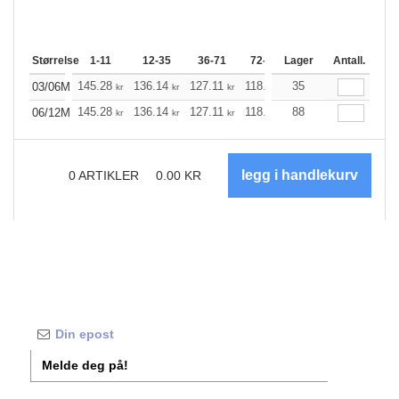
Størrelse
1-11
12-35
36-71
72-143
Lager
144-287
Antall.
288 +
145.28
136.14
127.11
118.08
35
108.94
104.36
03/06M
kr
kr
kr
kr
kr
k
145.28
136.14
127.11
118.08
88
108.94
104.36
06/12M
kr
kr
kr
kr
kr
k
0
ARTIKLER
0.00
KR
Melde deg på!