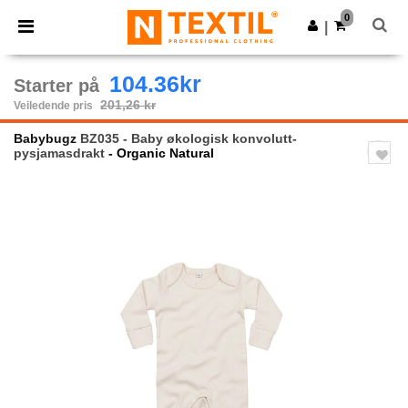
×
Ntextil-app
0
Last ned app
|
Bedre priser i appen!
104.36kr
Starter på
201,26 kr
Veiledende pris
Babybugz
BZ035 - Baby økologisk konvolutt-
pysjamasdrakt
- Organic Natural
Previous
Next