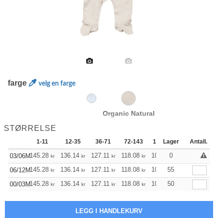
farge
velg en farge
Organic Natural
STØRRELSE
1-11
12-35
36-71
72-143
144-287
Lager
288 +
Antall.
145.28
136.14
127.11
118.08
108.94
0
104.36
03/06M
kr
kr
kr
kr
kr
kr
145.28
136.14
127.11
118.08
108.94
55
104.36
06/12M
kr
kr
kr
kr
kr
kr
145.28
136.14
127.11
118.08
108.94
50
104.36
00/03M
kr
kr
kr
kr
kr
kr