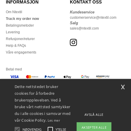
INFORMASJON
KONTAKT OSS
Om Ntextil
Kundeservice
customerservice@ntextil.com
Track my order now
Salg
Betalingsmetoder
sales@ntextil.com
Levering
Refusjoner/returer
Help & FAQs
Våre engagements
Betal med
x
Vi sender med
Dette nettstedet bruker
cookies for å forbedre
brukeropplevelsen. Ved å
bruke vårt nettsted samtykker
du i alle cookies i samsvar med
AVSLÅ ALLE
vår Cookie Policy.
Les mer
AKSEPTER ALLE
NØDVENDIG
YTELSE