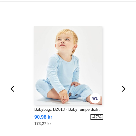
W1
Babybugz BZ013 - Baby romperdrakt
90,98 kr
-47%
173,27 kr