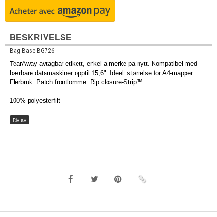
BESKRIVELSE
Bag Base BG726
TearAway avtagbar etikett, enkel å merke på nytt. Kompatibel med
bærbare datamaskiner opptil 15,6". Ideell størrelse for A4-mapper.
Flerbruk. Patch frontlomme. Rip closure-Strip™.
100% polyesterfilt
Riv av