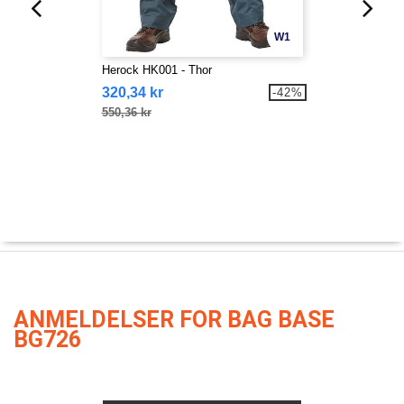
W1
Herock HK001 - Thor
320,34 kr
-42%
550,36 kr
ANMELDELSER FOR BAG BASE
BG726