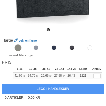
farge
velg en farge
Charcoal Melange
PRIS
1-11
12-35
36-71
72-143
144-287
Lager
288 +
Antall.
Mer
+
41.70
34.79
29.66
27.88
26.43
1221
26.20
kr
kr
kr
kr
kr
kr
0
ARTIKLER
0.00
KR