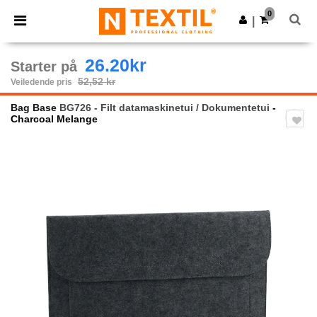
×
Ntextil-app
0
Last ned app
|
Bedre priser i appen!
26.20kr
Starter på
52,52 kr
Veiledende pris
Bag Base
BG726 - Filt datamaskinetui / Dokumentetui
-
Charcoal Melange
Previous
Next