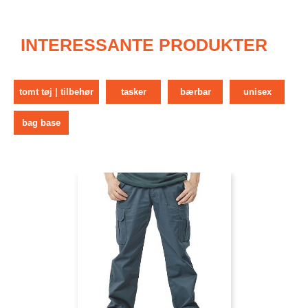
INTERESSANTE PRODUKTER
tomt tøj | tilbehør
tasker
bærbar
unisex
bag base