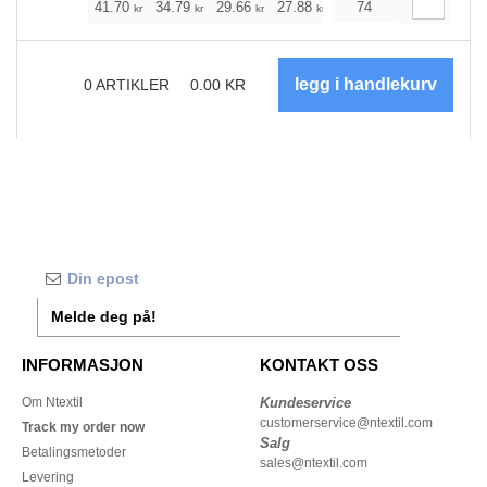
+
41.70
34.79
29.66
27.88
26.43
74
26.20
kr
kr
kr
kr
kr
kr
0
ARTIKLER
0.00
KR
Melde deg på!
INFORMASJON
KONTAKT OSS
Om Ntextil
Kundeservice
customerservice@ntextil.com
Track my order now
Salg
Betalingsmetoder
sales@ntextil.com
Levering