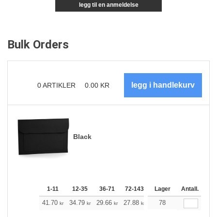
legg til en anmeldelse
Bulk Orders
0
ARTIKLER
0.00
KR
Black
1-11
12-35
36-71
72-143
144-287
Lager
288 +
Antall.
Me
+
41.70
34.79
29.66
27.88
26.43
78
26.20
kr
kr
kr
kr
kr
kr