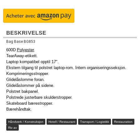
BESKRIVELSE
Bag Base BG853
600D
Polyester
.
TearAway-etikett.
Laptop kompatibel opptil 17".
Ekstern tilgang til polstret laptop-rom. Intern organiseringsseksjon.
Komprimeringsstropper.
Glidelåslomme foran.
Glidelåslommer på sidene.
Polstret bakpanel.
Polstrede justerbare skulderstropper.
Skateboard bærestropper.
Bærehåndtak.
Håndverk / Konstruksjon
Hotell / Restaurant
Transport / Logistikk
Restauration
Riv av