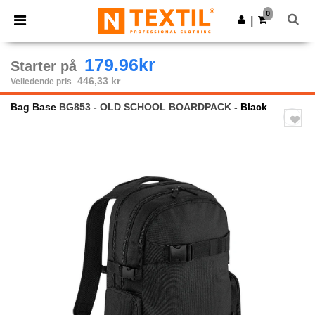
×
Ntextil-app
0
Last ned app
|
Bedre priser i appen!
179.96kr
Starter på
446,33 kr
Veiledende pris
Bag Base
BG853 - OLD SCHOOL BOARDPACK
- Black
Previous
Next