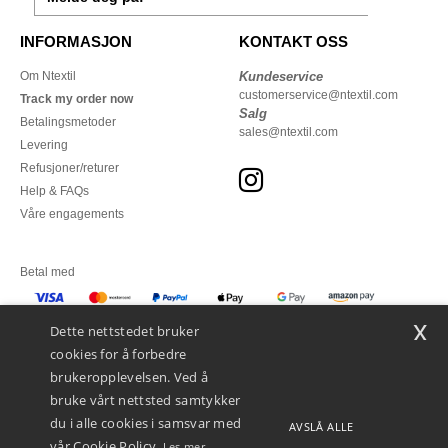
INFORMASJON
KONTAKT OSS
Om Ntextil
Kundeservice
customerservice@ntextil.com
Track my order now
Salg
Betalingsmetoder
sales@ntextil.com
Levering
Refusjoner/returer
Help & FAQs
Våre engagements
Betal med
x
Vi sender med
Dette nettstedet bruker
cookies for å forbedre
brukeropplevelsen. Ved å
bruke vårt nettsted samtykker
du i alle cookies i samsvar med
AVSLÅ ALLE
vår Cookie Policy.
Les mer