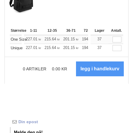
Størrelse
1-11
12-35
36-71
72-143
Lager
144-287
Antall.
288 +
227.01
215.64
201.15
194.57
37
184.87
179.96
One Size
kr
kr
kr
kr
kr
227.01
215.64
201.15
194.57
37
184.87
179.96
Unique
kr
kr
kr
kr
kr
0
ARTIKLER
0.00
KR
Melde deg på!