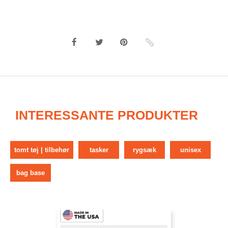
INTERESSANTE PRODUKTER
tomt tøj | tilbehør
tasker
rygsæk
unisex
bag base