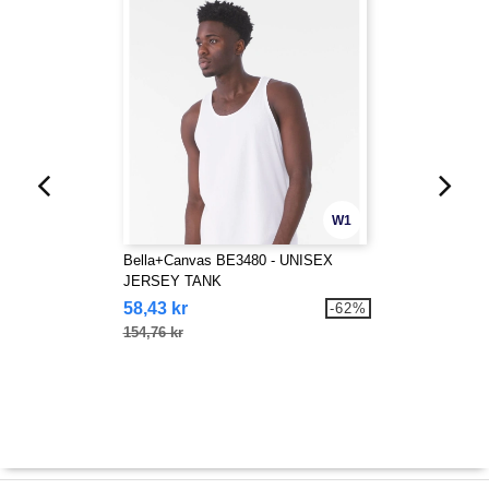
W1
Bella+Canvas BE3480 - UNISEX
JERSEY TANK
58,43 kr
-62%
154,76 kr