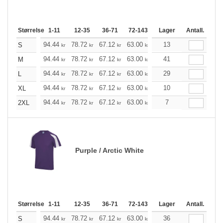
Størrelse
1-11
12-35
36-71
72-143
144-287
Lager
288 +
Antall.
Me
+
94.44
78.72
67.12
63.00
59.76
13
59.32
S
kr
kr
kr
kr
kr
kr
+
94.44
78.72
67.12
63.00
59.76
41
59.32
M
kr
kr
kr
kr
kr
kr
+
94.44
78.72
67.12
63.00
59.76
29
59.32
L
kr
kr
kr
kr
kr
kr
+
94.44
78.72
67.12
63.00
59.76
10
59.32
XL
kr
kr
kr
kr
kr
kr
+
94.44
78.72
67.12
63.00
59.76
7
59.32
2XL
kr
kr
kr
kr
kr
kr
Purple / Arctic White
Størrelse
1-11
12-35
36-71
72-143
144-287
Lager
288 +
Antall.
Me
+
94.44
78.72
67.12
63.00
59.76
36
59.32
S
kr
kr
kr
kr
kr
kr