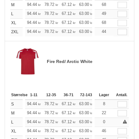
+
94.44
78.72
67.12
63.00
59.76
68
59.32
M
kr
kr
kr
kr
kr
kr
+
94.44
78.72
67.12
63.00
59.76
49
59.32
L
kr
kr
kr
kr
kr
kr
+
94.44
78.72
67.12
63.00
59.76
68
59.32
XL
kr
kr
kr
kr
kr
kr
+
94.44
78.72
67.12
63.00
59.76
44
59.32
2XL
kr
kr
kr
kr
kr
kr
Fire Red/ Arctic White
Størrelse
1-11
12-35
36-71
72-143
144-287
Lager
288 +
Antall.
Me
+
94.44
78.72
67.12
63.00
59.76
8
59.32
S
kr
kr
kr
kr
kr
kr
+
94.44
78.72
67.12
63.00
59.76
22
59.32
M
kr
kr
kr
kr
kr
kr
+
94.44
78.72
67.12
63.00
59.76
0
59.32
L
kr
kr
kr
kr
kr
kr
+
94.44
78.72
67.12
63.00
59.76
46
59.32
XL
kr
kr
kr
kr
kr
kr