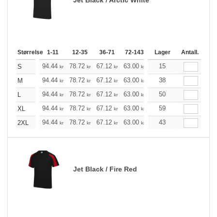
Størrelse
1-11
12-35
36-71
72-143
144-287
Lager
288 +
Antall.
Me
+
94.44
78.72
67.12
63.00
59.76
15
59.32
S
kr
kr
kr
kr
kr
kr
+
94.44
78.72
67.12
63.00
59.76
38
59.32
M
kr
kr
kr
kr
kr
kr
+
94.44
78.72
67.12
63.00
59.76
50
59.32
L
kr
kr
kr
kr
kr
kr
+
94.44
78.72
67.12
63.00
59.76
59
59.32
XL
kr
kr
kr
kr
kr
kr
+
94.44
78.72
67.12
63.00
59.76
43
59.32
2XL
kr
kr
kr
kr
kr
kr
Jet Black / Fire Red