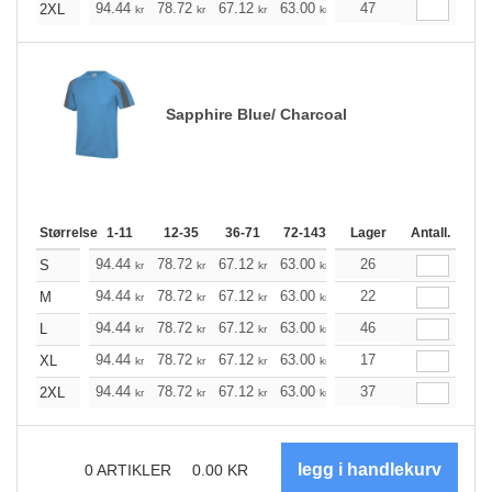
+
94.44
78.72
67.12
63.00
59.76
47
59.32
2XL
kr
kr
kr
kr
kr
kr
Sapphire Blue/ Charcoal
Størrelse
1-11
12-35
36-71
72-143
144-287
Lager
288 +
Antall.
Me
+
94.44
78.72
67.12
63.00
59.76
26
59.32
S
kr
kr
kr
kr
kr
kr
+
94.44
78.72
67.12
63.00
59.76
22
59.32
M
kr
kr
kr
kr
kr
kr
+
94.44
78.72
67.12
63.00
59.76
46
59.32
L
kr
kr
kr
kr
kr
kr
+
94.44
78.72
67.12
63.00
59.76
17
59.32
XL
kr
kr
kr
kr
kr
kr
+
94.44
78.72
67.12
63.00
59.76
37
59.32
2XL
kr
kr
kr
kr
kr
kr
0
ARTIKLER
0.00
KR