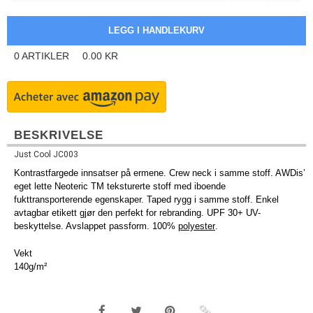
0
ARTIKLER
0.00
KR
BESKRIVELSE
Just Cool JC003
Kontrastfargede innsatser på ermene. Crew neck i samme stoff. AWDis’
eget lette Neoteric TM teksturerte stoff med iboende
fukttransporterende egenskaper. Taped rygg i samme stoff. Enkel
avtagbar etikett gjør den perfekt for rebranding. UPF 30+ UV-
beskyttelse. Avslappet passform. 100%
polyester
.
Vekt
140g/m²