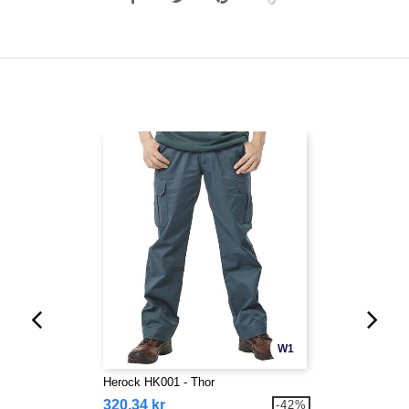
W1
Herock HK001 - Thor
320,34 kr
-42%