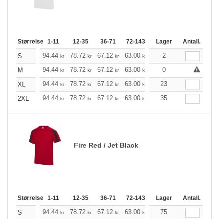
Størrelse
1-11
12-35
36-71
72-143
144-287
Lager
288 +
Antall.
Me
+
94.44
78.72
67.12
63.00
59.76
2
59.32
S
kr
kr
kr
kr
kr
kr
+
94.44
78.72
67.12
63.00
59.76
0
59.32
M
kr
kr
kr
kr
kr
kr
+
94.44
78.72
67.12
63.00
59.76
23
59.32
XL
kr
kr
kr
kr
kr
kr
+
94.44
78.72
67.12
63.00
59.76
35
59.32
2XL
kr
kr
kr
kr
kr
kr
Fire Red / Jet Black
Størrelse
1-11
12-35
36-71
72-143
144-287
Lager
288 +
Antall.
Me
+
94.44
78.72
67.12
63.00
59.76
75
59.32
S
kr
kr
kr
kr
kr
kr