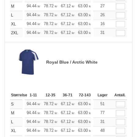
+
94.44
78.72
67.12
63.00
59.76
27
59.32
M
kr
kr
kr
kr
kr
kr
+
94.44
78.72
67.12
63.00
59.76
26
59.32
L
kr
kr
kr
kr
kr
kr
+
94.44
78.72
67.12
63.00
59.76
16
59.32
XL
kr
kr
kr
kr
kr
kr
+
94.44
78.72
67.12
63.00
59.76
31
59.32
2XL
kr
kr
kr
kr
kr
kr
Royal Blue / Arctic White
Størrelse
1-11
12-35
36-71
72-143
144-287
Lager
288 +
Antall.
Me
+
94.44
78.72
67.12
63.00
59.76
51
59.32
S
kr
kr
kr
kr
kr
kr
+
94.44
78.72
67.12
63.00
59.76
77
59.32
M
kr
kr
kr
kr
kr
kr
+
94.44
78.72
67.12
63.00
59.76
31
59.32
L
kr
kr
kr
kr
kr
kr
+
94.44
78.72
67.12
63.00
59.76
48
59.32
XL
kr
kr
kr
kr
kr
kr