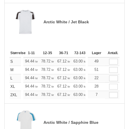
Arctic White / Jet Black
Størrelse
1-11
12-35
36-71
72-143
144-287
Lager
288 +
Antall.
Me
+
94.44
78.72
67.12
63.00
59.76
49
59.32
S
kr
kr
kr
kr
kr
kr
+
94.44
78.72
67.12
63.00
59.76
51
59.32
M
kr
kr
kr
kr
kr
kr
+
94.44
78.72
67.12
63.00
59.76
22
59.32
L
kr
kr
kr
kr
kr
kr
+
94.44
78.72
67.12
63.00
59.76
28
59.32
XL
kr
kr
kr
kr
kr
kr
+
94.44
78.72
67.12
63.00
59.76
7
59.32
2XL
kr
kr
kr
kr
kr
kr
Arctic White / Sapphire Blue