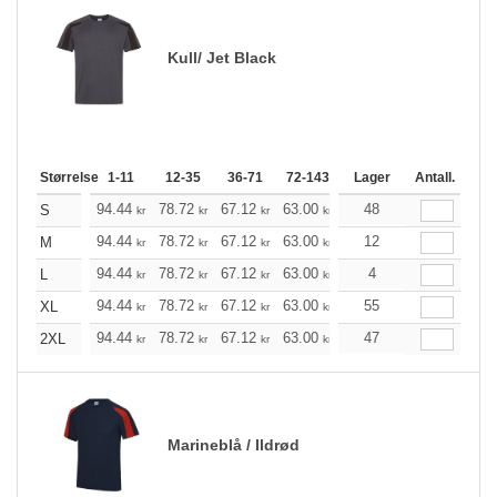
Kull/ Jet Black
Størrelse
1-11
12-35
36-71
72-143
144-287
Lager
288 +
Antall.
Me
+
94.44
78.72
67.12
63.00
59.76
48
59.32
S
kr
kr
kr
kr
kr
kr
+
94.44
78.72
67.12
63.00
59.76
12
59.32
M
kr
kr
kr
kr
kr
kr
+
94.44
78.72
67.12
63.00
59.76
4
59.32
L
kr
kr
kr
kr
kr
kr
+
94.44
78.72
67.12
63.00
59.76
55
59.32
XL
kr
kr
kr
kr
kr
kr
+
94.44
78.72
67.12
63.00
59.76
47
59.32
2XL
kr
kr
kr
kr
kr
kr
Marineblå / Ildrød