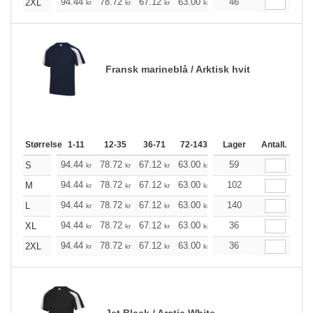
+
94.44
78.72
67.12
63.00
59.76
46
59.32
2XL
kr
kr
kr
kr
kr
kr
Fransk marineblå / Arktisk hvit
Størrelse
1-11
12-35
36-71
72-143
144-287
Lager
288 +
Antall.
Me
+
94.44
78.72
67.12
63.00
59.76
59
59.32
S
kr
kr
kr
kr
kr
kr
+
94.44
78.72
67.12
63.00
59.76
102
59.32
M
kr
kr
kr
kr
kr
kr
+
94.44
78.72
67.12
63.00
59.76
140
59.32
L
kr
kr
kr
kr
kr
kr
+
94.44
78.72
67.12
63.00
59.76
36
59.32
XL
kr
kr
kr
kr
kr
kr
+
94.44
78.72
67.12
63.00
59.76
36
59.32
2XL
kr
kr
kr
kr
kr
kr
Jet Black / Arctic White