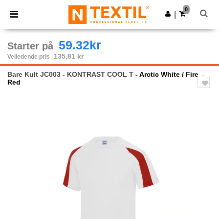
×
Ntextil-app
0
Last ned app
|
Bedre priser i appen!
59.32kr
Starter på
135,81 kr
Veiledende pris
Bare Kult JC003 - KONTRAST COOL T
- Arctic White / Fire
Red
Previous
Next