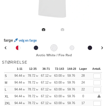
farge
velg en farge
Arctic White / Fire Red
STØRRELSE
1-11
12-35
36-71
72-143
144-287
Lager
288 +
Antall.
Mer
+
94.44
78.72
67.12
63.00
59.76
59.32
28
S
kr
kr
kr
kr
kr
kr
+
94.44
78.72
67.12
63.00
59.76
59.32
24
M
kr
kr
kr
kr
kr
kr
+
94.44
78.72
67.12
63.00
59.76
59.32
22
L
kr
kr
kr
kr
kr
kr
+
94.44
78.72
67.12
63.00
59.76
59.32
0
XL
kr
kr
kr
kr
kr
kr
+
94.44
78.72
67.12
63.00
59.76
59.32
17
2XL
kr
kr
kr
kr
kr
kr