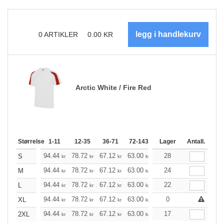
0
ARTIKLER
0.00
KR
Arctic White / Fire Red
Størrelse
1-11
12-35
36-71
72-143
144-287
Lager
288 +
Antall.
Me
+
94.44
78.72
67.12
63.00
59.76
28
59.32
S
kr
kr
kr
kr
kr
kr
+
94.44
78.72
67.12
63.00
59.76
24
59.32
M
kr
kr
kr
kr
kr
kr
+
94.44
78.72
67.12
63.00
59.76
22
59.32
L
kr
kr
kr
kr
kr
kr
+
94.44
78.72
67.12
63.00
59.76
0
59.32
XL
kr
kr
kr
kr
kr
kr
+
94.44
78.72
67.12
63.00
59.76
17
59.32
2XL
kr
kr
kr
kr
kr
kr