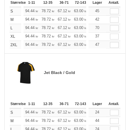
Størrelse
1-11
12-35
36-71
72-143
144-287
Lager
288 +
Antall.
Me
+
94.44
78.72
67.12
63.00
59.76
45
59.32
S
kr
kr
kr
kr
kr
kr
+
94.44
78.72
67.12
63.00
59.76
42
59.32
M
kr
kr
kr
kr
kr
kr
+
94.44
78.72
67.12
63.00
59.76
70
59.32
L
kr
kr
kr
kr
kr
kr
+
94.44
78.72
67.12
63.00
59.76
37
59.32
XL
kr
kr
kr
kr
kr
kr
+
94.44
78.72
67.12
63.00
59.76
47
59.32
2XL
kr
kr
kr
kr
kr
kr
Jet Black / Gold
Størrelse
1-11
12-35
36-71
72-143
144-287
Lager
288 +
Antall.
Me
+
94.44
78.72
67.12
63.00
59.76
24
59.32
S
kr
kr
kr
kr
kr
kr
+
94.44
78.72
67.12
63.00
59.76
44
59.32
M
kr
kr
kr
kr
kr
kr
+
94.44
78.72
67.12
63.00
59.76
24
59.32
L
kr
kr
kr
kr
kr
kr