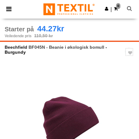
×
Ntextil-app
0
Last ned app
|
Bedre priser i appen!
44.27kr
Starter på
110,50 kr
Veiledende pris
Beechfield
BF045N - Beanie i økologisk bomull
-
Burgundy
Previous
Next