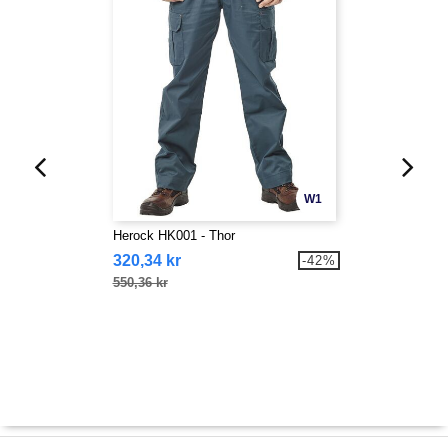
W1
Herock HK001 - Thor
320,34 kr
-42%
550,36 kr