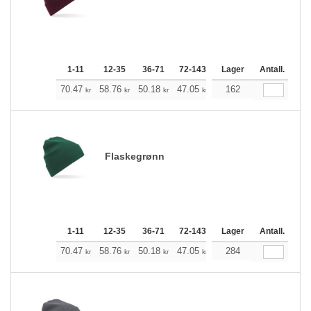
1-11
12-35
36-71
72-143
144-287
Lager
288 +
Antall.
Me
+
70.47
58.76
50.18
47.05
44.60
162
44.27
kr
kr
kr
kr
kr
kr
Flaskegrønn
1-11
12-35
36-71
72-143
144-287
Lager
288 +
Antall.
Me
+
70.47
58.76
50.18
47.05
44.60
284
44.27
kr
kr
kr
kr
kr
kr