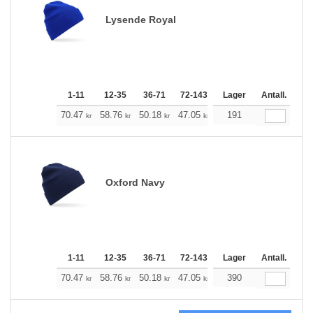
Lysende Royal
1-11
12-35
36-71
72-143
144-287
Lager
288 +
Antall.
Me
+
70.47
58.76
50.18
47.05
44.60
191
44.27
kr
kr
kr
kr
kr
kr
Oxford Navy
1-11
12-35
36-71
72-143
144-287
Lager
288 +
Antall.
Me
+
70.47
58.76
50.18
47.05
44.60
390
44.27
kr
kr
kr
kr
kr
kr