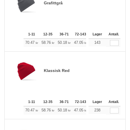
Grafittgrå
1-11
12-35
36-71
72-143
144-287
Lager
288 +
Antall.
Me
+
70.47
58.76
50.18
47.05
44.60
143
44.27
kr
kr
kr
kr
kr
kr
Klassisk Red
1-11
12-35
36-71
72-143
144-287
Lager
288 +
Antall.
Me
+
70.47
58.76
50.18
47.05
44.60
238
44.27
kr
kr
kr
kr
kr
kr