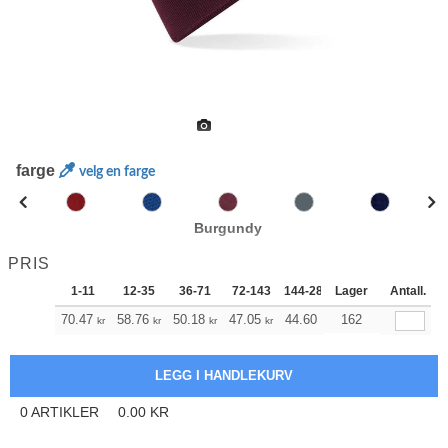
farge
velg en farge
Burgundy
PRIS
1-11
12-35
36-71
72-143
144-287
Lager
288 +
Antall.
Mer
+
70.47
58.76
50.18
47.05
44.60
162
44.27
kr
kr
kr
kr
kr
kr
0
ARTIKLER
0.00
KR