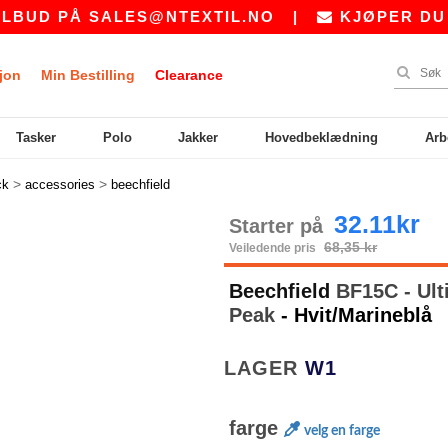
Å
SALES@NTEXTIL.NO
|
KJØPER DU BULK? B
jon
Min Bestilling
Clearance
Tasker
Polo
Jakker
Hovedbeklædning
Arb
>
>
ck
accessories
beechfield
32.11kr
Starter på
68,35 kr
Veiledende pris
Beechfield
BF15C - Ult
Peak
- Hvit/Marineblå
LAGER
W1
farge
velg en farge