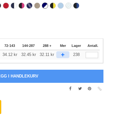
72-143
144-287
288 +
Mer
Lager
Antall.
+
34.12
kr
32.45
kr
32.11
kr
238