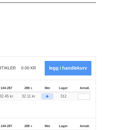
RTIKLER
0.00
KR
144-287
288 +
Mer
Lager
Antall.
+
32.45
kr
32.11
kr
312
144-287
288 +
Mer
Lager
Antall.