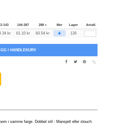
72-143
144-287
288 +
Mer
Lager
Antall.
+
4.34
kr
61.10
kr
60.54
kr
126
pom i samme farge. Dobbel stil - Mansjett eller slouch.