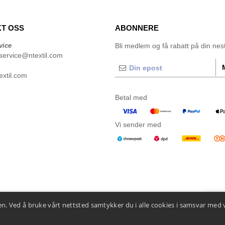
T OSS
ABONNERE
vice
Bli medlem og få rabatt på din neste
service@ntextil.com
xtil.com
Betal med
Vi sender med
n. Ved å bruke vårt nettsted samtykker du i alle cookies i samsvar med 
👋
He
Hvis d