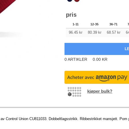
pris
1-11
12-35
36-71
96.45
kr
80.39
kr
68.57
kr
6
0
ARTIKLER
0.00
KR
kjøper bulk?
rt av Control Union CU811033. Dobbeltlagsstrikk. Ribbestrikket mansjett. Pom 