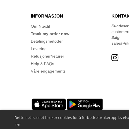
INFORMASJON
KONTAK
Om Ntextil
Kundeser
customer
Track my order now
Salg
Betalingsmetoder
sales@nte
Levering
Refusjoner/returer
Help & FAQs
Våre engagements
Dette nettstedet bruker cookies for å forbedre brukeropplevelse
mer