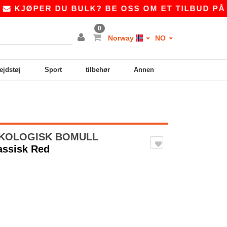
ØPER DU BULK? BE OSS OM ET TILBUD PÅ
SAL
0
Norway
NO
ejdstøj
Sport
tilbehør
Annen
ØKOLOGISK BOMULL
lassisk Red