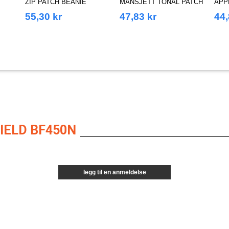
ZIP PATCH BEANIE
MANSJETT TONAL PATCH
APP
BEANIE
55,30 kr
47,83 kr
44,
IELD BF450N
legg til en anmeldelse