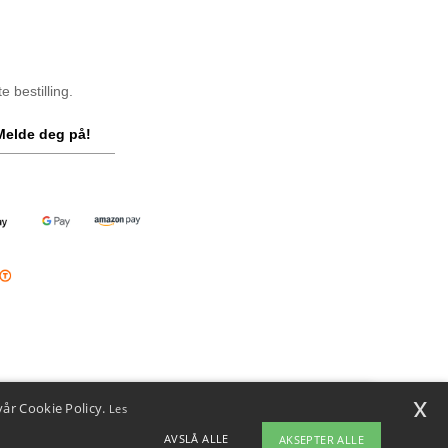
 bestilling.
Melde deg på!
x
vår Cookie Policy.
Les
i
u har spørsmål eller bekymringer, kan du kontakte oss når som helst.
AVSLÅ ALLE
AKSEPTER ALLE