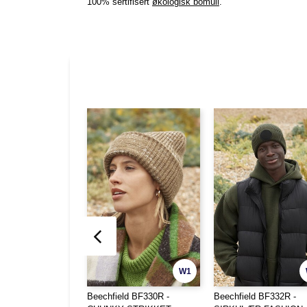
100% sertifisert
økologisk bomull
.
W1
Beechfield BF330R -
Beechfield BF332R -