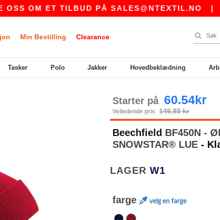
 OM ET TILBUD PÅ
SALES@NTEXTIL.NO
|
KJ
jon
Min Bestilling
Clearance
Tasker
Polo
Jakker
Hovedbeklædning
Arb
60.54kr
Starter på
146,85 kr
Veiledende pris
Beechfield
BF450N - 
SNOWSTAR® LUE
- K
LAGER
W1
farge
velg en farge