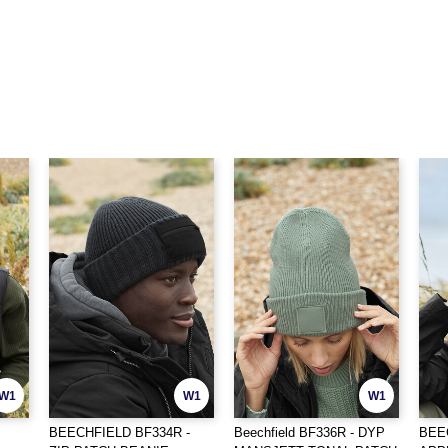
W1
W1
W1
BEECHFIELD BF334R -
Beechfield BF336R - DYP
BEE