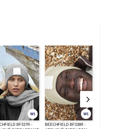
W1
W1
CHFIELD BF337R -
BEECHFIELD BF338R -
Beechfield BF341