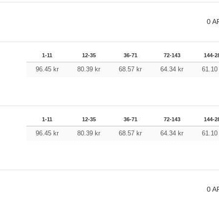
0
A
1-11
12-35
36-71
72-143
144-2
96.45
kr
80.39
kr
68.57
kr
64.34
kr
61.1
1-11
12-35
36-71
72-143
144-2
96.45
kr
80.39
kr
68.57
kr
64.34
kr
61.1
0
A