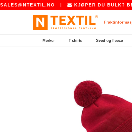
ES@NTEXTIL.NO
|
KJØPER DU BULK? BE OSS
Fraktinformas
Merker
T-shirts
Sved og fleece
Previous
Next