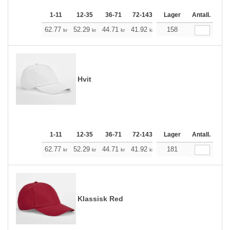
1-11
12-35
36-71
72-143
144-287
Lager
288 +
Antall.
Me
+
62.77
52.29
44.71
41.92
39.81
158
39.47
kr
kr
kr
kr
kr
kr
Hvit
1-11
12-35
36-71
72-143
144-287
Lager
288 +
Antall.
Me
+
62.77
52.29
44.71
41.92
39.81
181
39.47
kr
kr
kr
kr
kr
kr
Klassisk Red