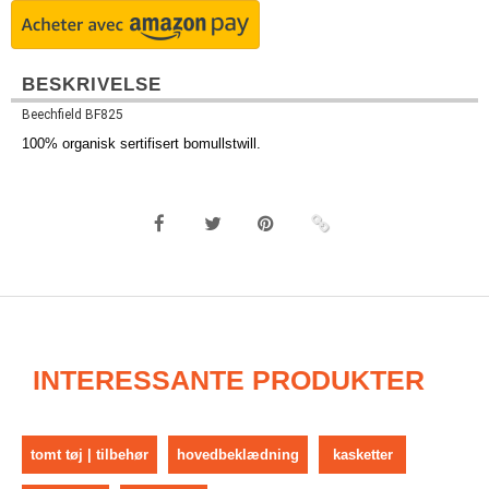
BESKRIVELSE
Beechfield BF825
100% organisk sertifisert bomullstwill.
INTERESSANTE PRODUKTER
tomt tøj | tilbehør
hovedbeklædning
kasketter