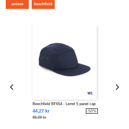
unisex
beechfield
W1
Beechfield BF654 - Lerret 5 panel cap
44,27 kr
-50%
89,09 kr