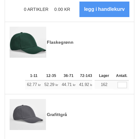
0
ARTIKLER
0.00
KR
Flaskegrønn
1-11
12-35
36-71
72-143
144-287
Lager
288 +
Antall.
Me
+
62.77
52.29
44.71
41.92
39.81
162
39.47
kr
kr
kr
kr
kr
kr
Grafittgrå