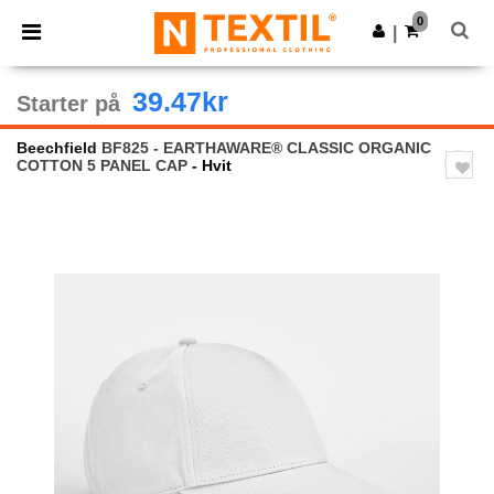
×
Ntextil-app
0
Last ned app
|
Bedre priser i appen!
39.47kr
Starter på
Beechfield
BF825 - EARTHAWARE® CLASSIC ORGANIC
COTTON 5 PANEL CAP
- Hvit
Previous
Next