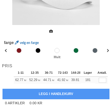
farge
velg en farge
Hvit
PRIS
1-11
12-35
36-71
72-143
144-287
Lager
288 +
Antall.
Mer
+
62.77
52.29
44.71
41.92
39.81
181
39.47
kr
kr
kr
kr
kr
kr
0
ARTIKLER
0.00
KR