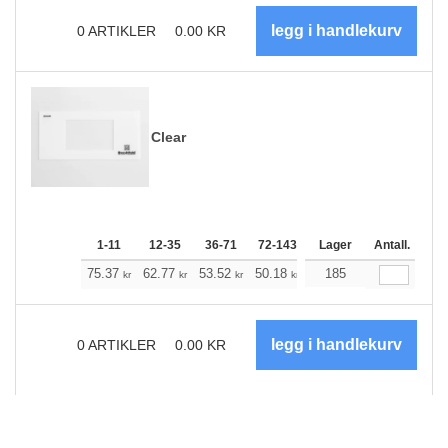
0
ARTIKLER
0.00
KR
Clear
1-11
12-35
36-71
72-143
144-287
Lager
288 +
Antall.
Me
+
75.37
62.77
53.52
50.18
47.72
185
47.28
kr
kr
kr
kr
kr
kr
0
ARTIKLER
0.00
KR