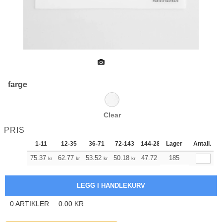
farge
Clear
PRIS
1-11
12-35
36-71
72-143
144-287
Lager
288 +
Antall.
Mer
+
75.37
62.77
53.52
50.18
47.72
185
47.28
kr
kr
kr
kr
kr
kr
0
ARTIKLER
0.00
KR