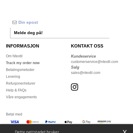
Melde deg på!
INFORMASJON
KONTAKT OSS
Om Ntextil
Kundeservice
customerservice@ntextil.com
Track my order now
Salg
Betalingsmetoder
sales@ntextil.com
Levering
Refusjoner/returer
Help & FAQs
Våre engagements
Betal med
x
Vi sender med
Dette nettstedet bruker