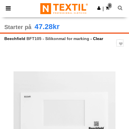
×
Ntextil-app
0
Last ned app
|
Bedre priser i appen!
47.28kr
Starter på
Beechfield
BFT105 - Silikonmal for marking
- Clear
Previous
Next