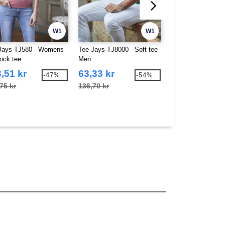
W1
W1
Jays TJ580 - Womens
Tee Jays TJ8000 - Soft tee
Tombo TL527 - Lad
lock tee
Men
shirt
,51 kr
63,33 kr
65,90 kr
-47%
-54%
75 kr
136,70 kr
153,51 kr