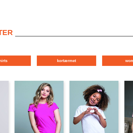
TER
hirts
kortærmet
wo