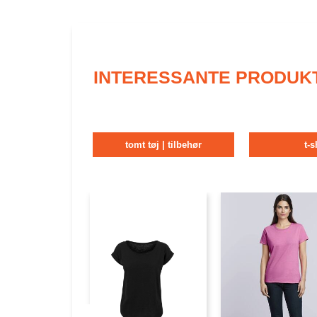
INTERESSANTE PRODUK
tomt tøj | tilbehør
t-s