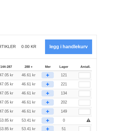
RTIKLER
0.00
KR
144-287
288 +
Mer
Lager
Antall.
+
47.05
kr
46.61
kr
121
+
47.05
kr
46.61
kr
221
+
47.05
kr
46.61
kr
134
+
47.05
kr
46.61
kr
202
+
47.05
kr
46.61
kr
149
+
53.85
kr
53.41
kr
0
+
53.85
kr
53.41
kr
51