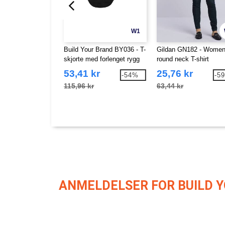
W1
Build Your Brand BY036 - T-
Gildan GN182 - Women
skjorte med forlenget rygg
round neck T-shirt
53,41 kr
25,76 kr
-54%
-5
115,96 kr
63,44 kr
ANMELDELSER FOR BUILD Y