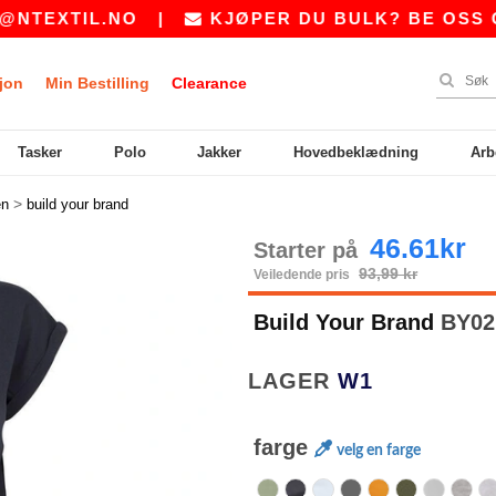
IL.NO
|
KJØPER DU BULK? BE OSS OM ET T
jon
Min Bestilling
Clearance
Tasker
Polo
Jakker
Hovedbeklædning
Arb
>
n
build your brand
46.61kr
Starter på
93,99 kr
Veiledende pris
Build Your Brand
BY021
LAGER
W1
farge
velg en farge