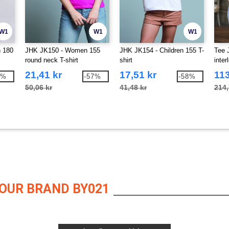
W1
W1
W1
 180
JHK JK150 - Women 155
JHK JK154 - Children 155 T-
Tee 
round neck T-shirt
shirt
inter
21,41 kr
17,51 kr
113
9%
-57%
-58%
50,06 kr
41,48 kr
214,
OUR BRAND BY021