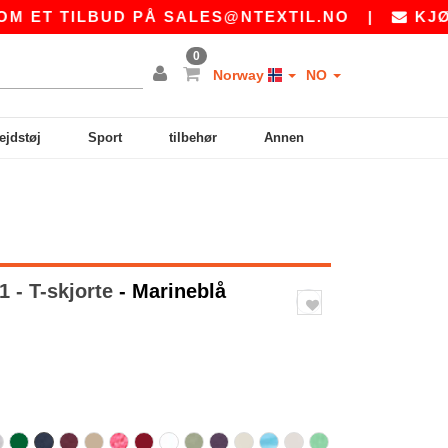
ILBUD PÅ
SALES@NTEXTIL.NO
|
KJØPER DU 
0
Norway
NO
ejdstøj
Sport
tilbehør
Annen
 - T-skjorte
- Marineblå