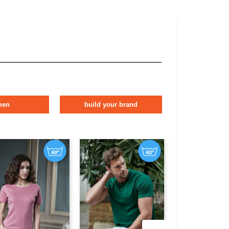
men
build your brand