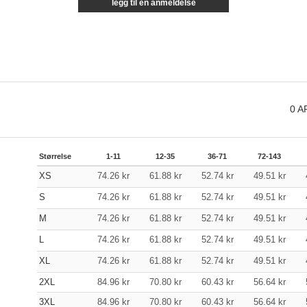
legg til en anmeldelse
0
A
Størrelse
1-11
12-35
36-71
72-143
XS
74.26
kr
61.88
kr
52.74
kr
49.51
kr
S
74.26
kr
61.88
kr
52.74
kr
49.51
kr
M
74.26
kr
61.88
kr
52.74
kr
49.51
kr
L
74.26
kr
61.88
kr
52.74
kr
49.51
kr
XL
74.26
kr
61.88
kr
52.74
kr
49.51
kr
2XL
84.96
kr
70.80
kr
60.43
kr
56.64
kr
3XL
84.96
kr
70.80
kr
60.43
kr
56.64
kr