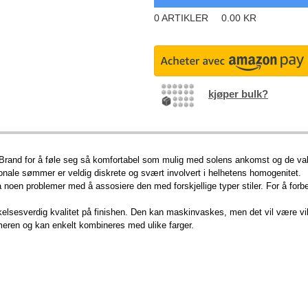
0
ARTIKLER
0.00
KR
kjøper bulk?
 Brand for å føle seg så komfortabel som mulig med solens ankomst og de vak
tonale sømmer er veldig diskrete og svært involvert i helhetens homogenitet.
 noen problemer med å assosiere den med forskjellige typer stiler. For å for
elsesverdig kvalitet på finishen. Den kan maskinvaskes, men det vil være v
meren og kan enkelt kombineres med ulike farger.