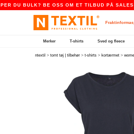
BULK? BE OSS OM ET TILBUD PÅ
SALES@NTEXT
Fraktinformas
Merker
T-shirts
Sved og fleece
>
>
>
>
ntextil
tomt tøj | tilbehør
t-shirts
kortærmet
wome