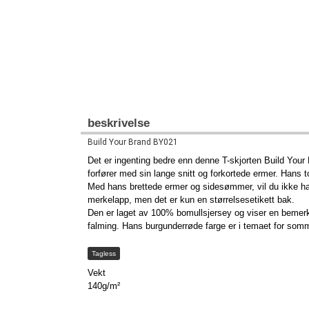
beskrivelse
Build Your Brand BY021
Det er ingenting bedre enn denne T-skjorten Build Your
forfører med sin lange snitt og forkortede ermer. Hans 
Med hans brettede ermer og sidesømmer, vil du ikke ha
merkelapp, men det er kun en størrelsesetikett bak.
Den er laget av 100% bomullsjersey og viser en bemerk
falming. Hans burgunderrøde farge er i temaet for som
Tagless
Vekt
140g/m²