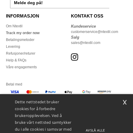
Melde deg på!
INFORMASJON
KONTAKT OSS
Om Ntextil
Kundeservice
customerservice@ntextil.com
Track my order now
Salg
Betalingsmetoder
sales@ntextil.com
Levering
Refusjoner/returer
Help & FAQs
Våre engagements
Betal med
x
Vi sender med
Dette nettstedet bruker
cookies for å forbedre
brukeropplevelsen. Ved å
bruke vårt nettsted samtykker
du i alle cookies i samsvar med
AVSLÅ ALLE