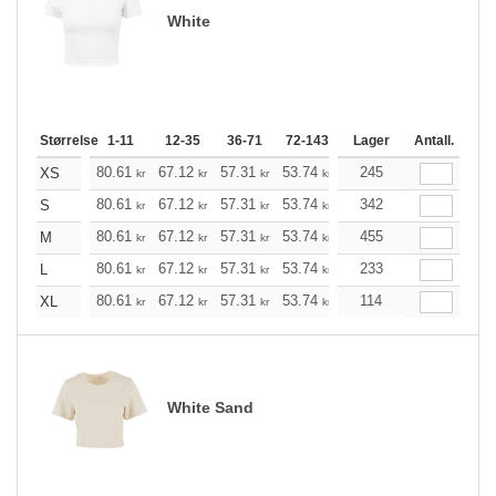
White
Størrelse
1-11
12-35
36-71
72-143
144-287
Lager
288 +
Antall.
Me
+
80.61
67.12
57.31
53.74
51.07
245
50.62
XS
kr
kr
kr
kr
kr
kr
+
80.61
67.12
57.31
53.74
51.07
342
50.62
S
kr
kr
kr
kr
kr
kr
+
80.61
67.12
57.31
53.74
51.07
455
50.62
M
kr
kr
kr
kr
kr
kr
+
80.61
67.12
57.31
53.74
51.07
233
50.62
L
kr
kr
kr
kr
kr
kr
+
80.61
67.12
57.31
53.74
51.07
114
50.62
XL
kr
kr
kr
kr
kr
kr
White Sand