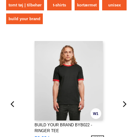
tomt tøj | tilbehør
t-shirts
kortærmet
unisex
build your brand
W1
BUILD YOUR BRAND BYB022 -
RINGER TEE