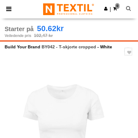
×
Ntextil-app
0
Last ned app
|
Bedre priser i appen!
50.62kr
Starter på
102,47 kr
Veiledende pris
Build Your Brand
BY042 - T-skjorte cropped
- White
Previous
Next