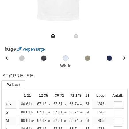
farge
velg en farge
White
STØRRELSE
På lager
1-11
12-35
36-71
72-143
144-287
Lager
288 +
Antall.
Mer
+
80.61
67.12
57.31
53.74
51.07
245
50.62
XS
kr
kr
kr
kr
kr
kr
+
80.61
67.12
57.31
53.74
51.07
342
50.62
S
kr
kr
kr
kr
kr
kr
+
80.61
67.12
57.31
53.74
51.07
455
50.62
M
kr
kr
kr
kr
kr
kr
80.61
67.12
57.31
53.74
51.07
233
50.62