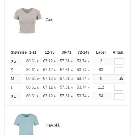
Grå
Størrelse
1-11
12-35
36-71
72-143
144-287
Lager
288 +
Antall.
Me
+
80.61
67.12
57.31
53.74
51.07
3
50.62
XS
kr
kr
kr
kr
kr
kr
+
80.61
67.12
57.31
53.74
51.07
83
50.62
S
kr
kr
kr
kr
kr
kr
+
80.61
67.12
57.31
53.74
51.07
0
50.62
M
kr
kr
kr
kr
kr
kr
+
80.61
67.12
57.31
53.74
51.07
112
50.62
L
kr
kr
kr
kr
kr
kr
+
80.61
67.12
57.31
53.74
51.07
54
50.62
XL
kr
kr
kr
kr
kr
kr
Havblå