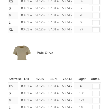
+
80.61
67.12
57.31
53.74
51.07
32
50.62
XS
kr
kr
kr
kr
kr
kr
+
80.61
67.12
57.31
53.74
51.07
7
50.62
S
kr
kr
kr
kr
kr
kr
+
80.61
67.12
57.31
53.74
51.07
93
50.62
M
kr
kr
kr
kr
kr
kr
+
80.61
67.12
57.31
53.74
51.07
68
50.62
L
kr
kr
kr
kr
kr
kr
+
80.61
67.12
57.31
53.74
51.07
77
50.62
XL
kr
kr
kr
kr
kr
kr
Pale Olive
Størrelse
1-11
12-35
36-71
72-143
144-287
Lager
288 +
Antall.
Me
+
80.61
67.12
57.31
53.74
51.07
45
50.62
XS
kr
kr
kr
kr
kr
kr
+
80.61
67.12
57.31
53.74
51.07
108
50.62
S
kr
kr
kr
kr
kr
kr
+
80.61
67.12
57.31
53.74
51.07
127
50.62
M
kr
kr
kr
kr
kr
kr
+
80.61
67.12
57.31
53.74
51.07
140
50.62
L
kr
kr
kr
kr
kr
kr