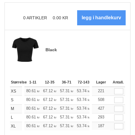
0
ARTIKLER
0.00
KR
Black
Størrelse
1-11
12-35
36-71
72-143
144-287
Lager
288 +
Antall.
Me
+
80.61
67.12
57.31
53.74
51.07
221
50.62
XS
kr
kr
kr
kr
kr
kr
+
80.61
67.12
57.31
53.74
51.07
508
50.62
S
kr
kr
kr
kr
kr
kr
+
80.61
67.12
57.31
53.74
51.07
427
50.62
M
kr
kr
kr
kr
kr
kr
+
80.61
67.12
57.31
53.74
51.07
293
50.62
L
kr
kr
kr
kr
kr
kr
+
80.61
67.12
57.31
53.74
51.07
187
50.62
XL
kr
kr
kr
kr
kr
kr