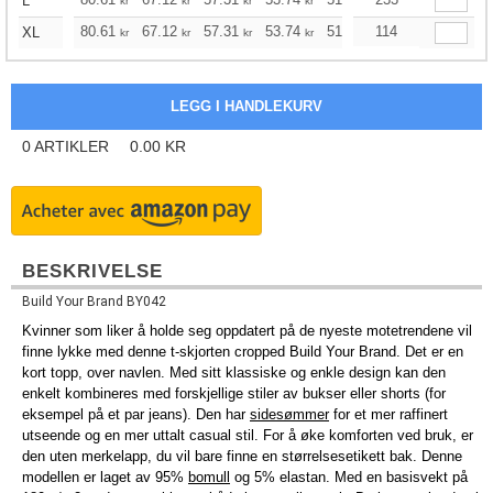
+
L
kr
kr
kr
kr
kr
kr
+
80.61
67.12
57.31
53.74
51.07
114
50.62
XL
kr
kr
kr
kr
kr
kr
0
ARTIKLER
0.00
KR
BESKRIVELSE
Build Your Brand BY042
Kvinner som liker å holde seg oppdatert på de nyeste motetrendene vil
finne lykke med denne t-skjorten cropped Build Your Brand. Det er en
kort topp, over navlen. Med sitt klassiske og enkle design kan den
enkelt kombineres med forskjellige stiler av bukser eller shorts (for
eksempel på et par jeans). Den har
sidesømmer
for et mer raffinert
utseende og en mer uttalt casual stil. For å øke komforten ved bruk, er
den uten merkelapp, du vil bare finne en størrelsesetikett bak. Denne
modellen er laget av 95%
bomull
og 5% elastan. Med en basisvekt på