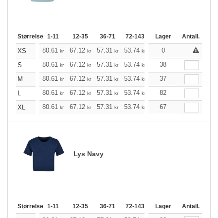
Størrelse
1-11
12-35
36-71
72-143
144-287
Lager
288 +
Antall.
Me
+
80.61
67.12
57.31
53.74
51.07
0
50.62
XS
kr
kr
kr
kr
kr
kr
+
80.61
67.12
57.31
53.74
51.07
38
50.62
S
kr
kr
kr
kr
kr
kr
+
80.61
67.12
57.31
53.74
51.07
37
50.62
M
kr
kr
kr
kr
kr
kr
+
80.61
67.12
57.31
53.74
51.07
82
50.62
L
kr
kr
kr
kr
kr
kr
+
80.61
67.12
57.31
53.74
51.07
67
50.62
XL
kr
kr
kr
kr
kr
kr
Lys Navy
Størrelse
1-11
12-35
36-71
72-143
144-287
Lager
288 +
Antall.
Me