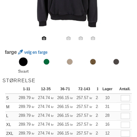
farge
velg en farge
Svart
STØRRELSE
1-11
12-35
36-71
72-143
144-287
Lager
288 +
Antall.
289.79
274.74
266.15
257.57
244.74
10
238.28
S
kr
kr
kr
kr
kr
kr
289.79
274.74
266.15
257.57
244.74
31
238.28
M
kr
kr
kr
kr
kr
kr
289.79
274.74
266.15
257.57
244.74
28
238.28
L
kr
kr
kr
kr
kr
kr
289.79
274.74
266.15
257.57
244.74
16
238.28
XL
kr
kr
kr
kr
kr
kr
289.79
274.74
266.15
257.57
244.74
12
238.28
2XL
kr
kr
kr
kr
kr
kr