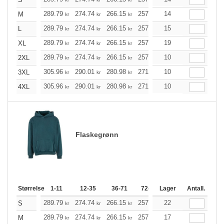
289.79
274.74
266.15
257.57
14
244.74
238.28
M
kr
kr
kr
kr
kr
289.79
274.74
266.15
257.57
15
244.74
238.28
L
kr
kr
kr
kr
kr
289.79
274.74
266.15
257.57
19
244.74
238.28
XL
kr
kr
kr
kr
kr
289.79
274.74
266.15
257.57
10
244.74
238.28
2XL
kr
kr
kr
kr
kr
305.96
290.01
280.98
271.95
10
258.35
251.54
3XL
kr
kr
kr
kr
kr
305.96
290.01
280.98
271.95
10
258.35
251.54
4XL
kr
kr
kr
kr
kr
Flaskegrønn
Størrelse
1-11
12-35
36-71
72-143
Lager
144-287
Antall.
288 +
289.79
274.74
266.15
257.57
22
244.74
238.28
S
kr
kr
kr
kr
kr
289.79
274.74
266.15
257.57
17
244.74
238.28
M
kr
kr
kr
kr
kr