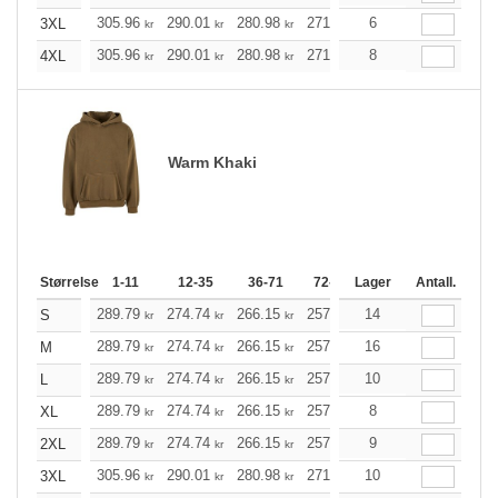
305.96
290.01
280.98
271.95
6
258.35
251.54
3XL
kr
kr
kr
kr
kr
305.96
290.01
280.98
271.95
8
258.35
251.54
4XL
kr
kr
kr
kr
kr
Warm Khaki
Størrelse
1-11
12-35
36-71
72-143
Lager
144-287
Antall.
288 +
289.79
274.74
266.15
257.57
14
244.74
238.28
S
kr
kr
kr
kr
kr
289.79
274.74
266.15
257.57
16
244.74
238.28
M
kr
kr
kr
kr
kr
289.79
274.74
266.15
257.57
10
244.74
238.28
L
kr
kr
kr
kr
kr
289.79
274.74
266.15
257.57
8
244.74
238.28
XL
kr
kr
kr
kr
kr
289.79
274.74
266.15
257.57
9
244.74
238.28
2XL
kr
kr
kr
kr
kr
305.96
290.01
280.98
271.95
10
258.35
251.54
3XL
kr
kr
kr
kr
kr