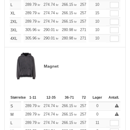
289.79
274.74
266.15
257.57
10
244.74
238.28
L
kr
kr
kr
kr
kr
289.79
274.74
266.15
257.57
15
244.74
238.28
XL
kr
kr
kr
kr
kr
289.79
274.74
266.15
257.57
10
244.74
238.28
2XL
kr
kr
kr
kr
kr
305.96
290.01
280.98
271.95
10
258.35
251.54
3XL
kr
kr
kr
kr
kr
305.96
290.01
280.98
271.95
10
258.35
251.54
4XL
kr
kr
kr
kr
kr
Magnet
Størrelse
1-11
12-35
36-71
72-143
Lager
144-287
Antall.
288 +
289.79
274.74
266.15
257.57
0
244.74
238.28
S
kr
kr
kr
kr
kr
289.79
274.74
266.15
257.57
0
244.74
238.28
M
kr
kr
kr
kr
kr
289.79
274.74
266.15
257.57
11
244.74
238.28
L
kr
kr
kr
kr
kr