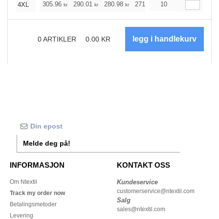
305.96
290.01
280.98
271.95
10
258.35
251.54
4XL
kr
kr
kr
kr
kr
0
ARTIKLER
0.00
KR
Melde deg på!
INFORMASJON
KONTAKT OSS
Om Ntextil
Kundeservice
customerservice@ntextil.com
Track my order now
Salg
Betalingsmetoder
sales@ntextil.com
Levering