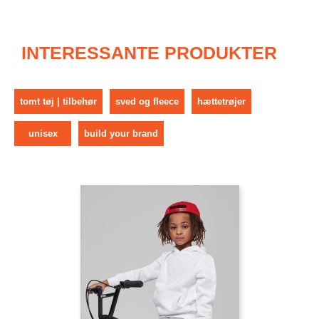
INTERESSANTE PRODUKTER
tomt tøj | tilbehør
sved og fleece
hættetrøjer
unisex
build your brand