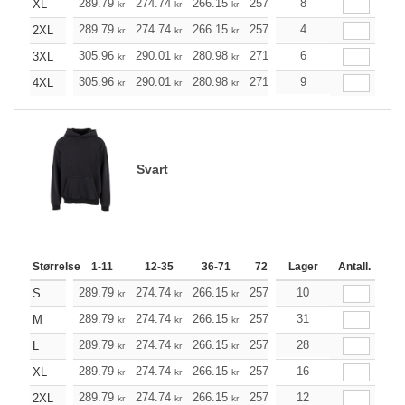
289.79
274.74
266.15
257.57
8
244.74
238.28
XL
kr
kr
kr
kr
kr
289.79
274.74
266.15
257.57
4
244.74
238.28
2XL
kr
kr
kr
kr
kr
305.96
290.01
280.98
271.95
6
258.35
251.54
3XL
kr
kr
kr
kr
kr
305.96
290.01
280.98
271.95
9
258.35
251.54
4XL
kr
kr
kr
kr
kr
Svart
Størrelse
1-11
12-35
36-71
72-143
Lager
144-287
Antall.
288 +
289.79
274.74
266.15
257.57
10
244.74
238.28
S
kr
kr
kr
kr
kr
289.79
274.74
266.15
257.57
31
244.74
238.28
M
kr
kr
kr
kr
kr
289.79
274.74
266.15
257.57
28
244.74
238.28
L
kr
kr
kr
kr
kr
289.79
274.74
266.15
257.57
16
244.74
238.28
XL
kr
kr
kr
kr
kr
289.79
274.74
266.15
257.57
12
244.74
238.28
2XL
kr
kr
kr
kr
kr