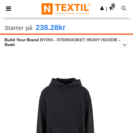
×
Ntextil-app
0
Last ned app
|
Bedre priser i appen!
238.28kr
Starter på
Build Your Brand
BY294 - STEINVASKET HEAVY HOODIE
-
Svart
Previous
Next