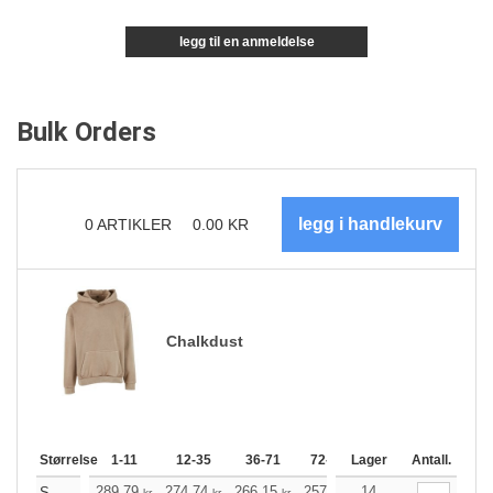
legg til en anmeldelse
Bulk Orders
0
ARTIKLER
0.00
KR
Chalkdust
Størrelse
1-11
12-35
36-71
72-143
Lager
144-287
Antall.
288 +
289.79
274.74
266.15
257.57
14
244.74
238.28
S
kr
kr
kr
kr
kr