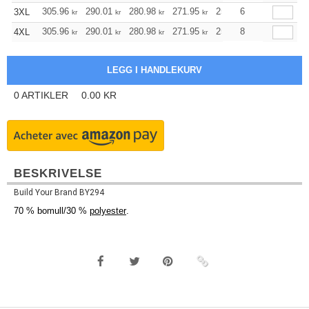
305.96
290.01
280.98
271.95
258.35
6
251.54
3XL
kr
kr
kr
kr
kr
kr
305.96
290.01
280.98
271.95
258.35
8
251.54
4XL
kr
kr
kr
kr
kr
kr
0
ARTIKLER
0.00
KR
BESKRIVELSE
Build Your Brand BY294
70 % bomull/30 %
polyester
.