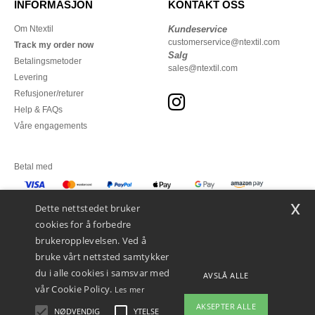
INFORMASJON
KONTAKT OSS
Om Ntextil
Kundeservice
customerservice@ntextil.com
Track my order now
Salg
Betalingsmetoder
sales@ntextil.com
Levering
Refusjoner/returer
Help & FAQs
Våre engagements
Betal med
x
Vi sender med
Dette nettstedet bruker
cookies for å forbedre
brukeropplevelsen. Ved å
bruke vårt nettsted samtykker
du i alle cookies i samsvar med
AVSLÅ ALLE
vår Cookie Policy.
Les mer
AKSEPTER ALLE
NØDVENDIG
YTELSE