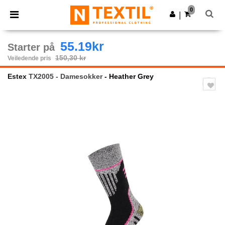
×
Ntextil-app
0
Last ned app
|
Bedre priser i appen!
55.19kr
Starter på
150,30 kr
Veiledende pris
Estex
TX2005 - Damesokker
- Heather Grey
Previous
Next