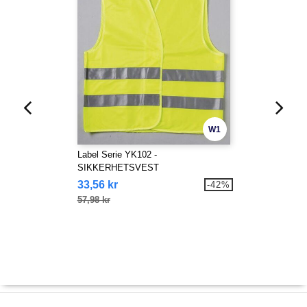
W1
Label Serie YK102 -
SIKKERHETSVEST
33,56 kr
-42%
57,98 kr