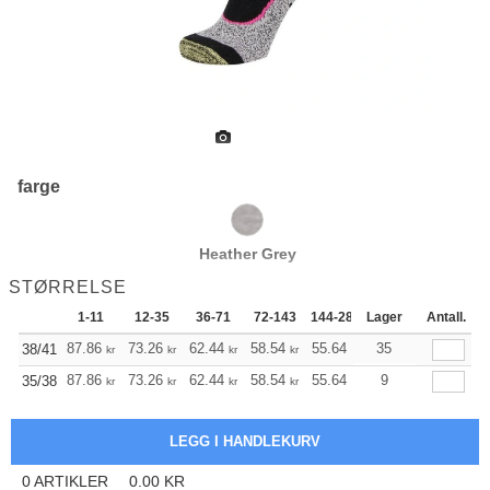
farge
Heather Grey
STØRRELSE
1-11
12-35
36-71
72-143
144-287
Lager
288 +
Antall.
Mer
+
87.86
73.26
62.44
58.54
55.64
55.19
35
38/41
kr
kr
kr
kr
kr
kr
+
87.86
73.26
62.44
58.54
55.64
55.19
9
35/38
kr
kr
kr
kr
kr
kr
0
ARTIKLER
0.00
KR