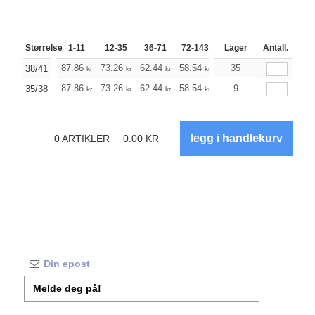
Størrelse
1-11
12-35
36-71
72-143
144-287
Lager
288 +
Antall.
Me
+
87.86
73.26
62.44
58.54
55.64
35
55.19
38/41
kr
kr
kr
kr
kr
kr
+
87.86
73.26
62.44
58.54
55.64
9
55.19
35/38
kr
kr
kr
kr
kr
kr
0
ARTIKLER
0.00
KR
Melde deg på!