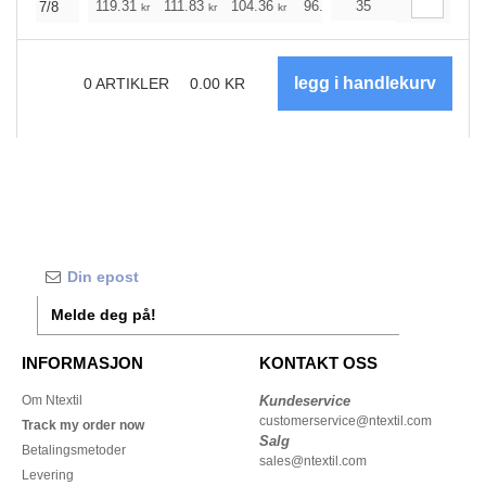
119.31
111.83
104.36
96.89
35
89.42
85.74
7/8
kr
kr
kr
kr
kr
kr
0
ARTIKLER
0.00
KR
Melde deg på!
INFORMASJON
KONTAKT OSS
Om Ntextil
Kundeservice
customerservice@ntextil.com
Track my order now
Salg
Betalingsmetoder
sales@ntextil.com
Levering