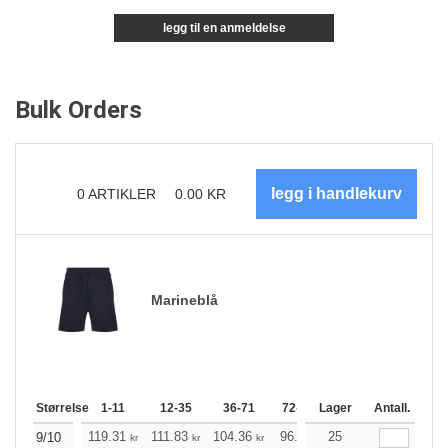
legg til en anmeldelse
Bulk Orders
0
ARTIKLER
0.00
KR
Marineblå
Størrelse
1-11
12-35
36-71
72-143
Lager
144-287
Antall.
288 +
119.31
111.83
104.36
96.89
25
89.42
85.74
9/10
kr
kr
kr
kr
kr
kr