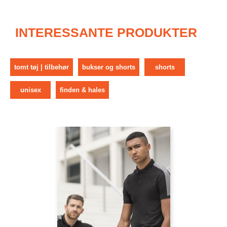
INTERESSANTE PRODUKTER
tomt tøj | tilbehør
bukser og shorts
shorts
unisex
finden & hales