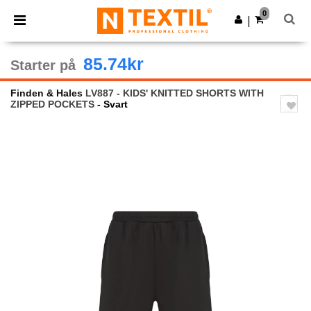
×
Ntextil-app
0
Last ned app
|
Bedre priser i appen!
85.74kr
Starter på
Finden & Hales
LV887 - KIDS' KNITTED SHORTS WITH
ZIPPED POCKETS
- Svart
Previous
Next