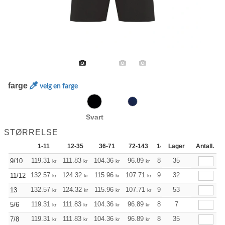
farge
velg en farge
Svart
STØRRELSE
1-11
12-35
36-71
72-143
144-287
Lager
288 +
Antall.
Me
+
119.31
111.83
104.36
96.89
89.42
35
85.74
9/10
kr
kr
kr
kr
kr
kr
+
132.57
124.32
115.96
107.71
99.46
32
95.33
11/12
kr
kr
kr
kr
kr
kr
+
132.57
124.32
115.96
107.71
99.46
53
95.33
13
kr
kr
kr
kr
kr
kr
+
119.31
111.83
104.36
96.89
89.42
7
85.74
5/6
kr
kr
kr
kr
kr
kr
+
119.31
111.83
104.36
96.89
89.42
35
85.74
7/8
kr
kr
kr
kr
kr
kr