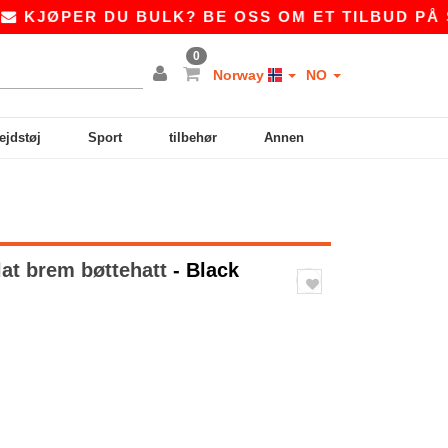
ØPER DU BULK? BE OSS OM ET TILBUD PÅ
SAL
0
Norway
NO
ejdstøj
Sport
tilbehør
Annen
lat brem bøttehatt
- Black