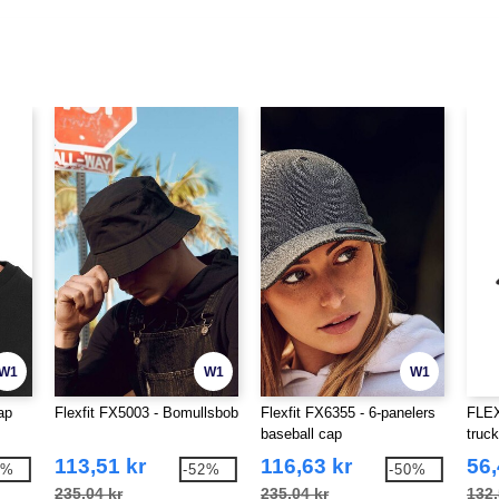
W1
W1
W1
ap
Flexfit FX5003 - Bomullsbob
Flexfit FX6355 - 6-panelers
FLEX
baseball cap
truc
113,51 kr
116,63 kr
56,
8%
-52%
-50%
235,04 kr
235,04 kr
132,