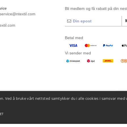
vice
Bli medlem og få rabatt på din neste
service@ntextil.com
xtil.com
Betal med
Vi sender med
n. Ved å bruke vårt nettsted samtykker du i alle cookies i samsvar med 
👋
He
Hvis d
Chatbo
ET
 betingelser
-
Generelle kontraktsbetingelser
-
Retningslinjer for informasjonskapsler
-
Site M