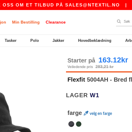
 OM ET TILBUD PÅ
SALES@NTEXTIL.NO
|
KJ
jon
Min Bestilling
Clearance
Tasker
Polo
Jakker
Hovedbeklædning
Arb
163.12kr
Starter på
283,21 kr
Veiledende pris
Flexfit
5004AH - Bred f
LAGER
W1
farge
velg en farge