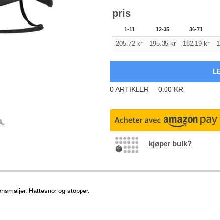
pris
1-11
12-35
36-71
205.72
kr
195.35
kr
182.19
kr
1
0
ARTIKLER
0.00
KR
kjøper bulk?
nsmaljer. Hattesnor og stopper.