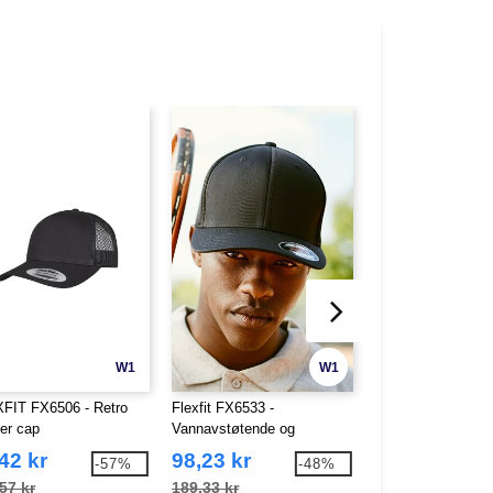
W1
W1
FIT FX6506 - Retro
Flexfit FX6533 -
Flexfit FX6778 -
ker cap
Vannavstøtende og
Bomullscaps
pustende cap
42 kr
98,23 kr
98,23 kr
-57%
-48%
57 kr
189,33 kr
198,02 kr