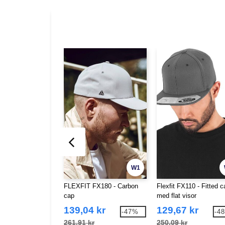
W1
FLEXFIT FX180 - Carbon
Flexfit FX110 - Fitted c
cap
med flat visor
139,04 kr
129,67 kr
-47%
-4
261,91 kr
250,09 kr