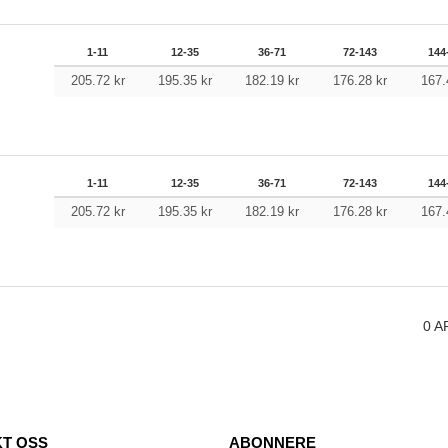
1-11
12-35
36-71
72-143
144
205.72
kr
195.35
kr
182.19
kr
176.28
kr
167
1-11
12-35
36-71
72-143
144
205.72
kr
195.35
kr
182.19
kr
176.28
kr
167
0
A
T OSS
ABONNERE