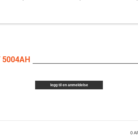
 5004AH
legg til en anmeldelse
0
A