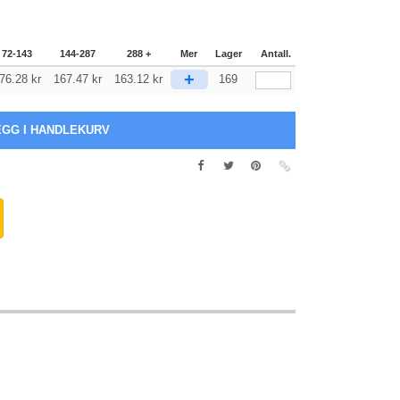
72-143
144-287
288 +
Mer
Lager
Antall.
+
76.28
kr
167.47
kr
163.12
kr
169