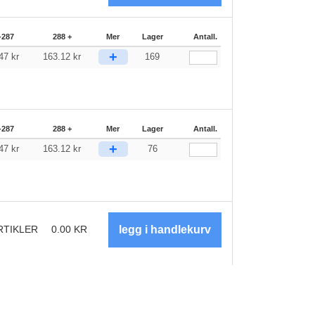
-287
288 +
Mer
Lager
Antall.
+
.47
kr
163.12
kr
169
-287
288 +
Mer
Lager
Antall.
+
.47
kr
163.12
kr
76
RTIKLER
0.00
KR