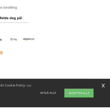
 bestilling.
Melde deg på!
x
vår Cookie Policy.
Les
i
u har spørsmål eller bekymringer, kan du kontakte oss når som helst.
AVSLÅ ALLE
AKSEPTER ALLE
ten vår er her for å hjelpe.
ap
Copyright 2026 ntextil.no - Alle rettigheter forbeholdt