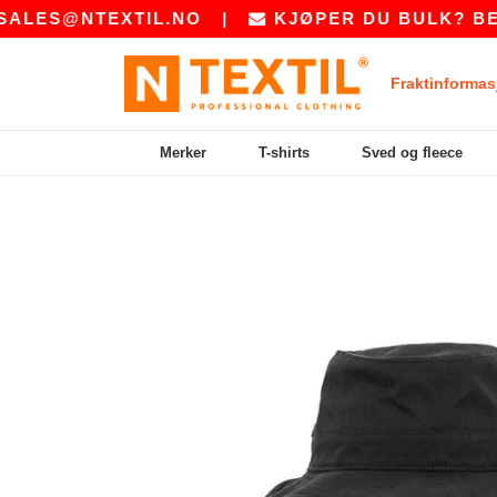
S@NTEXTIL.NO
|
KJØPER DU BULK? BE OSS
Fraktinformas
Merker
T-shirts
Sved og fleece
Previous
Next