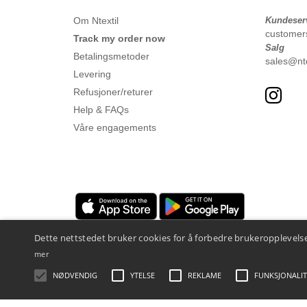
Om Ntextil
Kundeser
customer
Track my order now
Salg
Betalingsmetoder
sales@nte
Levering
Refusjoner/returer
Help & FAQs
Våre engagements
Dette nettstedet bruker cookies for å forbedre brukeropplevelse
mer
NØDVENDIG
YTELSE
REKLAME
FUNKSJONALIT
Juridiske merknader
-
personvernerklæring
-
Vilkår og