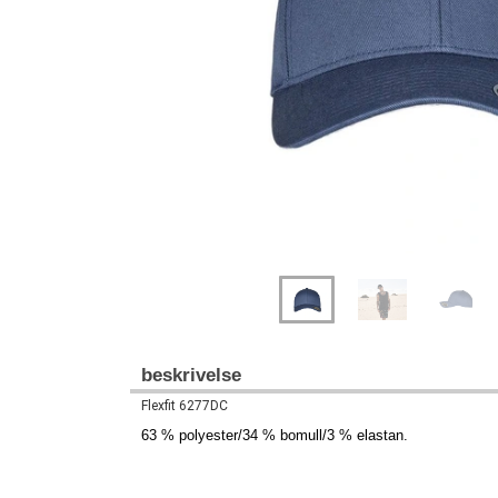
Previous
Next
beskrivelse
Flexfit 6277DC
63 % polyester/34 % bomull/3 % elastan.