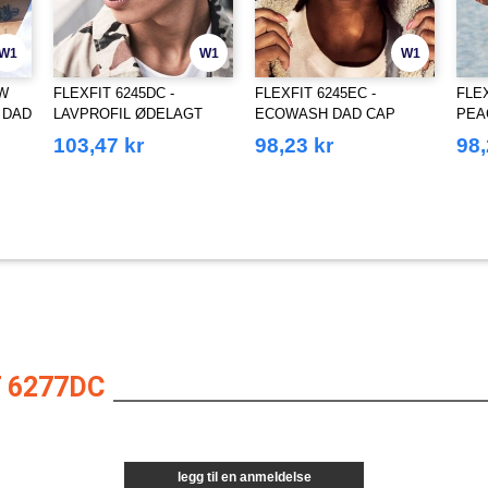
W1
W1
W1
OW
FLEXFIT 6245DC -
FLEXFIT 6245EC -
FLEX
 DAD
LAVPROFIL ØDELAGT
ECOWASH DAD CAP
PEA
CAP
DAD
103,47 kr
98,23 kr
98,
 6277DC
legg til en anmeldelse