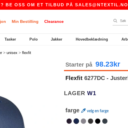
OSS OM ET TILBUD PÅ
SALES@NTEXTIL.NO
|
jon
Min Bestilling
Clearance
Tasker
Polo
Jakker
Hovedbeklædning
Arb
>
>
er
unisex
flexfit
98.23kr
Starter på
Flexfit
6277DC - Juste
LAGER
W1
farge
velg en farge