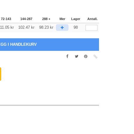
72-143
144-287
288 +
Mer
Lager
Antall.
+
11.05
kr
102.47
kr
98.23
kr
98