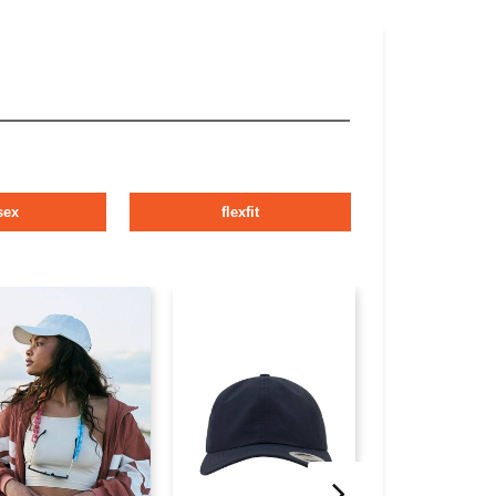
sex
flexfit