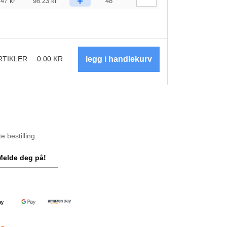
+
.47
kr
98.23
kr
48
RTIKLER
0.00
KR
 bestilling.
Melde deg på!