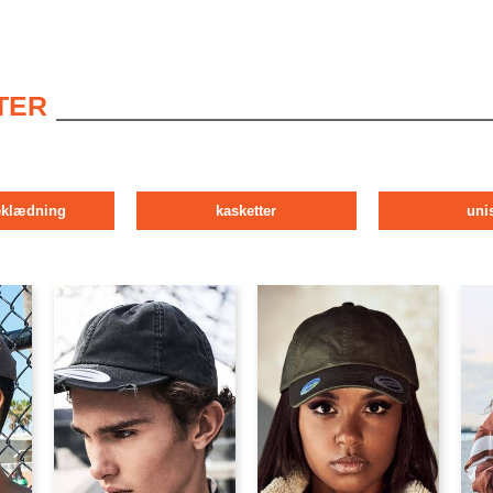
TER
klædning
kasketter
uni