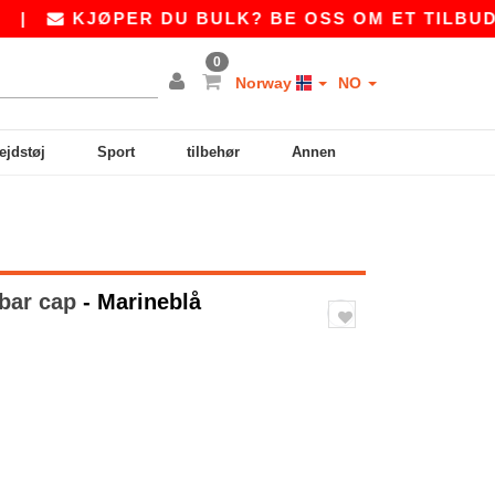
KJØPER DU BULK? BE OSS OM ET TILBUD PÅ
S
0
Norway
NO
ejdstøj
Sport
tilbehør
Annen
rbar cap
- Marineblå