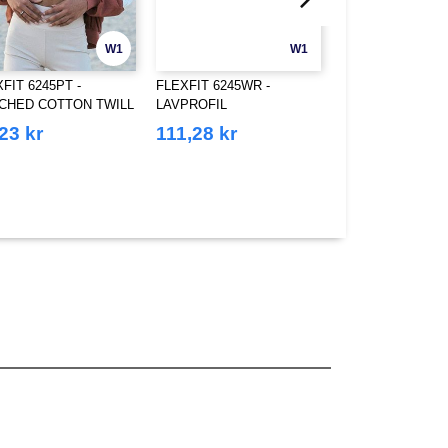
W1
W1
FIT 6245PT -
FLEXFIT 6245WR -
FLEXFIT 6277RP 
CHED COTTON TWILL
LAVPROFIL
FLEXFIT RESIR
 CAP
VANNAVVISENDE CAP
POLYESTER CA
23 kr
111,28 kr
111,28 kr