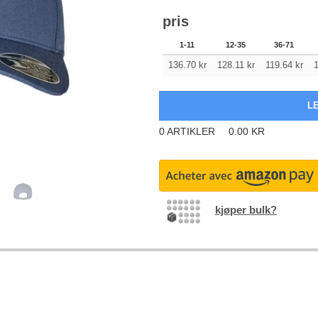
pris
1-11
12-35
36-71
136.70
kr
128.11
kr
119.64
kr
1
0
ARTIKLER
0.00
KR
kjøper bulk?