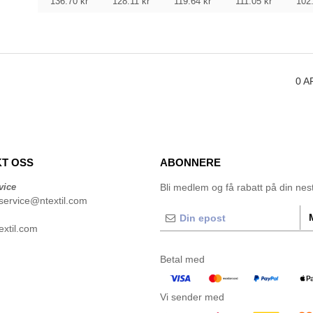
136.70
kr
128.11
kr
119.64
kr
111.05
kr
102
0
A
T OSS
ABONNERE
vice
Bli medlem og få rabatt på din neste
service@ntextil.com
xtil.com
Betal med
Vi sender med