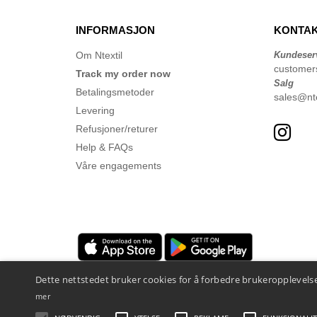
INFORMASJON
KONTAK
Om Ntextil
Kundeser
customer
Track my order now
Salg
Betalingsmetoder
sales@nte
Levering
Refusjoner/returer
Help & FAQs
Våre engagements
Dette nettstedet bruker cookies for å forbedre brukeropplevelse
mer