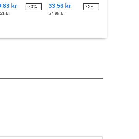
tshirt
Apron
,83 kr
33,56 kr
29,10 kr
-70%
-42%
51 kr
57,98 kr
58,54 kr