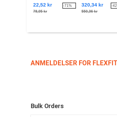
22,52 kr
320,34 kr
-71%
-4
78,05 kr
550,36 kr
ANMELDELSER FOR FLEXFIT
Bulk Orders