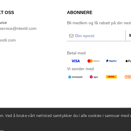
T OSS
ABONNERE
vice
Bli medlem og få rabatt på din neste
service@ntextil.com
xtil.com
Betal med
Vi sender med
n. Ved å bruke vårt nettsted samtykker du i alle cookies i samsvar med 
👋
He
Hvis d
Chatbo