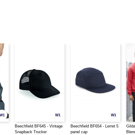
W1
W1
W1
Beechfield BF645 - Vintage
Beechfield BF654 - Lerret 5
Gild
Snapback Trucker
panel cap
Blen