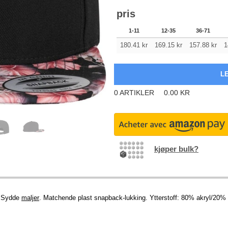
pris
1-11
12-35
36-71
180.41
kr
169.15
kr
157.88
kr
1
0
ARTIKLER
0.00
KR
kjøper bulk?
. Sydde
maljer
. Matchende plast snapback-lukking. Ytterstoff: 80% akryl/20%