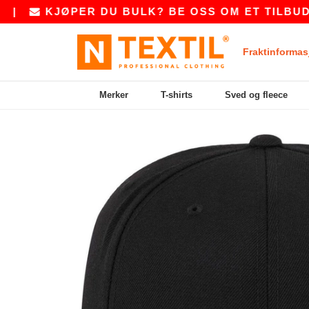
KJØPER DU BULK? BE OSS OM ET TILBUD PÅ
Fraktinformas
Merker
T-shirts
Sved og fleece
Previous
Next