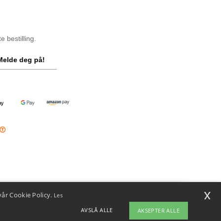
 bestilling.
Melde deg på!
x
vår Cookie Policy.
Les
i
u har spørsmål eller bekymringer, kan du kontakte oss når som helst.
AVSLÅ ALLE
AKSEPTER ALLE
ten vår er her for å hjelpe.