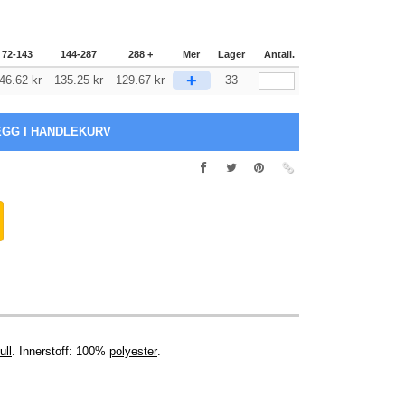
72-143
144-287
288 +
Mer
Lager
Antall.
+
46.62
kr
135.25
kr
129.67
kr
33
ull
. Innerstoff: 100%
polyester
.