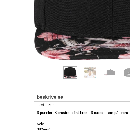
beskrivelse
Flexfit F6089F
6 paneler. Blomstrete flat brem. 6-raders søm på brem
Vekt
382g/m²