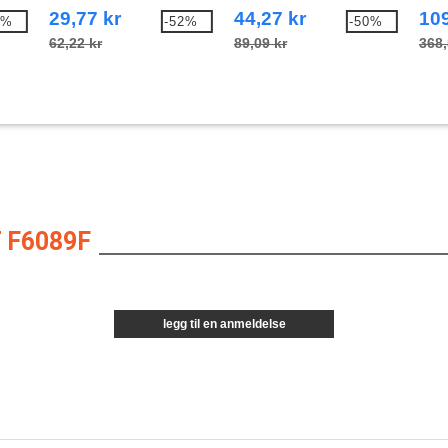
Swea
29,77 kr
44,27 kr
109
2%
-52%
-50%
62,22 kr
89,09 kr
368,
 F6089F
legg til en anmeldelse