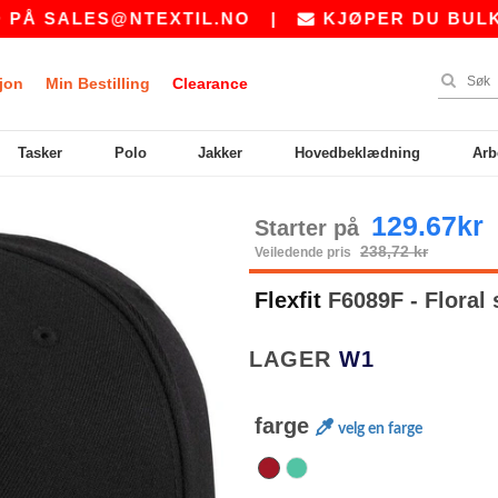
SALES@NTEXTIL.NO
|
KJØPER DU BULK? BE
jon
Min Bestilling
Clearance
Tasker
Polo
Jakker
Hovedbeklædning
Arb
129.67kr
Starter på
238,72 kr
Veiledende pris
Flexfit
F6089F - Floral
LAGER
W1
farge
velg en farge