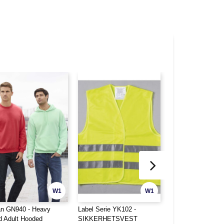
W1
W1
an GN940 - Heavy
Label Serie YK102 -
Westford mill WM3
d Adult Hooded
SIKKERHETSVEST
Fairtrade Cotton J