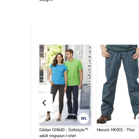
W1
Gildan GN640 - Softstyle™
Herock HK001 - Thor
adult ringspun t-shirt