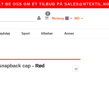
 OSS OM ET TILBUD PÅ
SALES@NTEXTIL.NO
|
0
Norway
NO
ejdstøj
Sport
tilbehør
Annen
 snapback cap
- Rød