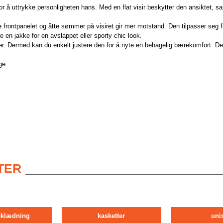
r å uttrykke personligheten hans. Med en flat visir beskytter den ansiktet, sa
rontpanelet og åtte sømmer på visiret gir mer motstand. Den tilpasser seg flere
 en jakke for en avslappet eller sporty chic look.
er. Dermed kan du enkelt justere den for å nyte en behagelig bærekomfort. D
ge.
TER
klædning
kasketter
uni