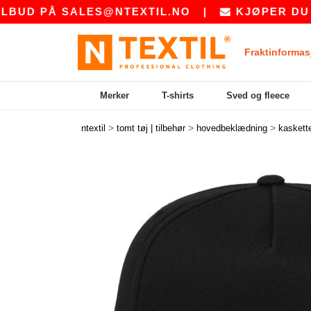
 PÅ
SALES@NTEXTIL.NO
|
KJØPER DU BULK?
Fraktinformas
Merker
T-shirts
Sved og fleece
>
>
>
ntextil
tomt tøj | tilbehør
hovedbeklædning
kaskett