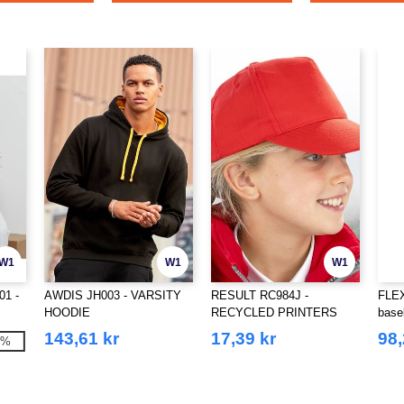
W1
W1
W1
01 -
AWDIS JH003 - VARSITY
RESULT RC984J -
FLEX
HOODIE
RECYCLED PRINTERS
base
CAP
143,61 kr
17,39 kr
98,
3%