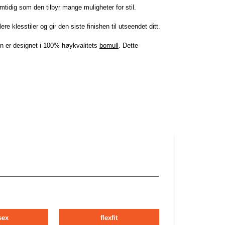
mtidig som den tilbyr mange muligheter for stil.
 klesstiler og gir den siste finishen til utseendet ditt.
en er designet i 100% høykvalitets
bomull
. Dette
sex
flexfit