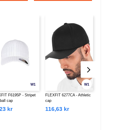
W1
W1
FIT F6195P - Stripet
FLEXFIT 6277CA - Athletic
BEECHFIELD BF1
ball cap
cap
Coolmax® techno
capshette
23 kr
116,63 kr
41,81 kr