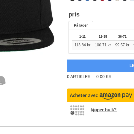
pris
På lager
1-11
12-35
36-71
113.84
kr
106.71
kr
99.57
kr
0
ARTIKLER
0.00
KR
kjøper bulk?