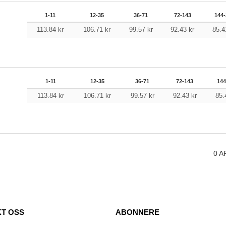
1-11
12-35
36-71
72-143
144-
113.84
kr
106.71
kr
99.57
kr
92.43
kr
85.
1-11
12-35
36-71
72-143
144
113.84
kr
106.71
kr
99.57
kr
92.43
kr
85
0
A
T OSS
ABONNERE