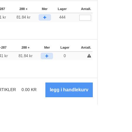
287
288 +
Mer
Lager
Antall.
+
41
kr
81.84
kr
444
-287
288 +
Mer
Lager
Antall.
+
.41
kr
81.84
kr
0
RTIKLER
0.00
KR