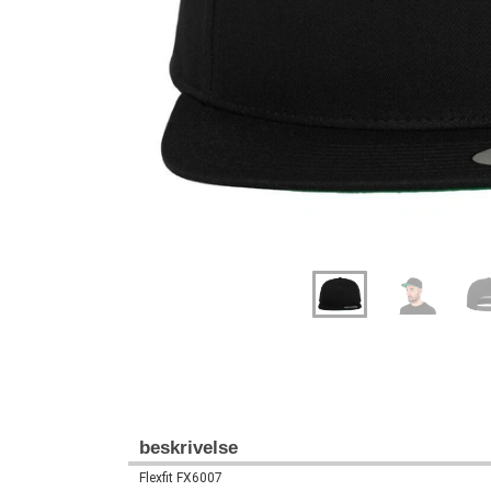
Previous
Next
beskrivelse
Flexfit FX6007