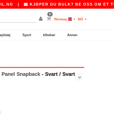
|
KJØPER DU BULK? BE OSS OM ET TILBUD
0
Norway
NO
ejdstøj
Sport
tilbehør
Annen
5 Panel Snapback
- Svart / Svart