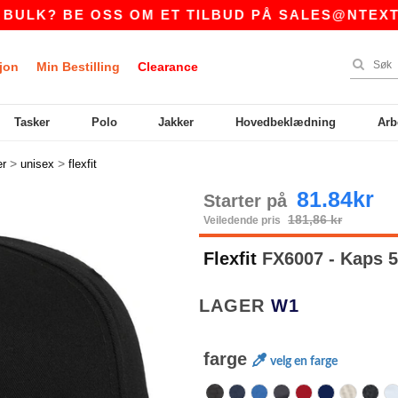
 BE OSS OM ET TILBUD PÅ
SALES@NTEXTIL.NO
jon
Min Bestilling
Clearance
Tasker
Polo
Jakker
Hovedbeklædning
Arb
>
>
er
unisex
flexfit
81.84kr
Starter på
181,86 kr
Veiledende pris
Flexfit
FX6007 - Kaps 
LAGER
W1
farge
velg en farge