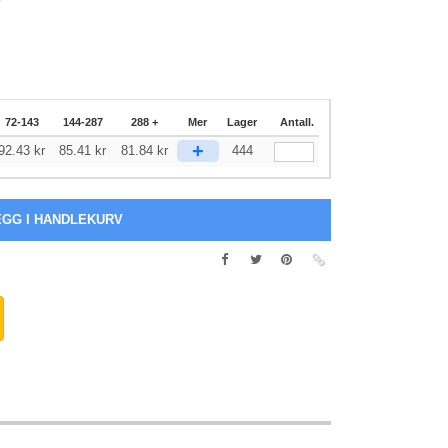
72-143
144-287
288 +
Mer
Lager
Antall.
+
92.43
kr
85.41
kr
81.84
kr
444