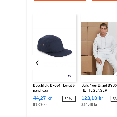
W1
Beechfield BF654 - Lerret 5
Build Your Brand BYB0
panel cap
HETTEGENSER
44,27 kr
123,10 kr
-50%
-5
89,09 kr
264,48 kr