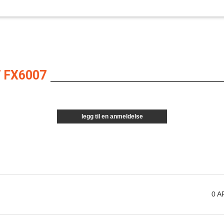
 FX6007
legg til en anmeldelse
0
A