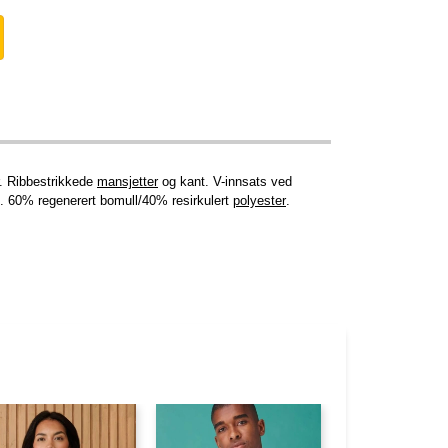
r. Ribbestrikkede
mansjetter
og kant. V-innsats ved
e. 60% regenerert bomull/40% resirkulert
polyester
.