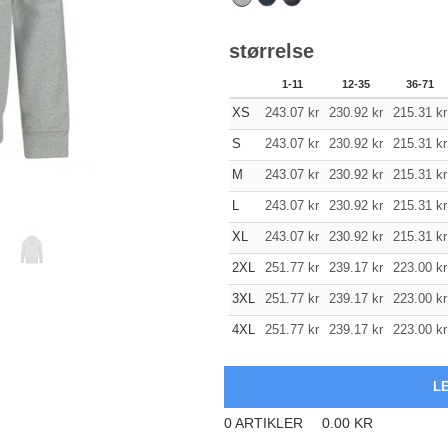
størrelse
1-11
12-35
36-71
XS
243.07
kr
230.92
kr
215.31
kr
S
243.07
kr
230.92
kr
215.31
kr
M
243.07
kr
230.92
kr
215.31
kr
L
243.07
kr
230.92
kr
215.31
kr
XL
243.07
kr
230.92
kr
215.31
kr
2XL
251.77
kr
239.17
kr
223.00
kr
3XL
251.77
kr
239.17
kr
223.00
kr
4XL
251.77
kr
239.17
kr
223.00
kr
0
ARTIKLER
0.00
KR