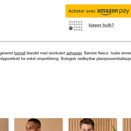
kjøper bulk?
egenerert
bomull
blandet med resirkulert
polyester
. Børstet fleece. Isatte erme
ippsetikett for enkel omprofilering. Biologisk nedbrytbar plastposeemballasj