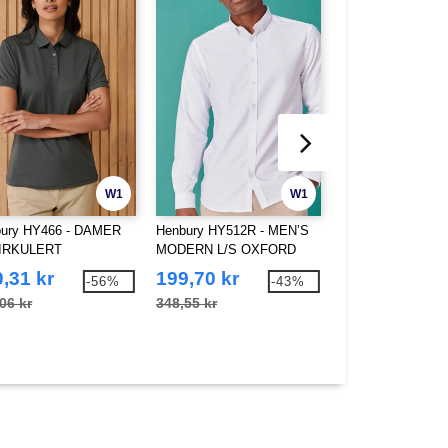
W1
W1
ury HY466 - DAMER
Henbury HY512R - MEN’S
Henbury HY513R
IRKULERT
MODERN L/S OXFORD
MODERNE L/S 
YESTER
SKJORTE – REGULAR
SKJORTE – REG
,31 kr
199,70 kr
182,97 kr
-56%
-43%
OSKJORTE
PASSFORM
PASSFORM
06 kr
348,55 kr
365,61 kr