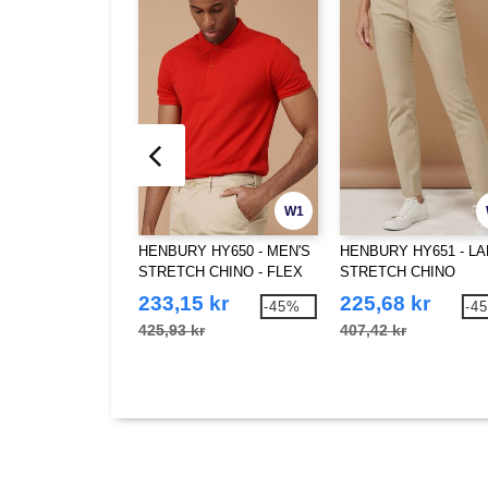
W1
HENBURY HY650 - MEN'S
HENBURY HY651 - LA
STRETCH CHINO - FLEX
STRETCH CHINO
WAISTBAND
233,15 kr
225,68 kr
-45%
-4
425,93 kr
407,42 kr