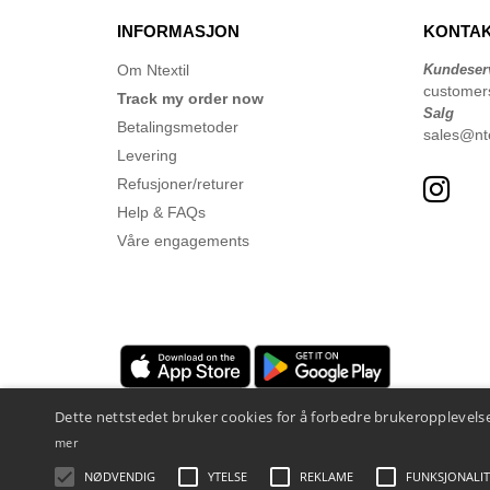
INFORMASJON
KONTAK
Om Ntextil
Kundeser
customer
Track my order now
Salg
Betalingsmetoder
sales@nte
Levering
Refusjoner/returer
Help & FAQs
Våre engagements
Dette nettstedet bruker cookies for å forbedre brukeropplevelse
mer
NØDVENDIG
YTELSE
REKLAME
FUNKSJONALIT
Juridiske merknader
-
personvernerklæring
-
Vilkår og