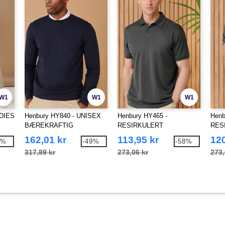
W1
W1
W1
DIES
Henbury HY840 - UNISEX
Henbury HY465 -
Henb
BÆREKRAFTIG
RESIRKULERT
RES
SWEATSHIRT
POLYESTER
POL
162,01 kr
113,95 kr
120
5%
-49%
-58%
POLOSKJORTE
POL
317,89 kr
273,06 kr
273,