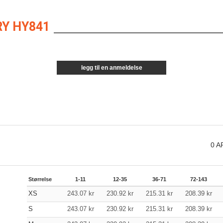
Y HY841
legg til en anmeldelse
0
A
Størrelse
1-11
12-35
36-71
72-143
XS
243.07
kr
230.92
kr
215.31
kr
208.39
kr
S
243.07
kr
230.92
kr
215.31
kr
208.39
kr