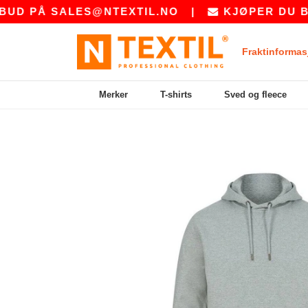
Å
SALES@NTEXTIL.NO
|
KJØPER DU BULK? B
Fraktinformas
Merker
T-shirts
Sved og fleece
Previous
Next