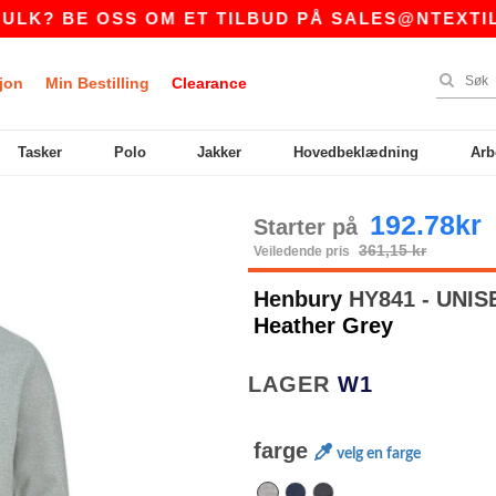
E OSS OM ET TILBUD PÅ
SALES@NTEXTIL.NO
jon
Min Bestilling
Clearance
Tasker
Polo
Jakker
Hovedbeklædning
Arb
192.78kr
Starter på
361,15 kr
Veiledende pris
Henbury
HY841 - UNI
Heather Grey
LAGER
W1
farge
velg en farge