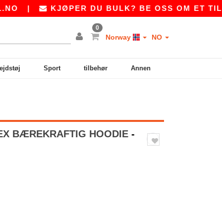
|
KJØPER DU BULK? BE OSS OM ET TILBUD P
0
Norway
NO
ejdstøj
Sport
tilbehør
Annen
SEX BÆREKRAFTIG HOODIE
-