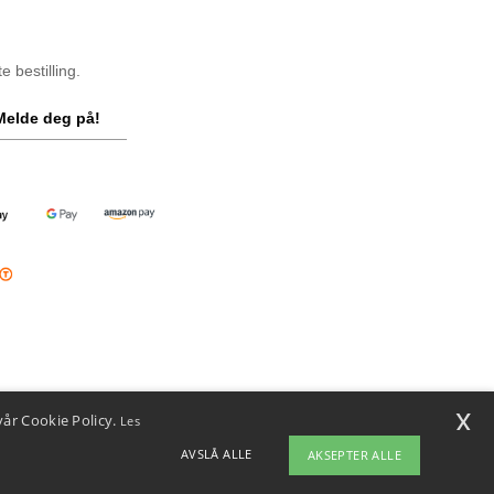
 bestilling.
Melde deg på!
x
vår Cookie Policy.
Les
AVSLÅ ALLE
AKSEPTER ALLE
ap
Copyright 2026 ntextil.no - Alle rettigheter forbeholdt