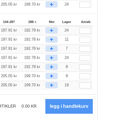
+
205.05
kr
199.70
kr
24
144-287
288 +
Mer
Lager
Antall.
+
197.91
kr
192.78
kr
24
+
197.91
kr
192.78
kr
11
+
197.91
kr
192.78
kr
7
+
197.91
kr
192.78
kr
24
+
197.91
kr
192.78
kr
8
+
205.05
kr
199.70
kr
9
+
205.05
kr
199.70
kr
19
RTIKLER
0.00
KR