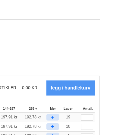
RTIKLER
0.00
KR
144-287
288 +
Mer
Lager
Antall.
+
197.91
kr
192.78
kr
19
+
197.91
kr
192.78
kr
10