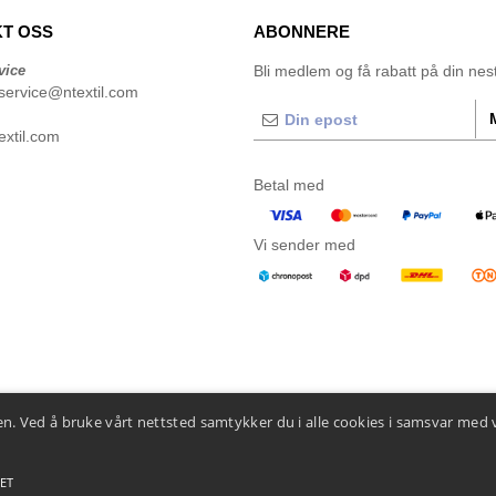
T OSS
ABONNERE
vice
Bli medlem og få rabatt på din neste
service@ntextil.com
xtil.com
Betal med
Vi sender med
n. Ved å bruke vårt nettsted samtykker du i alle cookies i samsvar med 
ET
 betingelser
-
Generelle kontraktsbetingelser
-
Retningslinjer for informasjonskapsler
-
Site M