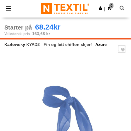
×
Ntextil-app
0
Last ned app
|
Bedre priser i appen!
68.24kr
Starter på
163,68 kr
Veiledende pris
Karlowsky
KYAD2 - Fin og lett chiffon skjerf
- Azure
Previous
Next