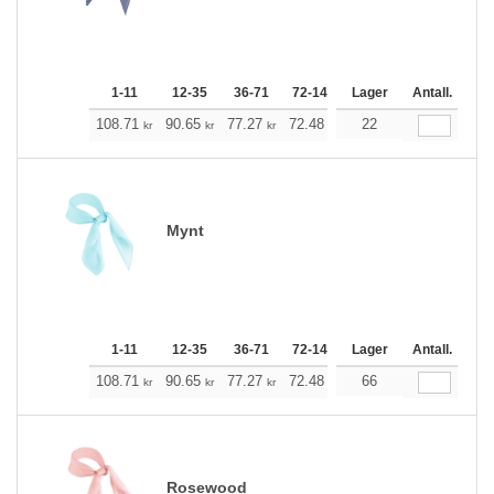
1-11
12-35
36-71
72-143
144-287
Lager
Antall.
288 +
M
108.71
90.65
77.27
72.48
68.91
22
68.24
kr
kr
kr
kr
kr
kr
Mynt
1-11
12-35
36-71
72-143
144-287
Lager
Antall.
288 +
M
108.71
90.65
77.27
72.48
68.91
66
68.24
kr
kr
kr
kr
kr
kr
Rosewood