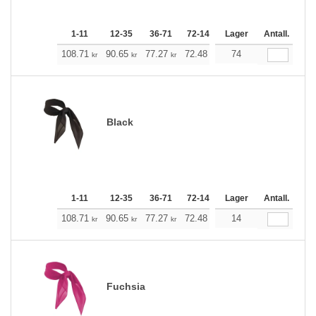
1-11
12-35
36-71
72-143
144-287
Lager
Antall.
288 +
M
108.71
90.65
77.27
72.48
68.91
74
68.24
kr
kr
kr
kr
kr
kr
Black
1-11
12-35
36-71
72-143
144-287
Lager
Antall.
288 +
M
108.71
90.65
77.27
72.48
68.91
14
68.24
kr
kr
kr
kr
kr
kr
Fuchsia