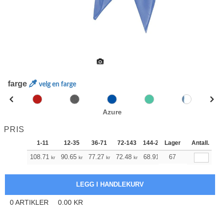
farge
velg en farge
Azure
PRIS
1-11
12-35
36-71
72-143
144-287
Lager
288 +
Antall.
Mer
+
108.71
90.65
77.27
72.48
68.91
67
68.24
kr
kr
kr
kr
kr
kr
0
ARTIKLER
0.00
KR