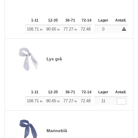
1-11
12-35
36-71
72-143
144-287
Lager
Antall.
288 +
M
108.71
90.65
77.27
72.48
68.91
0
68.24
kr
kr
kr
kr
kr
kr
Lys grå
1-11
12-35
36-71
72-143
144-287
Lager
Antall.
288 +
M
108.71
90.65
77.27
72.48
68.91
11
68.24
kr
kr
kr
kr
kr
kr
Marineblå