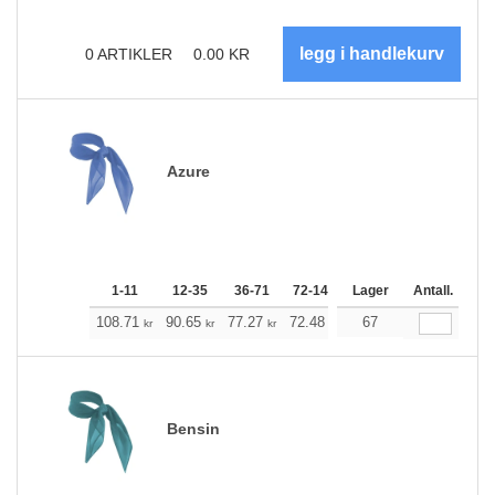
0
ARTIKLER
0.00
KR
Azure
1-11
12-35
36-71
72-143
144-287
Lager
Antall.
288 +
M
108.71
90.65
77.27
72.48
68.91
67
68.24
kr
kr
kr
kr
kr
kr
Bensin