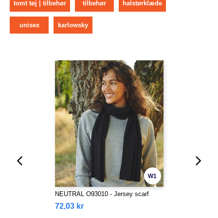
tomt tøj | tilbehør
tilbehør
halstørklæde
unisex
karlowsky
W1
NEUTRAL O93010 - Jersey scarf
72,03 kr