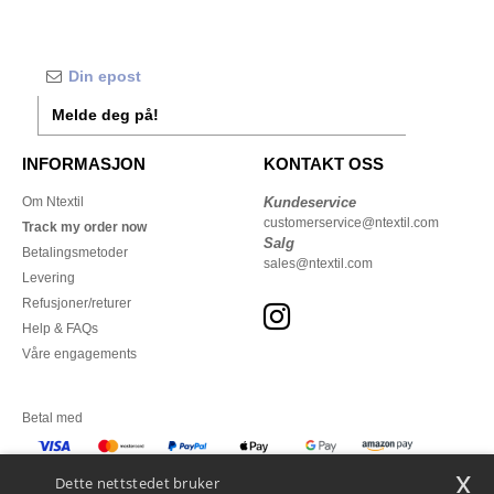
Melde deg på!
INFORMASJON
KONTAKT OSS
Om Ntextil
Kundeservice
customerservice@ntextil.com
Track my order now
Salg
Betalingsmetoder
sales@ntextil.com
Levering
Refusjoner/returer
Help & FAQs
Våre engagements
Betal med
x
Vi sender med
Dette nettstedet bruker