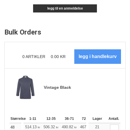
legg til en anmeldelse
Bulk Orders
0
ARTIKLER
0.00
KR
Vintage Black
Størrelse
1-11
12-35
36-71
72-143
Lager
144-287
Antall.
288 +
514.13
506.32
490.82
467.41
21
443.99
432.40
48
kr
kr
kr
kr
kr