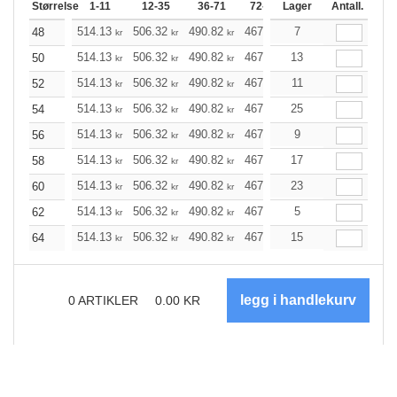
Størrelse
1-11
12-35
36-71
72-143
Lager
144-287
Antall.
288 +
514.13
506.32
490.82
467.41
7
443.99
432.40
48
kr
kr
kr
kr
kr
514.13
506.32
490.82
467.41
13
443.99
432.40
50
kr
kr
kr
kr
kr
514.13
506.32
490.82
467.41
11
443.99
432.40
52
kr
kr
kr
kr
kr
514.13
506.32
490.82
467.41
25
443.99
432.40
54
kr
kr
kr
kr
kr
514.13
506.32
490.82
467.41
9
443.99
432.40
56
kr
kr
kr
kr
kr
514.13
506.32
490.82
467.41
17
443.99
432.40
58
kr
kr
kr
kr
kr
514.13
506.32
490.82
467.41
23
443.99
432.40
60
kr
kr
kr
kr
kr
514.13
506.32
490.82
467.41
5
443.99
432.40
62
kr
kr
kr
kr
kr
514.13
506.32
490.82
467.41
15
443.99
432.40
64
kr
kr
kr
kr
kr
0
ARTIKLER
0.00
KR