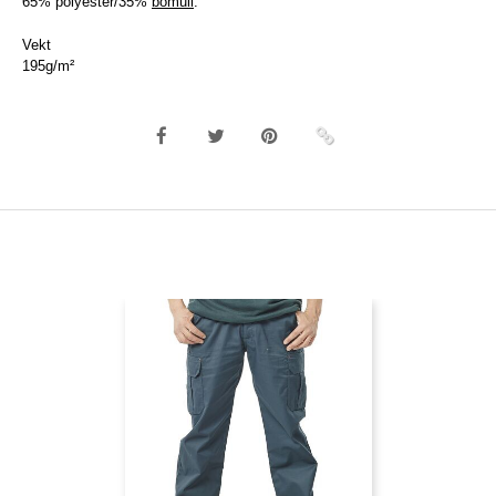
65% polyester/35%
bomull
.
Vekt
195g/m²