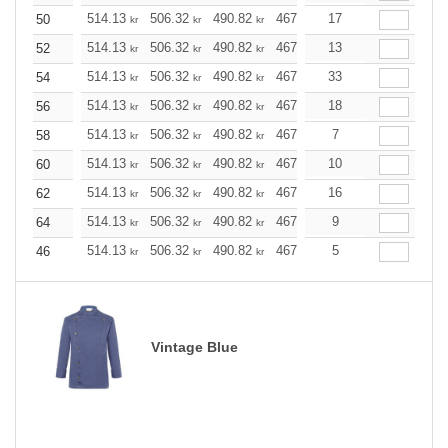
514.13
506.32
490.82
467.41
17
443.99
432.40
50
kr
kr
kr
kr
kr
514.13
506.32
490.82
467.41
13
443.99
432.40
52
kr
kr
kr
kr
kr
514.13
506.32
490.82
467.41
33
443.99
432.40
54
kr
kr
kr
kr
kr
514.13
506.32
490.82
467.41
18
443.99
432.40
56
kr
kr
kr
kr
kr
514.13
506.32
490.82
467.41
7
443.99
432.40
58
kr
kr
kr
kr
kr
514.13
506.32
490.82
467.41
10
443.99
432.40
60
kr
kr
kr
kr
kr
514.13
506.32
490.82
467.41
16
443.99
432.40
62
kr
kr
kr
kr
kr
514.13
506.32
490.82
467.41
9
443.99
432.40
64
kr
kr
kr
kr
kr
514.13
506.32
490.82
467.41
5
443.99
432.40
46
kr
kr
kr
kr
kr
Vintage Blue