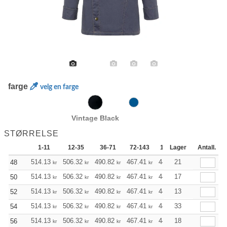
farge
velg en farge
Vintage Black
STØRRELSE
1-11
12-35
36-71
72-143
144-287
Lager
288 +
Antall.
514.13
506.32
490.82
467.41
443.99
21
432.40
48
kr
kr
kr
kr
kr
kr
514.13
506.32
490.82
467.41
443.99
17
432.40
50
kr
kr
kr
kr
kr
kr
514.13
506.32
490.82
467.41
443.99
13
432.40
52
kr
kr
kr
kr
kr
kr
514.13
506.32
490.82
467.41
443.99
33
432.40
54
kr
kr
kr
kr
kr
kr
514.13
506.32
490.82
467.41
443.99
18
432.40
56
kr
kr
kr
kr
kr
kr