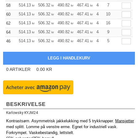
514.13
506.32
490.82
467.41
443.99
7
432.40
58
kr
kr
kr
kr
kr
kr
514.13
506.32
490.82
467.41
443.99
10
432.40
60
kr
kr
kr
kr
kr
kr
514.13
506.32
490.82
467.41
443.99
16
432.40
62
kr
kr
kr
kr
kr
kr
514.13
506.32
490.82
467.41
443.99
9
432.40
64
kr
kr
kr
kr
kr
kr
514.13
506.32
490.82
467.41
443.99
5
432.40
46
kr
kr
kr
kr
kr
kr
0
ARTIKLER
0.00
KR
BESKRIVELSE
Karlowsky KYJM24
Kontrastsøm. Asymmetrisk jakkelukking med 5 trykknapper.
Mansjetter
med splitt. Lomme på venstre erme. Egnet for industriell vask.
Forkrympet. Vaskebestandig, lettstelt.