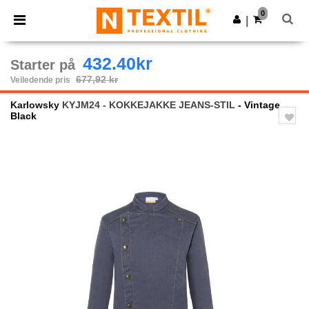
×
Ntextil-app
0
Last ned app
|
Bedre priser i appen!
432.40kr
Starter på
677,92 kr
Veiledende pris
Karlowsky
KYJM24 - KOKKEJAKKE JEANS-STIL
- Vintage
Black
Previous
Next