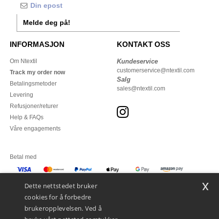
Melde deg på!
INFORMASJON
KONTAKT OSS
Om Ntextil
Kundeservice
customerservice@ntextil.com
Track my order now
Salg
Betalingsmetoder
sales@ntextil.com
Levering
Refusjoner/returer
Help & FAQs
Våre engagements
Betal med
x
Vi sender med
Dette nettstedet bruker
cookies for å forbedre
brukeropplevelsen. Ved å