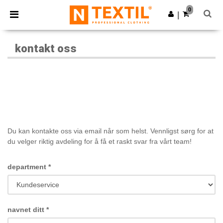
×
Ntextil-app
0
Last ned app
|
Bedre priser i appen!
kontakt oss
Du kan kontakte oss via email når som helst. Vennligst sørg for at
du velger riktig avdeling for å få et raskt svar fra vårt team!
department
*
navnet ditt
*