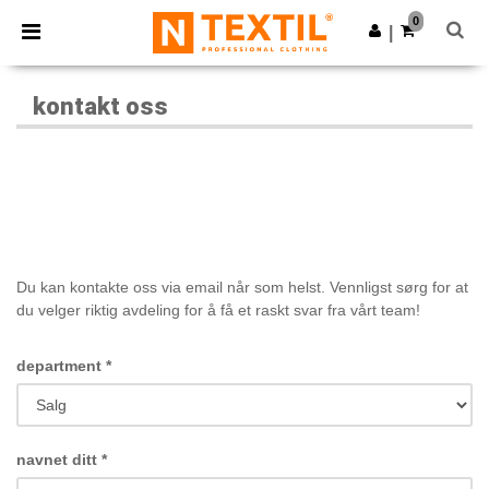
×
Ntextil-app
0
Last ned app
|
Bedre priser i appen!
kontakt oss
Du kan kontakte oss via email når som helst. Vennligst sørg for at
du velger riktig avdeling for å få et raskt svar fra vårt team!
department
*
navnet ditt
*