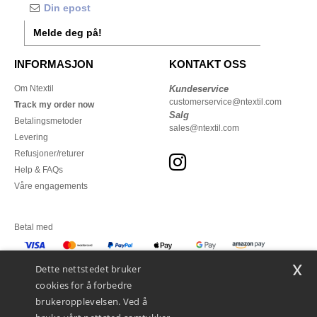
Melde deg på!
INFORMASJON
KONTAKT OSS
Om Ntextil
Kundeservice
customerservice@ntextil.com
Track my order now
Salg
Betalingsmetoder
sales@ntextil.com
Levering
Refusjoner/returer
Help & FAQs
Våre engagements
Betal med
x
Vi sender med
Dette nettstedet bruker
cookies for å forbedre
brukeropplevelsen. Ved å