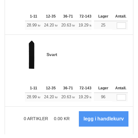
1-11
12-35
36-71
72-143
144-287
Lager
288 +
Antall.
Me
+
28.99
24.20
20.63
19.29
18.40
25
18.17
kr
kr
kr
kr
kr
kr
Svart
1-11
12-35
36-71
72-143
144-287
Lager
288 +
Antall.
Me
+
28.99
24.20
20.63
19.29
18.40
96
18.17
kr
kr
kr
kr
kr
kr
0
ARTIKLER
0.00
KR