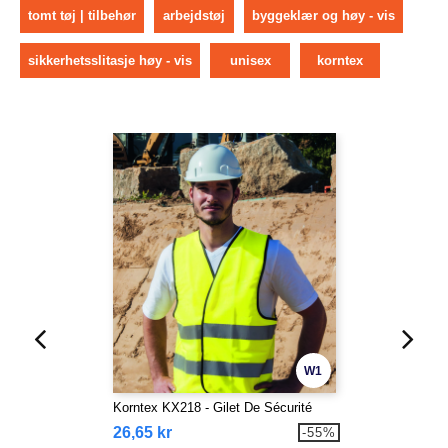
tomt tøj | tilbehør
arbejdstøj
byggeklær og høy - vis
sikkerhetsslitasje høy - vis
unisex
korntex
W1
Korntex KX218 - Gilet De Sécurité
26,65 kr
-55%