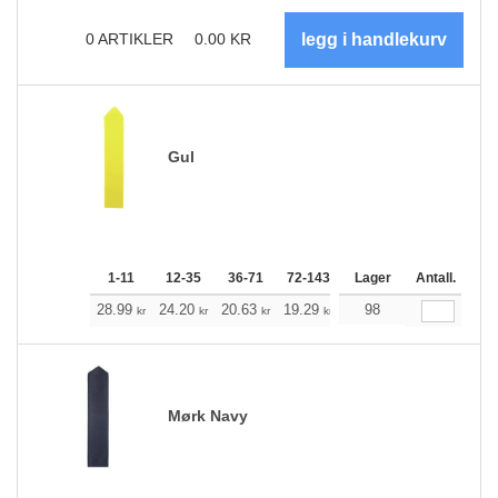
0
ARTIKLER
0.00
KR
Gul
1-11
12-35
36-71
72-143
144-287
Lager
288 +
Antall.
Me
+
28.99
24.20
20.63
19.29
18.40
98
18.17
kr
kr
kr
kr
kr
kr
Mørk Navy