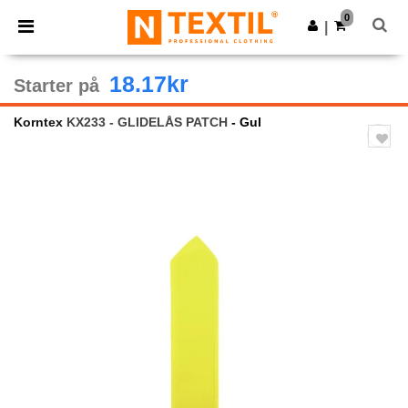
×
Ntextil-app
0
Last ned app
|
Bedre priser i appen!
18.17kr
Starter på
Korntex
KX233 - GLIDELÅS PATCH
- Gul
Previous
Next