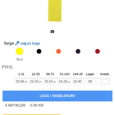
farge
velg en farge
Gul
PRIS
1-11
12-35
36-71
72-143
144-287
Lager
288 +
Antall.
Mer
+
28.99
24.20
20.63
19.29
18.40
18.17
98
kr
kr
kr
kr
kr
kr
0
ARTIKLER
0.00
KR