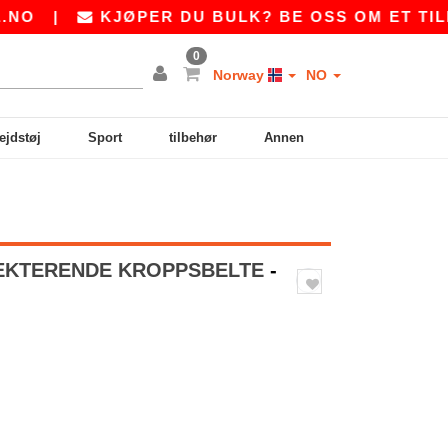
|
KJØPER DU BULK? BE OSS OM ET TILBUD
0
Norway
NO
ejdstøj
Sport
tilbehør
Annen
LEKTERENDE KROPPSBELTE
-