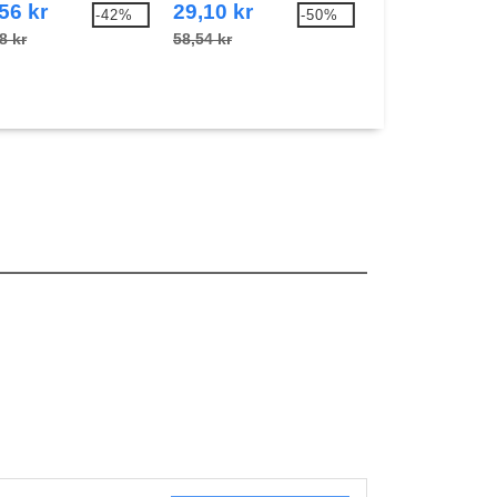
Apron
Apron
56 kr
29,10 kr
60,77 kr
-42%
-50%
8 kr
58,54 kr
127,89 kr