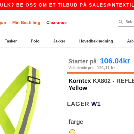
 BE OSS OM ET TILBUD PÅ
SALES@NTEXTIL.NO
jon
Min Bestilling
Clearance
Tasker
Polo
Jakker
Hovedbeklædning
Arb
106.04kr
Starter på
191,11 kr
Veiledende pris
Korntex
KX802 - REF
Yellow
LAGER
W1
farge