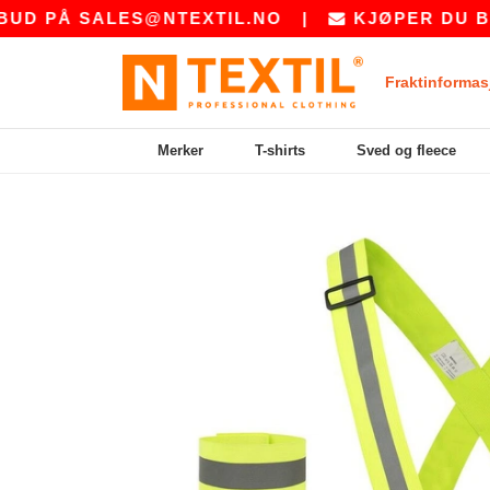
 PÅ
SALES@NTEXTIL.NO
|
KJØPER DU BULK?
Fraktinformas
Merker
T-shirts
Sved og fleece
Previous
Next