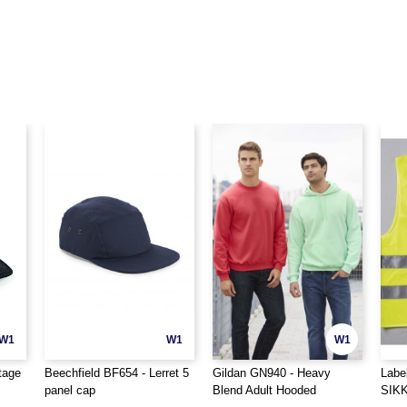
W1
W1
W1
tage
Beechfield BF654 - Lerret 5
Gildan GN940 - Heavy
Labe
panel cap
Blend Adult Hooded
SIK