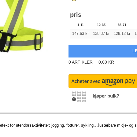
pris
1-11
12-35
36-71
147.63
kr
138.37
kr
129.12
kr
1
0
ARTIKLER
0.00
KR
kjøper bulk?
ekt for utendørsaktiviteter: jogging, fotturer, sykling.. Justerbare midje- og 