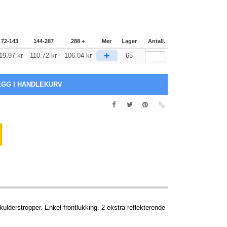
72-143
144-287
288 +
Mer
Lager
Antall.
+
19.97
kr
110.72
kr
106.04
kr
65
skulderstropper. Enkel frontlukking. 2 ekstra reflekterende