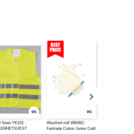
W1
W1
l Serie YK102 -
Westford mill WM362 -
Westford mill WM3
KERHETSVEST
Fairtrade Cotton Junior Craft
Fairtrade Cotton A