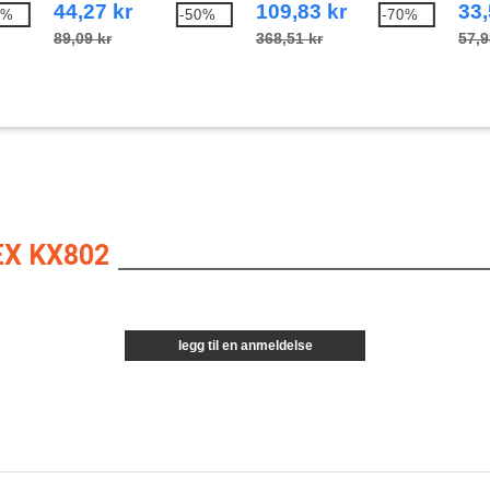
Sweatshirt
44,27 kr
109,83 kr
33,
2%
-50%
-70%
89,09 kr
368,51 kr
57,9
X KX802
legg til en anmeldelse