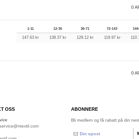
0
A
1-11
12-35
36-71
72-143
144
147.63
kr
138.37
kr
129.12
kr
119.97
kr
110
0
A
T OSS
ABONNERE
vice
Bli medlem og få rabatt på din neste
service@ntextil.com
xtil.com