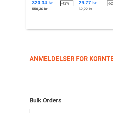
320,34 kr
29,77 kr
-42%
-5
550,36 kr
62,22 kr
ANMELDELSER FOR KORNTE
Bulk Orders