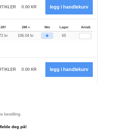
RTIKLER
0.00
KR
-287
288 +
Mer
Lager
Antall.
+
.72
kr
106.04
kr
65
RTIKLER
0.00
KR
 bestilling.
Melde deg på!