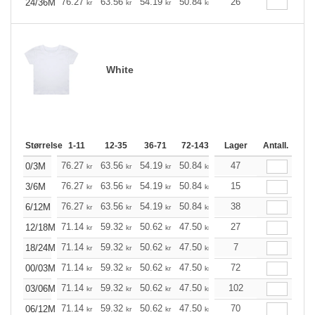
+
76.27
63.56
54.19
50.84
48.28
26
47.83
24/36M
kr
kr
kr
kr
kr
kr
White
Størrelse
1-11
12-35
36-71
72-143
144-287
Lager
288 +
Antall.
Me
+
76.27
63.56
54.19
50.84
48.28
47
47.83
0/3M
kr
kr
kr
kr
kr
kr
+
76.27
63.56
54.19
50.84
48.28
15
47.83
3/6M
kr
kr
kr
kr
kr
kr
+
76.27
63.56
54.19
50.84
48.28
38
47.83
6/12M
kr
kr
kr
kr
kr
kr
+
71.14
59.32
50.62
47.50
45.05
27
44.71
12/18M
kr
kr
kr
kr
kr
kr
+
71.14
59.32
50.62
47.50
45.05
7
44.71
18/24M
kr
kr
kr
kr
kr
kr
+
71.14
59.32
50.62
47.50
45.05
72
44.71
00/03M
kr
kr
kr
kr
kr
kr
+
71.14
59.32
50.62
47.50
45.05
102
44.71
03/06M
kr
kr
kr
kr
kr
kr
+
71.14
59.32
50.62
47.50
45.05
70
44.71
06/12M
kr
kr
kr
kr
kr
kr