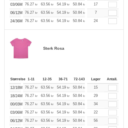
+
76.27
63.56
54.19
50.84
48.28
17
47.83
03/06M
kr
kr
kr
kr
kr
kr
+
76.27
63.56
54.19
50.84
48.28
7
47.83
06/12M
kr
kr
kr
kr
kr
kr
+
76.27
63.56
54.19
50.84
48.28
24
47.83
24/36M
kr
kr
kr
kr
kr
kr
Sterk Rosa
Størrelse
1-11
12-35
36-71
72-143
144-287
Lager
288 +
Antall.
Me
+
76.27
63.56
54.19
50.84
48.28
15
47.83
12/18M
kr
kr
kr
kr
kr
kr
+
76.27
63.56
54.19
50.84
48.28
29
47.83
18/24M
kr
kr
kr
kr
kr
kr
+
76.27
63.56
54.19
50.84
48.28
34
47.83
00/03M
kr
kr
kr
kr
kr
kr
+
76.27
63.56
54.19
50.84
48.28
22
47.83
03/06M
kr
kr
kr
kr
kr
kr
+
76.27
63.56
54.19
50.84
48.28
56
47.83
06/12M
kr
kr
kr
kr
kr
kr