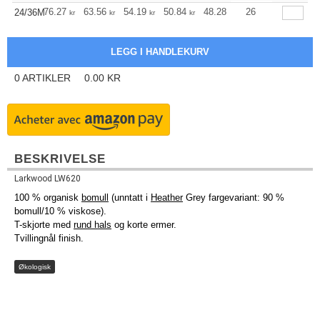
+
76.27
63.56
54.19
50.84
48.28
47.83
26
24/36M
kr
kr
kr
kr
kr
kr
0
ARTIKLER
0.00
KR
BESKRIVELSE
Larkwood LW620
100 % organisk
bomull
(unntatt i
Heather
Grey fargevariant: 90 %
bomull/10 % viskose).
T-skjorte med
rund hals
og korte ermer.
Tvillingnål finish.
Økologisk