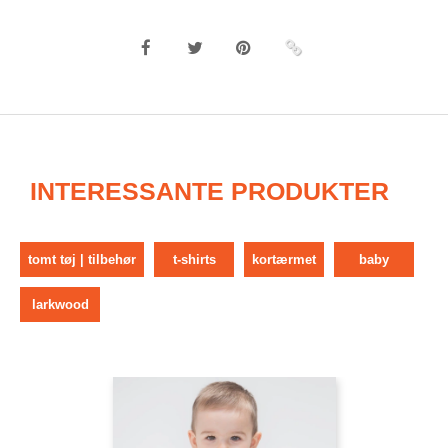
INTERESSANTE PRODUKTER
tomt tøj | tilbehør
t-shirts
kortærmet
baby
larkwood