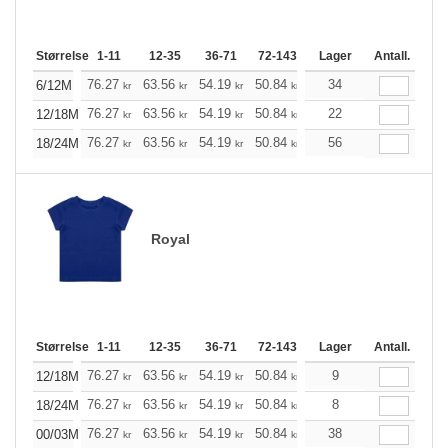
Størrelse
1-11
12-35
36-71
72-143
144-287
Lager
288 +
Antall.
Me
+
76.27
63.56
54.19
50.84
48.28
34
47.83
6/12M
kr
kr
kr
kr
kr
kr
+
76.27
63.56
54.19
50.84
48.28
22
47.83
12/18M
kr
kr
kr
kr
kr
kr
+
76.27
63.56
54.19
50.84
48.28
56
47.83
18/24M
kr
kr
kr
kr
kr
kr
Royal
Størrelse
1-11
12-35
36-71
72-143
144-287
Lager
288 +
Antall.
Me
+
76.27
63.56
54.19
50.84
48.28
9
47.83
12/18M
kr
kr
kr
kr
kr
kr
+
76.27
63.56
54.19
50.84
48.28
8
47.83
18/24M
kr
kr
kr
kr
kr
kr
+
76.27
63.56
54.19
50.84
48.28
38
47.83
00/03M
kr
kr
kr
kr
kr
kr