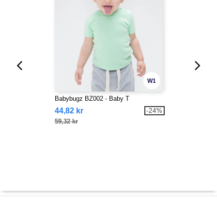
W1
Babybugz BZ002 - Baby T
44,82 kr
-24%
59,32 kr