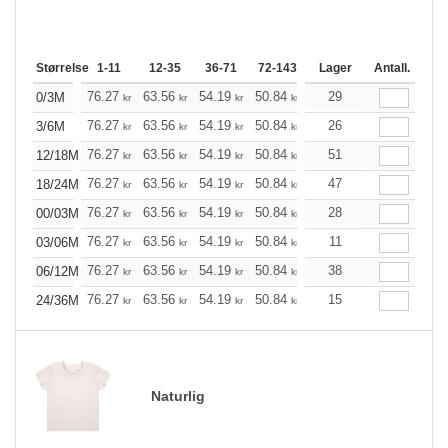
Størrelse
1-11
12-35
36-71
72-143
144-287
Lager
288 +
Antall.
Me
+
76.27
63.56
54.19
50.84
48.28
29
47.83
0/3M
kr
kr
kr
kr
kr
kr
+
76.27
63.56
54.19
50.84
48.28
26
47.83
3/6M
kr
kr
kr
kr
kr
kr
+
76.27
63.56
54.19
50.84
48.28
51
47.83
12/18M
kr
kr
kr
kr
kr
kr
+
76.27
63.56
54.19
50.84
48.28
47
47.83
18/24M
kr
kr
kr
kr
kr
kr
+
76.27
63.56
54.19
50.84
48.28
28
47.83
00/03M
kr
kr
kr
kr
kr
kr
+
76.27
63.56
54.19
50.84
48.28
11
47.83
03/06M
kr
kr
kr
kr
kr
kr
+
76.27
63.56
54.19
50.84
48.28
38
47.83
06/12M
kr
kr
kr
kr
kr
kr
+
76.27
63.56
54.19
50.84
48.28
15
47.83
24/36M
kr
kr
kr
kr
kr
kr
Naturlig