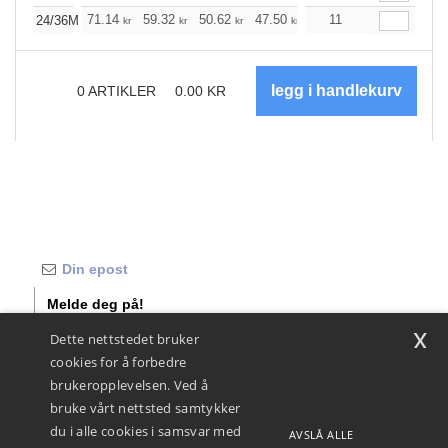
+
71.14
59.32
50.62
47.50
45.05
11
44.71
24/36M
kr
kr
kr
kr
kr
kr
0
ARTIKLER
0.00
KR
Melde deg på!
x
Dette nettstedet bruker
INFORMASJON
KONTAKT OSS
cookies for å forbedre
brukeropplevelsen. Ved å
Om Ntextil
Kundeservice
customerservice@ntextil.com
bruke vårt nettsted samtykker
Track my order now
Salg
du i alle cookies i samsvar med
Betalingsmetoder
AVSLÅ ALLE
sales@ntextil.com