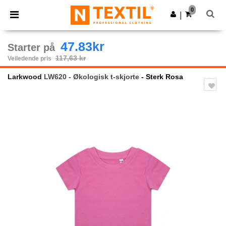
×
Ntextil-app
0
Last ned app
|
Bedre priser i appen!
47.83kr
Starter på
117,63 kr
Veiledende pris
Larkwood
LW620 - Økologisk t-skjorte
- Sterk Rosa
Previous
Next