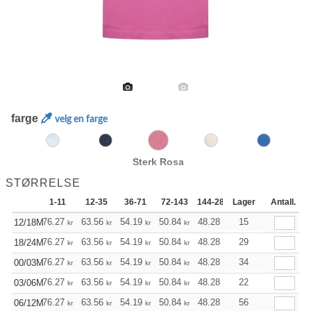
farge
velg en farge
Sterk Rosa
STØRRELSE
1-11
12-35
36-71
72-143
144-287
Lager
288 +
Antall.
Mer
+
76.27
63.56
54.19
50.84
48.28
47.83
15
12/18M
kr
kr
kr
kr
kr
kr
+
76.27
63.56
54.19
50.84
48.28
47.83
29
18/24M
kr
kr
kr
kr
kr
kr
+
76.27
63.56
54.19
50.84
48.28
47.83
34
00/03M
kr
kr
kr
kr
kr
kr
+
76.27
63.56
54.19
50.84
48.28
47.83
22
03/06M
kr
kr
kr
kr
kr
kr
+
76.27
63.56
54.19
50.84
48.28
47.83
56
06/12M
kr
kr
kr
kr
kr
kr