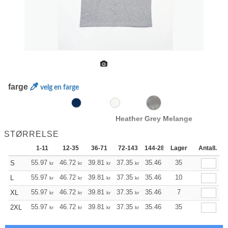
farge
velg en farge
Heather Grey Melange
STØRRELSE
1-11
12-35
36-71
72-143
144-287
Lager
288 +
Antall.
Mer
+
55.97
46.72
39.81
37.35
35.46
35.12
35
S
kr
kr
kr
kr
kr
kr
+
55.97
46.72
39.81
37.35
35.46
35.12
10
L
kr
kr
kr
kr
kr
kr
+
55.97
46.72
39.81
37.35
35.46
35.12
7
XL
kr
kr
kr
kr
kr
kr
+
55.97
46.72
39.81
37.35
35.46
35.12
35
2XL
kr
kr
kr
kr
kr
kr