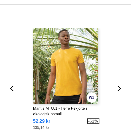
W1
Mantis MT001 - Herre t-skjorte i
økologisk bomull
52,29 kr
-61%
135,14 kr