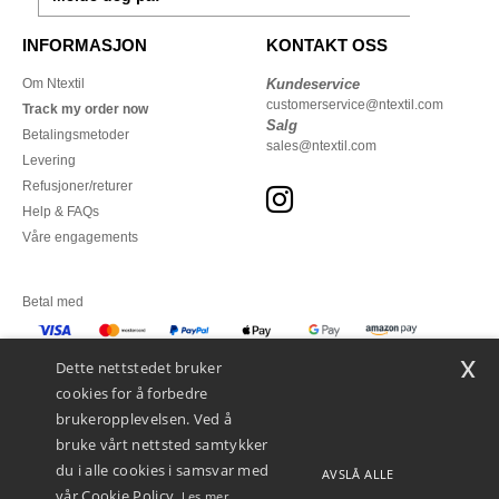
INFORMASJON
KONTAKT OSS
Om Ntextil
Kundeservice
customerservice@ntextil.com
Track my order now
Salg
Betalingsmetoder
sales@ntextil.com
Levering
Refusjoner/returer
Help & FAQs
Våre engagements
Betal med
x
Vi sender med
Dette nettstedet bruker
cookies for å forbedre
brukeropplevelsen. Ved å
bruke vårt nettsted samtykker
du i alle cookies i samsvar med
AVSLÅ ALLE
vår Cookie Policy.
Les mer