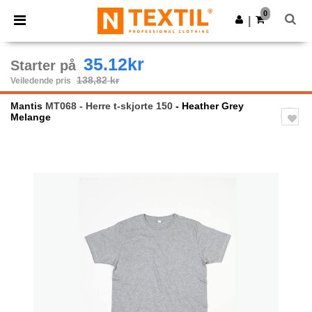
×
Ntextil-app
0
Last ned app
|
Bedre priser i appen!
35.12kr
Starter på
138,82 kr
Veiledende pris
Mantis
MT068 - Herre t-skjorte 150
- Heather Grey
Melange
Previous
Next