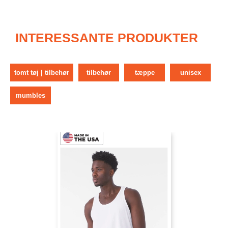
INTERESSANTE PRODUKTER
tomt tøj | tilbehør
tilbehør
tæppe
unisex
mumbles