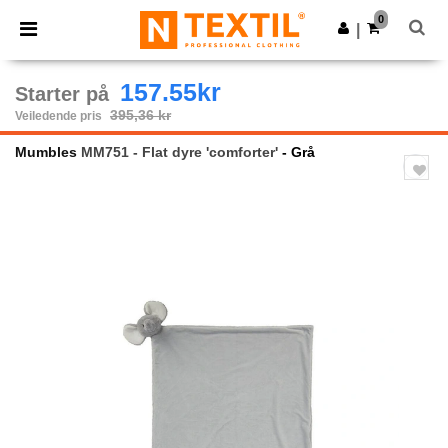
×
Ntextil-app
0
Last ned app
|
Bedre priser i appen!
157.55kr
Starter på
395,36 kr
Veiledende pris
Mumbles
MM751 - Flat dyre 'comforter'
- Grå
Previous
Next