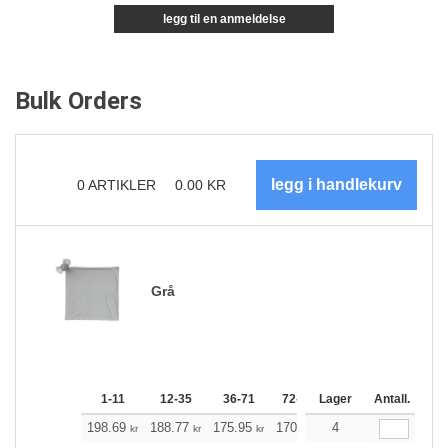
legg til en anmeldelse
Bulk Orders
0
ARTIKLER
0.00
KR
Grå
1-11
12-35
36-71
72-143
Lager
144-287
Antall.
288 +
198.69
188.77
175.95
170.26
4
161.79
157.55
kr
kr
kr
kr
kr