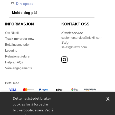
Melde deg på!
INFORMASJON
KONTAKT OSS
Om Ntextil
Kundeservice
customerservice@ntextil.com
Track my order now
Salg
Betalingsmetoder
sales@ntextil.com
Levering
Refusjoner/returer
Help & FAQs
Våre engagements
Betal med
x
Vi sender med
Dette nettstedet bruker
cookies for å forbedre
brukeropplevelsen. Ved å