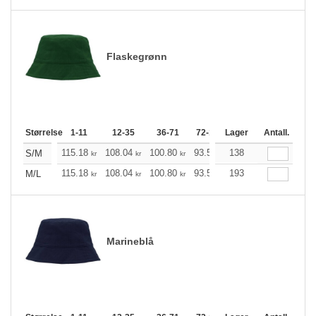
Flaskegrønn
Størrelse
1-11
12-35
36-71
72-143
Lager
144-287
Antall.
288 +
115.18
108.04
100.80
93.55
138
86.41
82.84
S/M
kr
kr
kr
kr
kr
kr
115.18
108.04
100.80
93.55
193
86.41
82.84
M/L
kr
kr
kr
kr
kr
kr
Marineblå