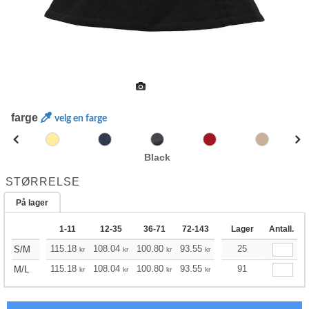
farge
velg en farge
Black
STØRRELSE
På lager
1-11
12-35
36-71
72-143
144-287
Lager
288 +
Antall.
Me
115.18
108.04
100.80
93.55
86.41
25
82.84
S/M
kr
kr
kr
kr
kr
kr
115.18
108.04
100.80
93.55
86.41
91
82.84
M/L
kr
kr
kr
kr
kr
kr