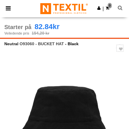
×
Ntextil-app
0
Last ned app
|
Bedre priser i appen!
82.84kr
Starter på
154,20 kr
Veiledende pris
Neutral
O93060 - BUCKET HAT
- Black
Previous
Next