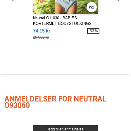
W1
Neutral O11030 - BABIES
KORTERMET BODYSTOCKINGS
74,15 kr
-53%
157,66 kr
ANMELDELSER FOR NEUTRAL
O93060
legg til en anmeldelse