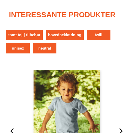
INTERESSANTE PRODUKTER
tomt tøj | tilbehør
hovedbeklædning
twill
unisex
neutral