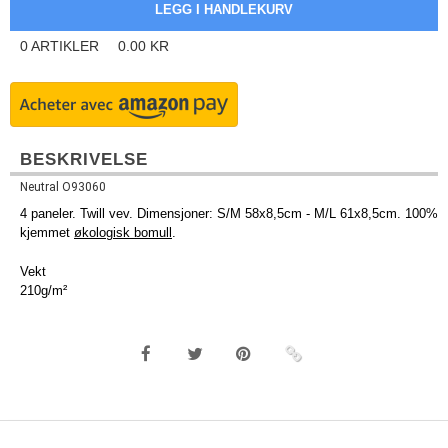
0
ARTIKLER
0.00
KR
BESKRIVELSE
Neutral O93060
4 paneler. Twill vev. Dimensjoner: S/M 58x8,5cm - M/L 61x8,5cm. 100%
kjemmet
økologisk bomull
.
Vekt
210g/m²