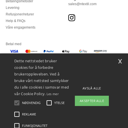
Betalingsmetoder
sales@ntextil.com
Levering
Refusjoner/returer
Help & FAQs
Våre engagements
Betal med
x
Vi sender med
Dette nettstedet bruker
cookies for å forbedre
brukeropplevelsen. Ved å
bruke vårt nettsted samtykker
du i alle cookies i samsvar med
AVSLÅ ALLE
vår Cookie Policy.
Les mer
AKSEPTER ALLE
NØDVENDIG
YTELSE
👋
Hei
Hvis du har spørsmål eller
REKLAME
Juridiske merknader
-
personvernerklæring
-
Vilkår og betingelser
-
Generelle
bekymringer, kan du kontakte oss
kontraktsbetingelser
-
Retningslinjer for informasjonskapsler
-
Site Map
Copyright
når som helst. Chatboten vår er her
2026 ntextil.no - Alle rettigheter forbeholdt
FUNKSJONALITET
for å hjelpe.