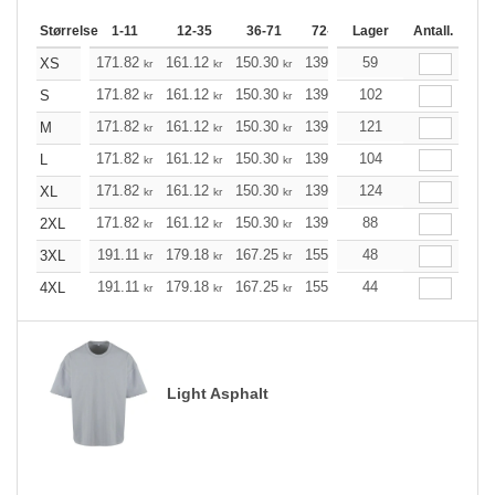
Størrelse
1-11
12-35
36-71
72-143
Lager
144-287
Antall.
288 +
171.82
161.12
150.30
139.60
59
128.89
123.54
XS
kr
kr
kr
kr
kr
171.82
161.12
150.30
139.60
102
128.89
123.54
S
kr
kr
kr
kr
kr
171.82
161.12
150.30
139.60
121
128.89
123.54
M
kr
kr
kr
kr
kr
171.82
161.12
150.30
139.60
104
128.89
123.54
L
kr
kr
kr
kr
kr
171.82
161.12
150.30
139.60
124
128.89
123.54
XL
kr
kr
kr
kr
kr
171.82
161.12
150.30
139.60
88
128.89
123.54
2XL
kr
kr
kr
kr
kr
191.11
179.18
167.25
155.32
48
143.39
137.37
3XL
kr
kr
kr
kr
kr
191.11
179.18
167.25
155.32
44
143.39
137.37
4XL
kr
kr
kr
kr
kr
Light Asphalt