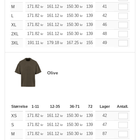
171.82
161.12
150.30
139.60
41
128.89
123.54
M
kr
kr
kr
kr
kr
171.82
161.12
150.30
139.60
42
128.89
123.54
L
kr
kr
kr
kr
kr
171.82
161.12
150.30
139.60
46
128.89
123.54
XL
kr
kr
kr
kr
kr
171.82
161.12
150.30
139.60
48
128.89
123.54
2XL
kr
kr
kr
kr
kr
191.11
179.18
167.25
155.32
49
143.39
137.37
3XL
kr
kr
kr
kr
kr
Olive
Størrelse
1-11
12-35
36-71
72-143
Lager
144-287
Antall.
288 +
171.82
161.12
150.30
139.60
42
128.89
123.54
XS
kr
kr
kr
kr
kr
171.82
161.12
150.30
139.60
47
128.89
123.54
S
kr
kr
kr
kr
kr
171.82
161.12
150.30
139.60
87
128.89
123.54
M
kr
kr
kr
kr
kr