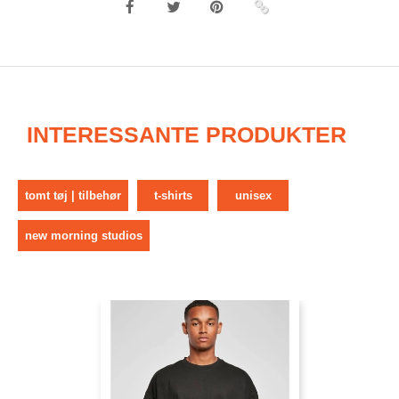
INTERESSANTE PRODUKTER
tomt tøj | tilbehør
t-shirts
unisex
new morning studios