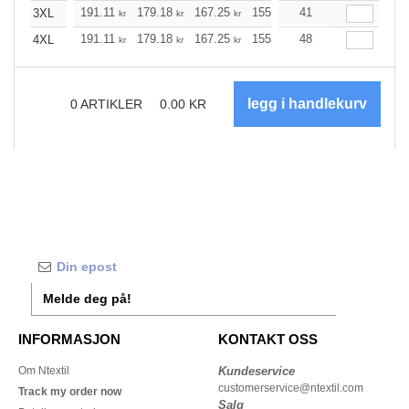
191.11
179.18
167.25
155.32
41
143.39
137.37
3XL
kr
kr
kr
kr
kr
191.11
179.18
167.25
155.32
48
143.39
137.37
4XL
kr
kr
kr
kr
kr
0
ARTIKLER
0.00
KR
Melde deg på!
INFORMASJON
KONTAKT OSS
Om Ntextil
Kundeservice
customerservice@ntextil.com
Track my order now
Salg