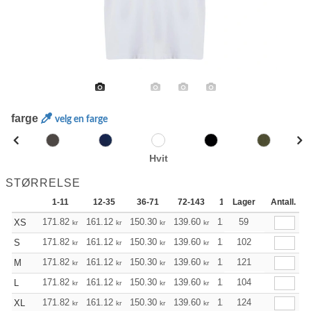
farge
velg en farge
Hvit
STØRRELSE
1-11
12-35
36-71
72-143
144-287
Lager
288 +
Antall.
171.82
161.12
150.30
139.60
128.89
59
123.54
XS
kr
kr
kr
kr
kr
kr
171.82
161.12
150.30
139.60
128.89
102
123.54
S
kr
kr
kr
kr
kr
kr
171.82
161.12
150.30
139.60
128.89
121
123.54
M
kr
kr
kr
kr
kr
kr
171.82
161.12
150.30
139.60
128.89
104
123.54
L
kr
kr
kr
kr
kr
kr
171.82
161.12
150.30
139.60
128.89
124
123.54
XL
kr
kr
kr
kr
kr
kr