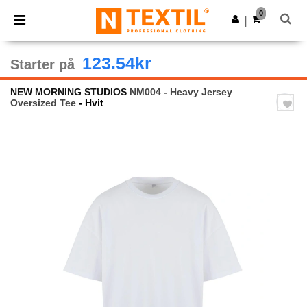
×
Ntextil-app
0
Last ned app
|
Bedre priser i appen!
123.54kr
Starter på
NEW MORNING STUDIOS
NM004 - Heavy Jersey
Oversized Tee
- Hvit
Previous
Next