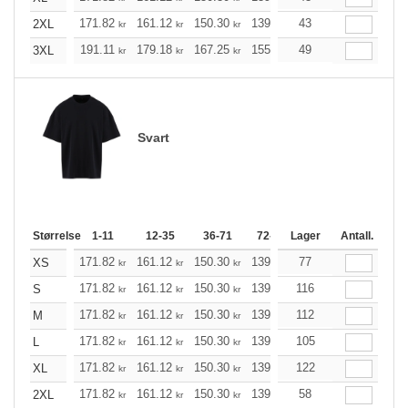
171.82
161.12
150.30
139.60
43
128.89
123.54
2XL
kr
kr
kr
kr
kr
191.11
179.18
167.25
155.32
49
143.39
137.37
3XL
kr
kr
kr
kr
kr
Svart
Størrelse
1-11
12-35
36-71
72-143
Lager
144-287
Antall.
288 +
171.82
161.12
150.30
139.60
77
128.89
123.54
XS
kr
kr
kr
kr
kr
171.82
161.12
150.30
139.60
116
128.89
123.54
S
kr
kr
kr
kr
kr
171.82
161.12
150.30
139.60
112
128.89
123.54
M
kr
kr
kr
kr
kr
171.82
161.12
150.30
139.60
105
128.89
123.54
L
kr
kr
kr
kr
kr
171.82
161.12
150.30
139.60
122
128.89
123.54
XL
kr
kr
kr
kr
kr
171.82
161.12
150.30
139.60
58
128.89
123.54
2XL
kr
kr
kr
kr
kr