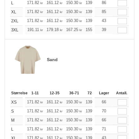
171.82
161.12
150.30
139.60
86
128.89
123.54
L
kr
kr
kr
kr
kr
171.82
161.12
150.30
139.60
85
128.89
123.54
XL
kr
kr
kr
kr
kr
171.82
161.12
150.30
139.60
43
128.89
123.54
2XL
kr
kr
kr
kr
kr
191.11
179.18
167.25
155.32
39
143.39
137.37
3XL
kr
kr
kr
kr
kr
Sand
Størrelse
1-11
12-35
36-71
72-143
Lager
144-287
Antall.
288 +
171.82
161.12
150.30
139.60
66
128.89
123.54
XS
kr
kr
kr
kr
kr
171.82
161.12
150.30
139.60
70
128.89
123.54
S
kr
kr
kr
kr
kr
171.82
161.12
150.30
139.60
66
128.89
123.54
M
kr
kr
kr
kr
kr
171.82
161.12
150.30
139.60
71
128.89
123.54
L
kr
kr
kr
kr
kr
171.82
161.12
150.30
139.60
43
128.89
123.54
XL
kr
kr
kr
kr
kr