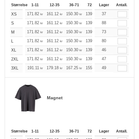
Størrelse
1-11
12-35
36-71
72-143
Lager
144-287
Antall.
288 +
171.82
161.12
150.30
139.60
37
128.89
123.54
XS
kr
kr
kr
kr
kr
171.82
161.12
150.30
139.60
88
128.89
123.54
S
kr
kr
kr
kr
kr
171.82
161.12
150.30
139.60
73
128.89
123.54
M
kr
kr
kr
kr
kr
171.82
161.12
150.30
139.60
80
128.89
123.54
L
kr
kr
kr
kr
kr
171.82
161.12
150.30
139.60
46
128.89
123.54
XL
kr
kr
kr
kr
kr
171.82
161.12
150.30
139.60
47
128.89
123.54
2XL
kr
kr
kr
kr
kr
191.11
179.18
167.25
155.32
49
143.39
137.37
3XL
kr
kr
kr
kr
kr
Magnet
Størrelse
1-11
12-35
36-71
72-143
Lager
144-287
Antall.
288 +