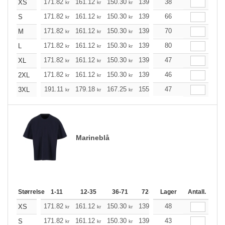
171.82
161.12
150.30
139.60
38
128.89
123.54
XS
kr
kr
kr
kr
kr
171.82
161.12
150.30
139.60
66
128.89
123.54
S
kr
kr
kr
kr
kr
171.82
161.12
150.30
139.60
70
128.89
123.54
M
kr
kr
kr
kr
kr
171.82
161.12
150.30
139.60
80
128.89
123.54
L
kr
kr
kr
kr
kr
171.82
161.12
150.30
139.60
47
128.89
123.54
XL
kr
kr
kr
kr
kr
171.82
161.12
150.30
139.60
46
128.89
123.54
2XL
kr
kr
kr
kr
kr
191.11
179.18
167.25
155.32
47
143.39
137.37
3XL
kr
kr
kr
kr
kr
Marineblå
Størrelse
1-11
12-35
36-71
72-143
Lager
144-287
Antall.
288 +
171.82
161.12
150.30
139.60
48
128.89
123.54
XS
kr
kr
kr
kr
kr
171.82
161.12
150.30
139.60
43
128.89
123.54
S
kr
kr
kr
kr
kr