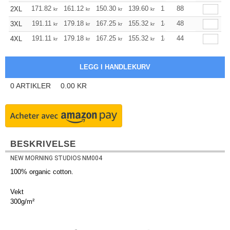
171.82
161.12
150.30
139.60
128.89
88
123.54
2XL
kr
kr
kr
kr
kr
kr
191.11
179.18
167.25
155.32
143.39
48
137.37
3XL
kr
kr
kr
kr
kr
kr
191.11
179.18
167.25
155.32
143.39
44
137.37
4XL
kr
kr
kr
kr
kr
kr
0
ARTIKLER
0.00
KR
BESKRIVELSE
NEW MORNING STUDIOS NM004
100% organic cotton.
Vekt
300g/m²