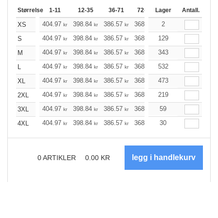
Størrelse
1-11
12-35
36-71
72-143
Lager
144-287
Antall.
288 +
404.97
398.84
386.57
368.17
2
349.78
340.52
XS
kr
kr
kr
kr
kr
404.97
398.84
386.57
368.17
129
349.78
340.52
S
kr
kr
kr
kr
kr
404.97
398.84
386.57
368.17
343
349.78
340.52
M
kr
kr
kr
kr
kr
404.97
398.84
386.57
368.17
532
349.78
340.52
L
kr
kr
kr
kr
kr
404.97
398.84
386.57
368.17
473
349.78
340.52
XL
kr
kr
kr
kr
kr
404.97
398.84
386.57
368.17
219
349.78
340.52
2XL
kr
kr
kr
kr
kr
404.97
398.84
386.57
368.17
59
349.78
340.52
3XL
kr
kr
kr
kr
kr
404.97
398.84
386.57
368.17
30
349.78
340.52
4XL
kr
kr
kr
kr
kr
0
ARTIKLER
0.00
KR