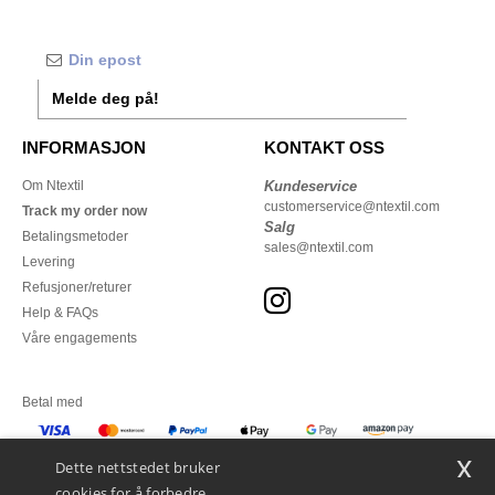
Melde deg på!
INFORMASJON
KONTAKT OSS
Om Ntextil
Kundeservice
customerservice@ntextil.com
Track my order now
Salg
Betalingsmetoder
sales@ntextil.com
Levering
Refusjoner/returer
Help & FAQs
Våre engagements
Betal med
x
Vi sender med
Dette nettstedet bruker
cookies for å forbedre