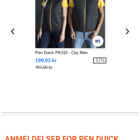
W1
Pen Duick PK310 - City Men
199,03 kr
-57%
457,60 kr
ANMELDELSER FOR PEN DUICK