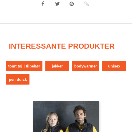
INTERESSANTE PRODUKTER
tomt tøj | tilbehør
jakker
bodywarmer
unisex
pen duick