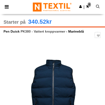
×
Ntextil-app
0
Last ned app
|
Bedre priser i appen!
340.52kr
Starter på
Pen Duick
PK380 - Vattert kroppvarmer
- Marineblå
Previous
Next