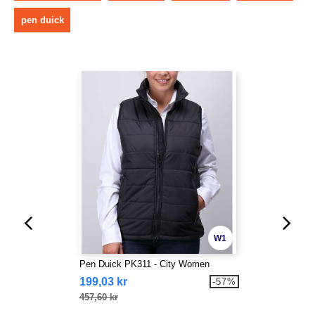
pen duick
W1
Pen Duick PK311 - City Women
199,03 kr
-57%
457,60 kr