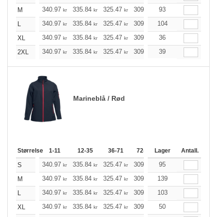
340.97
335.84
325.47
309.97
93
294.47
286.78
M
kr
kr
kr
kr
kr
340.97
335.84
325.47
309.97
104
294.47
286.78
L
kr
kr
kr
kr
kr
340.97
335.84
325.47
309.97
36
294.47
286.78
XL
kr
kr
kr
kr
kr
340.97
335.84
325.47
309.97
39
294.47
286.78
2XL
kr
kr
kr
kr
kr
Marineblå / Rød
Størrelse
1-11
12-35
36-71
72-143
Lager
144-287
Antall.
288 +
340.97
335.84
325.47
309.97
95
294.47
286.78
S
kr
kr
kr
kr
kr
340.97
335.84
325.47
309.97
139
294.47
286.78
M
kr
kr
kr
kr
kr
340.97
335.84
325.47
309.97
103
294.47
286.78
L
kr
kr
kr
kr
kr
340.97
335.84
325.47
309.97
50
294.47
286.78
XL
kr
kr
kr
kr
kr