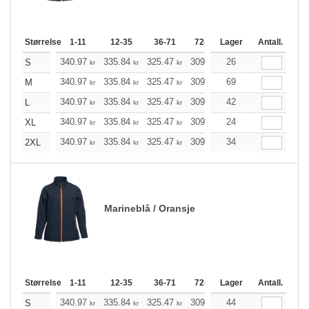
Størrelse
1-11
12-35
36-71
72-143
Lager
144-287
Antall.
288 +
340.97
335.84
325.47
309.97
26
294.47
286.78
S
kr
kr
kr
kr
kr
340.97
335.84
325.47
309.97
69
294.47
286.78
M
kr
kr
kr
kr
kr
340.97
335.84
325.47
309.97
42
294.47
286.78
L
kr
kr
kr
kr
kr
340.97
335.84
325.47
309.97
24
294.47
286.78
XL
kr
kr
kr
kr
kr
340.97
335.84
325.47
309.97
34
294.47
286.78
2XL
kr
kr
kr
kr
kr
Marineblå / Oransje
Størrelse
1-11
12-35
36-71
72-143
Lager
144-287
Antall.
288 +
340.97
335.84
325.47
309.97
44
294.47
286.78
S
kr
kr
kr
kr
kr