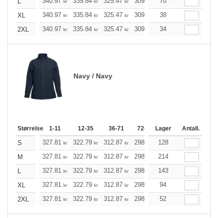
340.97
335.84
325.47
309.97
70
294.47
286.78
L
kr
kr
kr
kr
kr
340.97
335.84
325.47
309.97
38
294.47
286.78
XL
kr
kr
kr
kr
kr
340.97
335.84
325.47
309.97
34
294.47
286.78
2XL
kr
kr
kr
kr
kr
Navy / Navy
Størrelse
1-11
12-35
36-71
72-143
Lager
144-287
Antall.
288 +
327.81
322.79
312.87
298.04
128
283.10
275.63
S
kr
kr
kr
kr
kr
327.81
322.79
312.87
298.04
214
283.10
275.63
M
kr
kr
kr
kr
kr
327.81
322.79
312.87
298.04
143
283.10
275.63
L
kr
kr
kr
kr
kr
327.81
322.79
312.87
298.04
94
283.10
275.63
XL
kr
kr
kr
kr
kr
327.81
322.79
312.87
298.04
52
283.10
275.63
2XL
kr
kr
kr
kr
kr