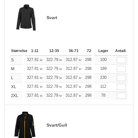
Svart
Størrelse
1-11
12-35
36-71
72-143
Lager
144-287
Antall.
288 +
327.81
322.79
312.87
298.04
100
283.10
275.63
S
kr
kr
kr
kr
kr
327.81
322.79
312.87
298.04
189
283.10
275.63
M
kr
kr
kr
kr
kr
327.81
322.79
312.87
298.04
230
283.10
275.63
L
kr
kr
kr
kr
kr
327.81
322.79
312.87
298.04
112
283.10
275.63
XL
kr
kr
kr
kr
kr
327.81
322.79
312.87
298.04
78
283.10
275.63
2XL
kr
kr
kr
kr
kr
Svart/Gull