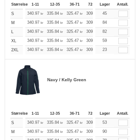
Størrelse
1-11
12-35
36-71
72-143
Lager
144-287
Antall.
288 +
340.97
335.84
325.47
309.97
45
294.47
286.78
S
kr
kr
kr
kr
kr
340.97
335.84
325.47
309.97
84
294.47
286.78
M
kr
kr
kr
kr
kr
340.97
335.84
325.47
309.97
82
294.47
286.78
L
kr
kr
kr
kr
kr
340.97
335.84
325.47
309.97
59
294.47
286.78
XL
kr
kr
kr
kr
kr
340.97
335.84
325.47
309.97
23
294.47
286.78
2XL
kr
kr
kr
kr
kr
Navy / Kelly Green
Størrelse
1-11
12-35
36-71
72-143
Lager
144-287
Antall.
288 +
340.97
335.84
325.47
309.97
53
294.47
286.78
S
kr
kr
kr
kr
kr
340.97
335.84
325.47
309.97
90
294.47
286.78
M
kr
kr
kr
kr
kr