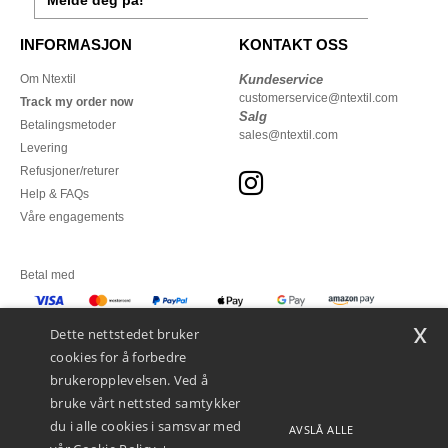
Melde deg på!
INFORMASJON
KONTAKT OSS
Om Ntextil
Kundeservice
customerservice@ntextil.com
Track my order now
Salg
Betalingsmetoder
sales@ntextil.com
Levering
Refusjoner/returer
Help & FAQs
Våre engagements
Betal med
x
Vi sender med
Dette nettstedet bruker
cookies for å forbedre
brukeropplevelsen. Ved å
bruke vårt nettsted samtykker
du i alle cookies i samsvar med
AVSLÅ ALLE