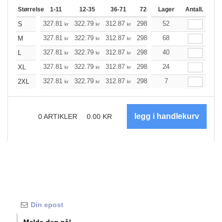
Størrelse
1-11
12-35
36-71
72-143
Lager
144-287
Antall.
288 +
327.81
322.79
312.87
298.04
52
283.10
275.63
S
kr
kr
kr
kr
kr
327.81
322.79
312.87
298.04
68
283.10
275.63
M
kr
kr
kr
kr
kr
327.81
322.79
312.87
298.04
40
283.10
275.63
L
kr
kr
kr
kr
kr
327.81
322.79
312.87
298.04
24
283.10
275.63
XL
kr
kr
kr
kr
kr
327.81
322.79
312.87
298.04
7
283.10
275.63
2XL
kr
kr
kr
kr
kr
0
ARTIKLER
0.00
KR