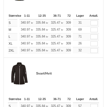
Størrelse
1-11
12-35
36-71
72-143
Lager
144-287
Antall.
288 +
340.97
335.84
325.47
309.97
31
294.47
286.78
S
kr
kr
kr
kr
kr
340.97
335.84
325.47
309.97
69
294.47
286.78
M
kr
kr
kr
kr
kr
340.97
335.84
325.47
309.97
71
294.47
286.78
L
kr
kr
kr
kr
kr
340.97
335.84
325.47
309.97
26
294.47
286.78
XL
kr
kr
kr
kr
kr
340.97
335.84
325.47
309.97
32
294.47
286.78
2XL
kr
kr
kr
kr
kr
Svart/Hvit
Størrelse
1-11
12-35
36-71
72-143
Lager
144-287
Antall.
288 +
340.97
335.84
325.47
309.97
57
294.47
286.78
S
kr
kr
kr
kr
kr