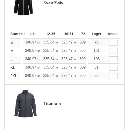
Svart/Sølv
Størrelse
1-11
12-35
36-71
72-143
Lager
144-287
Antall.
288 +
340.97
335.84
325.47
309.97
70
294.47
286.78
S
kr
kr
kr
kr
kr
340.97
335.84
325.47
309.97
181
294.47
286.78
M
kr
kr
kr
kr
kr
340.97
335.84
325.47
309.97
105
294.47
286.78
L
kr
kr
kr
kr
kr
340.97
335.84
325.47
309.97
61
294.47
286.78
XL
kr
kr
kr
kr
kr
340.97
335.84
325.47
309.97
53
294.47
286.78
2XL
kr
kr
kr
kr
kr
Titanium