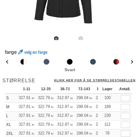
farge
velg en farge
Svart
STØRRELSE
KLIKK HER FOR Å SE STØRRELSESTABELLEN
1-11
12-35
36-71
72-143
144-287
Lager
288 +
Antall.
327.81
322.79
312.87
298.04
283.10
100
275.63
S
kr
kr
kr
kr
kr
kr
327.81
322.79
312.87
298.04
283.10
189
275.63
M
kr
kr
kr
kr
kr
kr
327.81
322.79
312.87
298.04
283.10
230
275.63
L
kr
kr
kr
kr
kr
kr
327.81
322.79
312.87
298.04
283.10
112
275.63
XL
kr
kr
kr
kr
kr
kr
327.81
322.79
312.87
298.04
283.10
78
275.63
2XL
kr
kr
kr
kr
kr
kr