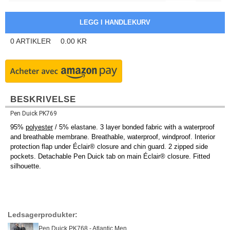
0
ARTIKLER
0.00
KR
BESKRIVELSE
Pen Duick PK769
95%
polyester
/ 5% elastane. 3 layer bonded fabric with a waterproof
and breathable membrane. Breathable, waterproof, windproof. Interior
protection flap under Éclair® closure and chin guard. 2 zipped side
pockets. Detachable Pen Duick tab on main Éclair® closure. Fitted
silhouette.
Ledsagerprodukter:
Pen Duick PK768 - Atlantic Men