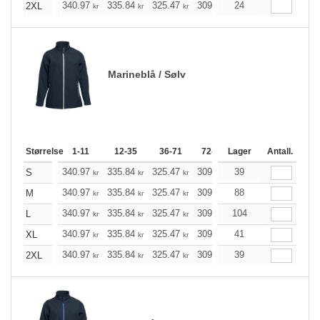
340.97
335.84
325.47
309.97
24
294.47
286.78
2XL
kr
kr
kr
kr
kr
Marineblå / Sølv
Størrelse
1-11
12-35
36-71
72-143
Lager
144-287
Antall.
288 +
340.97
335.84
325.47
309.97
39
294.47
286.78
S
kr
kr
kr
kr
kr
340.97
335.84
325.47
309.97
88
294.47
286.78
M
kr
kr
kr
kr
kr
340.97
335.84
325.47
309.97
104
294.47
286.78
L
kr
kr
kr
kr
kr
340.97
335.84
325.47
309.97
41
294.47
286.78
XL
kr
kr
kr
kr
kr
340.97
335.84
325.47
309.97
39
294.47
286.78
2XL
kr
kr
kr
kr
kr