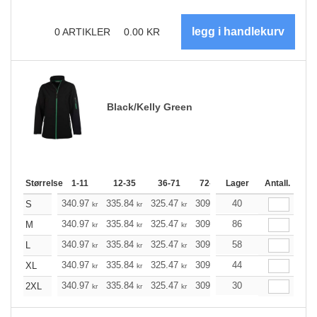
0
ARTIKLER
0.00
KR
Black/Kelly Green
Størrelse
1-11
12-35
36-71
72-143
Lager
144-287
Antall.
288 +
340.97
335.84
325.47
309.97
40
294.47
286.78
S
kr
kr
kr
kr
kr
340.97
335.84
325.47
309.97
86
294.47
286.78
M
kr
kr
kr
kr
kr
340.97
335.84
325.47
309.97
58
294.47
286.78
L
kr
kr
kr
kr
kr
340.97
335.84
325.47
309.97
44
294.47
286.78
XL
kr
kr
kr
kr
kr
340.97
335.84
325.47
309.97
30
294.47
286.78
2XL
kr
kr
kr
kr
kr