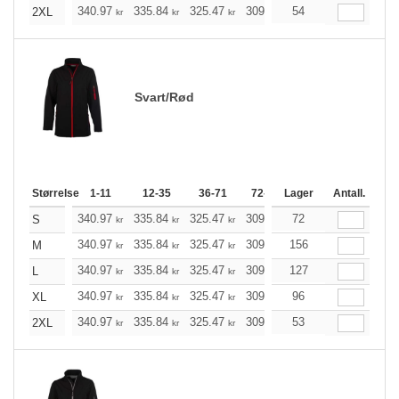
340.97
335.84
325.47
309.97
54
294.47
286.78
2XL
kr
kr
kr
kr
kr
Svart/Rød
Størrelse
1-11
12-35
36-71
72-143
Lager
144-287
Antall.
288 +
340.97
335.84
325.47
309.97
72
294.47
286.78
S
kr
kr
kr
kr
kr
340.97
335.84
325.47
309.97
156
294.47
286.78
M
kr
kr
kr
kr
kr
340.97
335.84
325.47
309.97
127
294.47
286.78
L
kr
kr
kr
kr
kr
340.97
335.84
325.47
309.97
96
294.47
286.78
XL
kr
kr
kr
kr
kr
340.97
335.84
325.47
309.97
53
294.47
286.78
2XL
kr
kr
kr
kr
kr