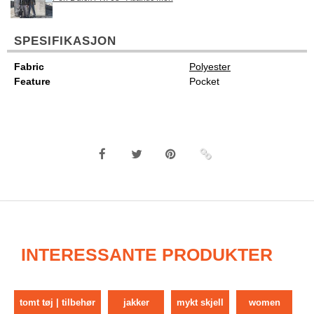
SPESIFIKASJON
Fabric
Polyester
Feature
Pocket
INTERESSANTE PRODUKTER
tomt tøj | tilbehør
jakker
mykt skjell
women