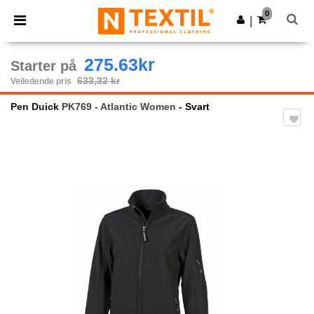
×
Ntextil-app
0
Last ned app
|
Bedre priser i appen!
275.63kr
Starter på
633,32 kr
Veiledende pris
Pen Duick
PK769 - Atlantic Women
- Svart
Previous
Next