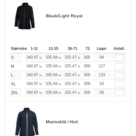
Black/Light Royal
Størrelse
1-11
12-35
36-71
72-143
Lager
144-287
Antall.
288 +
340.97
335.84
325.47
309.97
94
294.47
286.78
S
kr
kr
kr
kr
kr
340.97
335.84
325.47
309.97
127
294.47
286.78
M
kr
kr
kr
kr
kr
340.97
335.84
325.47
309.97
133
294.47
286.78
L
kr
kr
kr
kr
kr
340.97
335.84
325.47
309.97
53
294.47
286.78
XL
kr
kr
kr
kr
kr
340.97
335.84
325.47
309.97
59
294.47
286.78
2XL
kr
kr
kr
kr
kr
Marineblå / Hvit