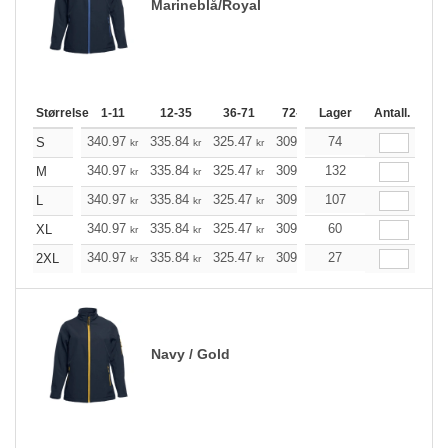
Marineblå/Royal
Størrelse
1-11
12-35
36-71
72-143
Lager
144-287
Antall.
288 +
340.97
335.84
325.47
309.97
74
294.47
286.78
S
kr
kr
kr
kr
kr
340.97
335.84
325.47
309.97
132
294.47
286.78
M
kr
kr
kr
kr
kr
340.97
335.84
325.47
309.97
107
294.47
286.78
L
kr
kr
kr
kr
kr
340.97
335.84
325.47
309.97
60
294.47
286.78
XL
kr
kr
kr
kr
kr
340.97
335.84
325.47
309.97
27
294.47
286.78
2XL
kr
kr
kr
kr
kr
Navy / Gold