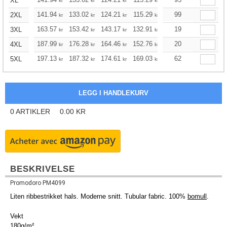
XL
kr
kr
kr
kr
kr
kr
141.94
133.02
124.21
115.29
106.48
99
102.02
2XL
kr
kr
kr
kr
kr
kr
163.57
153.42
143.17
132.91
122.76
19
117.63
3XL
kr
kr
kr
kr
kr
kr
187.99
176.28
164.46
152.76
141.05
20
135.14
4XL
kr
kr
kr
kr
kr
kr
197.13
187.32
174.61
169.03
160.56
62
156.32
5XL
kr
kr
kr
kr
kr
kr
0
ARTIKLER
0.00
KR
BESKRIVELSE
Promodoro PM4099
Liten ribbestrikket hals. Moderne snitt. Tubular fabric. 100%
bomull
.
Vekt
180g/m²