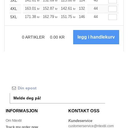
141.61
132.69
123.88
114.96
40
106.15
101.69
3XL
kr
kr
kr
kr
kr
163.01
152.87
142.61
132.46
44
122.32
117.19
4XL
kr
kr
kr
kr
kr
171.38
162.79
151.75
146.85
44
139.49
135.81
5XL
kr
kr
kr
kr
kr
0
ARTIKLER
0.00
KR
Melde deg på!
INFORMASJON
KONTAKT OSS
Om Ntextil
Kundeservice
customerservice@ntextil.com
Track my order now