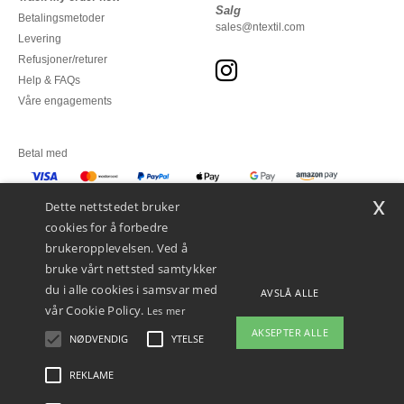
Salg
Betalingsmetoder
sales@ntextil.com
Levering
Refusjoner/returer
Help & FAQs
Våre engagements
Betal med
x
Vi sender med
Dette nettstedet bruker
cookies for å forbedre
brukeropplevelsen. Ved å
bruke vårt nettsted samtykker
du i alle cookies i samsvar med
AVSLÅ ALLE
vår Cookie Policy.
Les mer
AKSEPTER ALLE
NØDVENDIG
YTELSE
👋
Hei
Hvis du har spørsmål eller
REKLAME
Juridiske merknader
-
personvernerklæring
-
Vilkår og betingelser
-
Generelle
bekymringer, kan du kontakte oss
kontraktsbetingelser
-
Retningslinjer for informasjonskapsler
-
Site Map
Copyright
når som helst. Chatboten vår er her