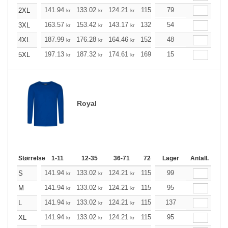
141.94
133.02
124.21
115.29
79
106.48
102.02
2XL
kr
kr
kr
kr
kr
163.57
153.42
143.17
132.91
54
122.76
117.63
3XL
kr
kr
kr
kr
kr
187.99
176.28
164.46
152.76
48
141.05
135.14
4XL
kr
kr
kr
kr
kr
197.13
187.32
174.61
169.03
15
160.56
156.32
5XL
kr
kr
kr
kr
kr
Royal
Størrelse
1-11
12-35
36-71
72-143
Lager
144-287
Antall.
288 +
141.94
133.02
124.21
115.29
99
106.48
102.02
S
kr
kr
kr
kr
kr
141.94
133.02
124.21
115.29
95
106.48
102.02
M
kr
kr
kr
kr
kr
141.94
133.02
124.21
115.29
137
106.48
102.02
L
kr
kr
kr
kr
kr
141.94
133.02
124.21
115.29
95
106.48
102.02
XL
kr
kr
kr
kr
kr