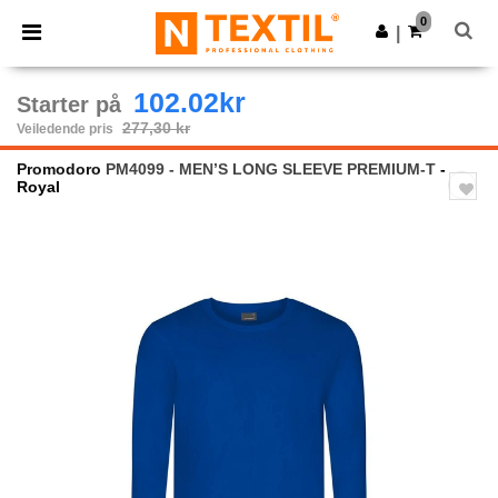
×
Ntextil-app
0
Last ned app
|
Bedre priser i appen!
102.02kr
Starter på
277,30 kr
Veiledende pris
Promodoro
PM4099 - MEN’S LONG SLEEVE PREMIUM-T
-
Royal
Previous
Next