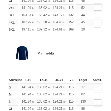
141.94
133.02
124.21
115.29
45
106.48
102.02
XL
kr
kr
kr
kr
kr
141.94
133.02
124.21
115.29
52
106.48
102.02
2XL
kr
kr
kr
kr
kr
163.57
153.42
143.17
132.91
44
122.76
117.63
3XL
kr
kr
kr
kr
kr
187.99
176.28
164.46
152.76
45
141.05
135.14
4XL
kr
kr
kr
kr
kr
197.13
187.32
174.61
169.03
20
160.56
156.32
5XL
kr
kr
kr
kr
kr
Marineblå
Størrelse
1-11
12-35
36-71
72-143
Lager
144-287
Antall.
288 +
141.94
133.02
124.21
115.29
17
106.48
102.02
S
kr
kr
kr
kr
kr
141.94
133.02
124.21
115.29
82
106.48
102.02
M
kr
kr
kr
kr
kr
141.94
133.02
124.21
115.29
130
106.48
102.02
L
kr
kr
kr
kr
kr
141.94
133.02
124.21
115.29
86
106.48
102.02
XL
kr
kr
kr
kr
kr