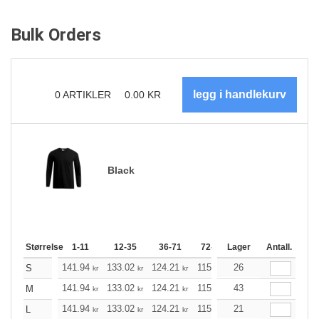
Bulk Orders
0
ARTIKLER
0.00
KR
Black
Størrelse
1-11
12-35
36-71
72-143
Lager
144-287
Antall.
288 +
141.94
133.02
124.21
115.29
26
106.48
102.02
S
kr
kr
kr
kr
kr
141.94
133.02
124.21
115.29
43
106.48
102.02
M
kr
kr
kr
kr
kr
141.94
133.02
124.21
115.29
21
106.48
102.02
L
kr
kr
kr
kr
kr