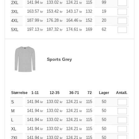
141.94
133.02
124.21
115.29
99
106.48
102.02
2XL
kr
kr
kr
kr
kr
163.57
153.42
143.17
132.91
19
122.76
117.63
3XL
kr
kr
kr
kr
kr
187.99
176.28
164.46
152.76
20
141.05
135.14
4XL
kr
kr
kr
kr
kr
197.13
187.32
174.61
169.03
62
160.56
156.32
5XL
kr
kr
kr
kr
kr
Sports Grey
Størrelse
1-11
12-35
36-71
72-143
Lager
144-287
Antall.
288 +
141.94
133.02
124.21
115.29
50
106.48
102.02
S
kr
kr
kr
kr
kr
141.94
133.02
124.21
115.29
50
106.48
102.02
M
kr
kr
kr
kr
kr
141.94
133.02
124.21
115.29
50
106.48
102.02
L
kr
kr
kr
kr
kr
141.94
133.02
124.21
115.29
50
106.48
102.02
XL
kr
kr
kr
kr
kr
141.94
133.02
124.21
115.29
50
106.48
102.02
2XL
kr
kr
kr
kr
kr