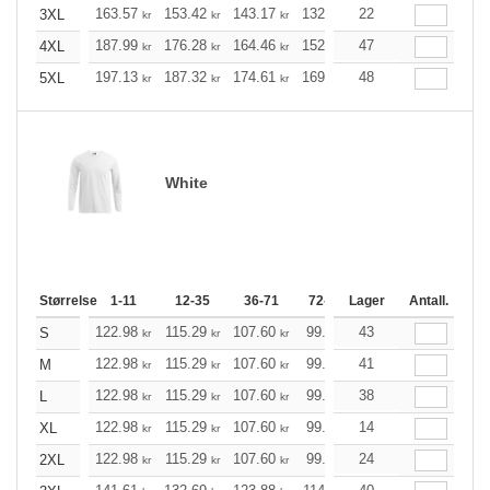
163.57
153.42
143.17
132.91
22
122.76
117.63
3XL
kr
kr
kr
kr
kr
187.99
176.28
164.46
152.76
47
141.05
135.14
4XL
kr
kr
kr
kr
kr
197.13
187.32
174.61
169.03
48
160.56
156.32
5XL
kr
kr
kr
kr
kr
White
Størrelse
1-11
12-35
36-71
72-143
Lager
144-287
Antall.
288 +
122.98
115.29
107.60
99.90
43
92.21
88.42
S
kr
kr
kr
kr
kr
k
122.98
115.29
107.60
99.90
41
92.21
88.42
M
kr
kr
kr
kr
kr
k
122.98
115.29
107.60
99.90
38
92.21
88.42
L
kr
kr
kr
kr
kr
k
122.98
115.29
107.60
99.90
14
92.21
88.42
XL
kr
kr
kr
kr
kr
k
122.98
115.29
107.60
99.90
24
92.21
88.42
2XL
kr
kr
kr
kr
kr
k