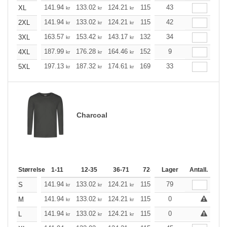
141.94
133.02
124.21
115.29
43
106.48
102.02
XL
kr
kr
kr
kr
kr
141.94
133.02
124.21
115.29
42
106.48
102.02
2XL
kr
kr
kr
kr
kr
163.57
153.42
143.17
132.91
34
122.76
117.63
3XL
kr
kr
kr
kr
kr
187.99
176.28
164.46
152.76
9
141.05
135.14
4XL
kr
kr
kr
kr
kr
197.13
187.32
174.61
169.03
33
160.56
156.32
5XL
kr
kr
kr
kr
kr
Charcoal
Størrelse
1-11
12-35
36-71
72-143
Lager
144-287
Antall.
288 +
141.94
133.02
124.21
115.29
79
106.48
102.02
S
kr
kr
kr
kr
kr
141.94
133.02
124.21
115.29
0
106.48
102.02
M
kr
kr
kr
kr
kr
141.94
133.02
124.21
115.29
0
106.48
102.02
L
kr
kr
kr
kr
kr