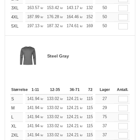
163.57
153.42
143.17
132.91
50
122.76
117.63
3XL
kr
kr
kr
kr
kr
187.99
176.28
164.46
152.76
50
141.05
135.14
4XL
kr
kr
kr
kr
kr
197.13
187.32
174.61
169.03
50
160.56
156.32
5XL
kr
kr
kr
kr
kr
Steel Gray
Størrelse
1-11
12-35
36-71
72-143
Lager
144-287
Antall.
288 +
141.94
133.02
124.21
115.29
27
106.48
102.02
S
kr
kr
kr
kr
kr
141.94
133.02
124.21
115.29
29
106.48
102.02
M
kr
kr
kr
kr
kr
141.94
133.02
124.21
115.29
75
106.48
102.02
L
kr
kr
kr
kr
kr
141.94
133.02
124.21
115.29
37
106.48
102.02
XL
kr
kr
kr
kr
kr
141.94
133.02
124.21
115.29
37
106.48
102.02
2XL
kr
kr
kr
kr
kr