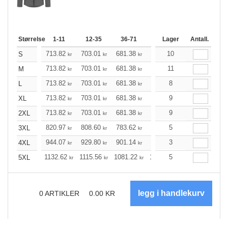
Størrelse
1-11
12-35
36-71
72-143
Lager
144-287
Antall.
2
713.82
703.01
681.38
648.93
10
616.48
60
S
kr
kr
kr
kr
kr
713.82
703.01
681.38
648.93
11
616.48
60
M
kr
kr
kr
kr
kr
713.82
703.01
681.38
648.93
8
616.48
60
L
kr
kr
kr
kr
kr
713.82
703.01
681.38
648.93
9
616.48
60
XL
kr
kr
kr
kr
kr
713.82
703.01
681.38
648.93
9
616.48
60
2XL
kr
kr
kr
kr
kr
820.97
808.60
783.62
746.38
5
709.03
69
3XL
kr
kr
kr
kr
kr
944.07
929.80
901.14
858.22
3
815.29
79
4XL
kr
kr
kr
kr
kr
1132.62
1115.56
1081.22
1029.70
5
978.19
95
5XL
kr
kr
kr
kr
kr
0
ARTIKLER
0.00
KR