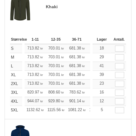
Khaki
Størrelse
1-11
12-35
36-71
72-143
Lager
144-287
Antall.
2
713.82
703.01
681.38
648.93
18
616.48
60
S
kr
kr
kr
kr
kr
713.82
703.01
681.38
648.93
29
616.48
60
M
kr
kr
kr
kr
kr
713.82
703.01
681.38
648.93
41
616.48
60
L
kr
kr
kr
kr
kr
713.82
703.01
681.38
648.93
39
616.48
60
XL
kr
kr
kr
kr
kr
713.82
703.01
681.38
648.93
23
616.48
60
2XL
kr
kr
kr
kr
kr
820.97
808.60
783.62
746.38
16
709.03
69
3XL
kr
kr
kr
kr
kr
944.07
929.80
901.14
858.22
12
815.29
79
4XL
kr
kr
kr
kr
kr
1132.62
1115.56
1081.22
1029.70
5
978.19
95
5XL
kr
kr
kr
kr
kr