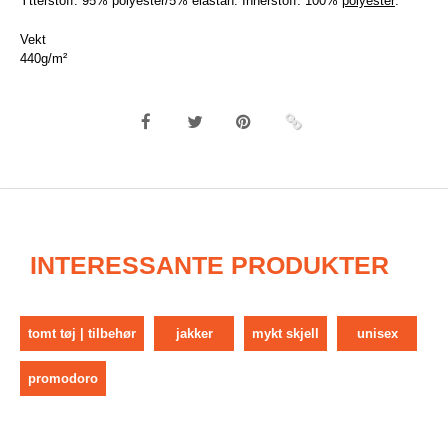
Ytterstoff: 95% polyester/5% elastan. Innerstoff: 100%
polyester
.
Vekt
440g/m²
INTERESSANTE PRODUKTER
tomt tøj | tilbehør
jakker
mykt skjell
unisex
promodoro