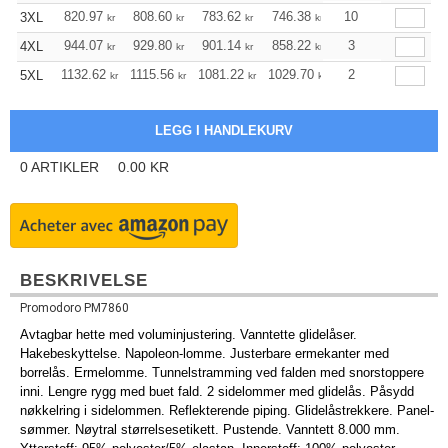
820.97
808.60
783.62
746.38
709.03
10
690.41
3XL
kr
kr
kr
kr
kr
k
944.07
929.80
901.14
858.22
815.29
3
793.88
4XL
kr
kr
kr
kr
kr
k
1132.62
1115.56
1081.22
1029.70
978.19
2
952.43
5XL
kr
kr
kr
kr
kr
k
0
ARTIKLER
0.00
KR
BESKRIVELSE
Promodoro PM7860
Avtagbar hette med voluminjustering. Vanntette glidelåser.
Hakebeskyttelse. Napoleon-lomme. Justerbare ermekanter med
borrelås. Ermelomme. Tunnelstramming ved falden med snorstoppere
inni. Lengre rygg med buet fald. 2 sidelommer med glidelås. Påsydd
nøkkelring i sidelommen. Reflekterende piping. Glidelåstrekkere. Panel-
sømmer. Nøytral størrelsesetikett. Pustende. Vanntett 8.000 mm.