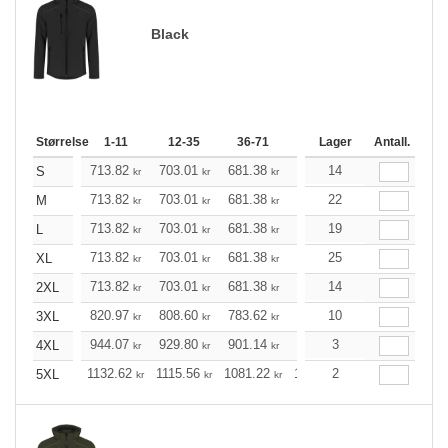
Black
Størrelse
1-11
12-35
36-71
72-143
Lager
144-287
Antall.
2
713.82
703.01
681.38
648.93
14
616.48
60
S
kr
kr
kr
kr
kr
713.82
703.01
681.38
648.93
22
616.48
60
M
kr
kr
kr
kr
kr
713.82
703.01
681.38
648.93
19
616.48
60
L
kr
kr
kr
kr
kr
713.82
703.01
681.38
648.93
25
616.48
60
XL
kr
kr
kr
kr
kr
713.82
703.01
681.38
648.93
14
616.48
60
2XL
kr
kr
kr
kr
kr
820.97
808.60
783.62
746.38
10
709.03
69
3XL
kr
kr
kr
kr
kr
944.07
929.80
901.14
858.22
3
815.29
79
4XL
kr
kr
kr
kr
kr
1132.62
1115.56
1081.22
1029.70
2
978.19
95
5XL
kr
kr
kr
kr
kr