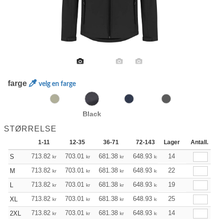
farge
velg en farge
Black
STØRRELSE
1-11
12-35
36-71
72-143
Lager
144-287
Antall.
288 +
713.82
703.01
681.38
648.93
616.48
14
600.32
S
kr
kr
kr
kr
kr
k
713.82
703.01
681.38
648.93
616.48
22
600.32
M
kr
kr
kr
kr
kr
k
713.82
703.01
681.38
648.93
616.48
19
600.32
L
kr
kr
kr
kr
kr
k
713.82
703.01
681.38
648.93
616.48
25
600.32
XL
kr
kr
kr
kr
kr
k
713.82
703.01
681.38
648.93
616.48
14
600.32
2XL
kr
kr
kr
kr
kr
k