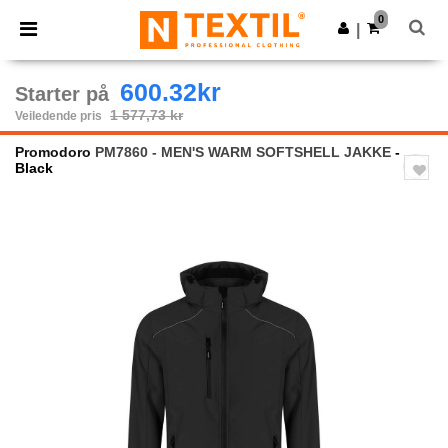
×
Ntextil-app
0
Last ned app
|
Bedre priser i appen!
600.32kr
Starter på
1 577,73 kr
Veiledende pris
Promodoro
PM7860 - MEN'S WARM SOFTSHELL JAKKE
-
Black
Previous
Next