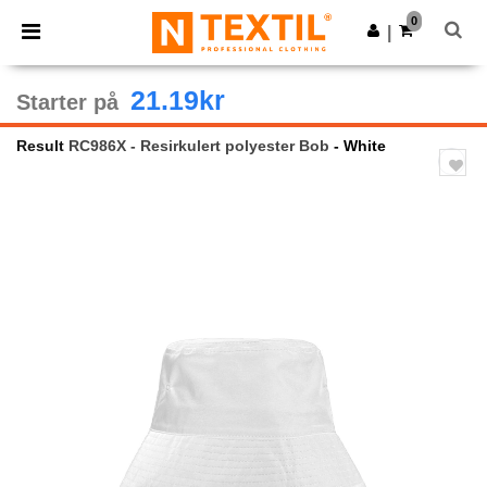
×
Ntextil-app
0
Last ned app
|
Bedre priser i appen!
21.19kr
Starter på
Result
RC986X - Resirkulert polyester Bob
- White
Previous
Next