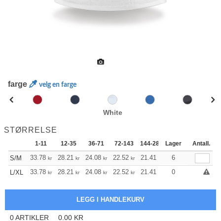
farge
velg en farge
White
STØRRELSE
1-11
12-35
36-71
72-143
144-287
Lager
288 +
Antall.
Mer
+
33.78
28.21
24.08
22.52
21.41
21.19
6
S/M
kr
kr
kr
kr
kr
kr
+
33.78
28.21
24.08
22.52
21.41
21.19
0
L/XL
kr
kr
kr
kr
kr
kr
0
ARTIKLER
0.00
KR