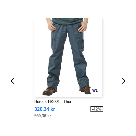
W1
Herock HK001 - Thor
320,34 kr
-42%
550,36 kr