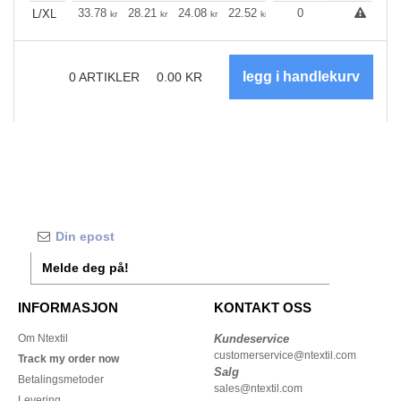
+
33.78
28.21
24.08
22.52
21.41
0
21.19
L/XL
kr
kr
kr
kr
kr
kr
0
ARTIKLER
0.00
KR
Melde deg på!
INFORMASJON
KONTAKT OSS
Om Ntextil
Kundeservice
customerservice@ntextil.com
Track my order now
Salg
Betalingsmetoder
sales@ntextil.com
Levering