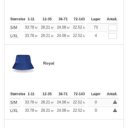
Størrelse
1-11
12-35
36-71
72-143
144-287
Lager
288 +
Antall.
Me
+
33.78
28.21
24.08
22.52
21.41
73
21.19
S/M
kr
kr
kr
kr
kr
kr
+
33.78
28.21
24.08
22.52
21.41
4
21.19
L/XL
kr
kr
kr
kr
kr
kr
Royal
Størrelse
1-11
12-35
36-71
72-143
144-287
Lager
288 +
Antall.
Me
+
33.78
28.21
24.08
22.52
21.41
0
21.19
S/M
kr
kr
kr
kr
kr
kr
+
33.78
28.21
24.08
22.52
21.41
0
21.19
L/XL
kr
kr
kr
kr
kr
kr