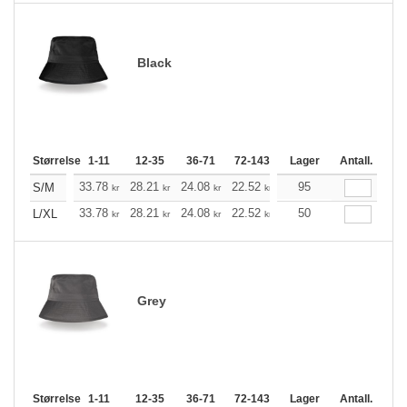
Black
Størrelse
1-11
12-35
36-71
72-143
144-287
Lager
288 +
Antall.
Me
+
33.78
28.21
24.08
22.52
21.41
95
21.19
S/M
kr
kr
kr
kr
kr
kr
+
33.78
28.21
24.08
22.52
21.41
50
21.19
L/XL
kr
kr
kr
kr
kr
kr
Grey
Størrelse
1-11
12-35
36-71
72-143
144-287
Lager
288 +
Antall.
Me