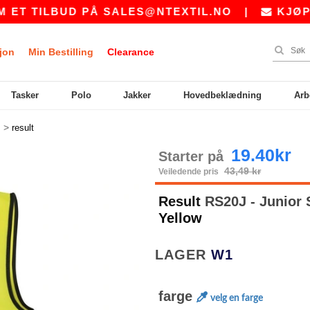
TILBUD PÅ
SALES@NTEXTIL.NO
|
KJØPER DU
jon
Min Bestilling
Clearance
Tasker
Polo
Jakker
Hovedbeklædning
Arb
>
s
result
19.40kr
Starter på
43,49 kr
Veiledende pris
Result
RS20J - Junior 
Yellow
LAGER
W1
farge
velg en farge