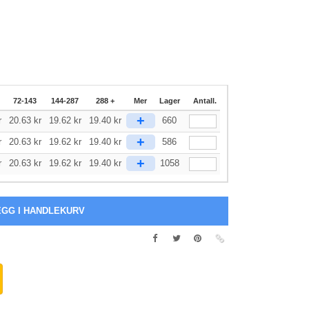
72-143
144-287
288 +
Mer
Lager
Antall.
+
r
20.63
kr
19.62
kr
19.40
kr
660
+
r
20.63
kr
19.62
kr
19.40
kr
586
+
r
20.63
kr
19.62
kr
19.40
kr
1058