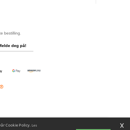
 bestilling.
Melde deg på!
x
vår Cookie Policy.
Les
i