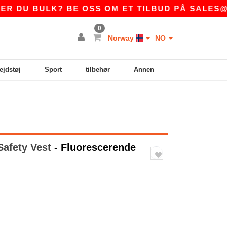
 BULK? BE OSS OM ET TILBUD PÅ
SALES@NTEX
0
Norway
NO
ejdstøj
Sport
tilbehør
Annen
Safety Vest
- Fluorescerende