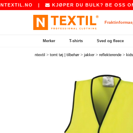
TIL.NO
|
KJØPER DU BULK? BE OSS OM ET 
Fraktinformas
Merker
T-shirts
Sved og fleece
>
>
>
>
ntextil
tomt tøj | tilbehør
jakker
reflekterende
kid