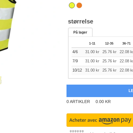
størrelse
På lager
1-11
12-35
36-71
4/6
31.00
kr
25.76
kr
22.08
k
7/9
31.00
kr
25.76
kr
22.08
k
10/12
31.00
kr
25.76
kr
22.08
k
0
ARTIKLER
0.00
KR