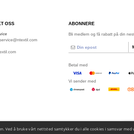
T OSS
ABONNERE
vice
Bli medlem og få rabatt på din neste
service@ntextil.com
xtil.com
Betal med
Vi sender med
n. Ved å bruke vårt nettsted samtykker du i alle cookies i samsvar med 
👋
He