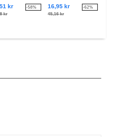
51 kr
16,95 kr
29,88 kr
-58%
-62%
8 kr
45,16 kr
62,22 kr