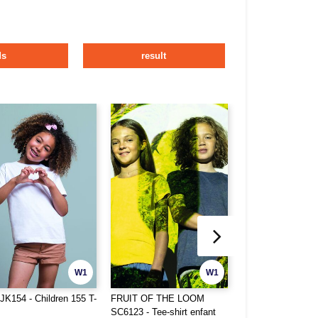
ds
result
W1
W1
JK154 - Children 155 T-
FRUIT OF THE LOOM
Yoko YK102C - Hi
SC6123 - Tee-shirt enfant
visibility vest for 