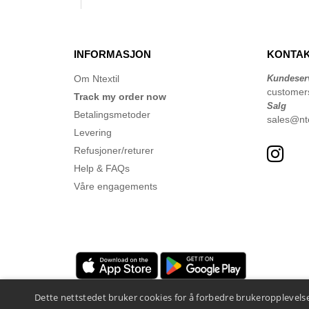
INFORMASJON
KONTAK
Om Ntextil
Kundeser
customer
Track my order now
Salg
Betalingsmetoder
sales@nte
Levering
Refusjoner/returer
Help & FAQs
Våre engagements
Dette nettstedet bruker cookies for å forbedre brukeropplevelse