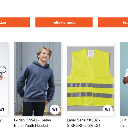
kker
reflekterende
ki
W1
W1
W1
y
Gildan GN941 - Heavy
Label Serie YK102 -
JHK 
Blend Youth Hooded
SIKKERHETSVEST
shirt