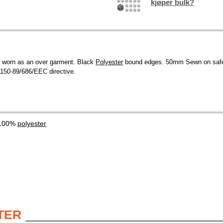
kjøper bulk?
be worn as an over garment. Black
Polyester
bound edges. 50mm Sewn on safet
1150-89/686/EEC directive.
 100%
polyester
TER