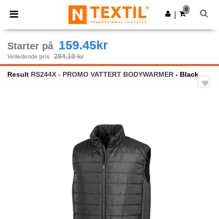
×
Ntextil-app
0
Last ned app
|
Bedre priser i appen!
159.45kr
Starter på
284,10 kr
Veiledende pris
Result
RS244X - PROMO VATTERT BODYWARMER
- Black
Previous
Next