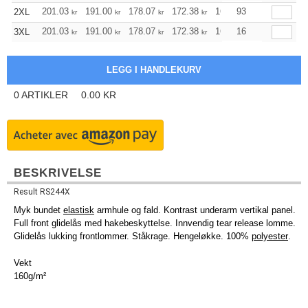
201.03
191.00
178.07
172.38
163.68
93
159.45
2XL
kr
kr
kr
kr
kr
kr
201.03
191.00
178.07
172.38
163.68
16
159.45
3XL
kr
kr
kr
kr
kr
kr
0
ARTIKLER
0.00
KR
BESKRIVELSE
Result RS244X
Myk bundet
elastisk
armhule og fald. Kontrast underarm vertikal panel.
Full front glidelås med hakebeskyttelse. Innvendig tear release lomme.
Glidelås lukking frontlommer. Ståkrage. Hengeløkke. 100%
polyester
.
Vekt
160g/m²