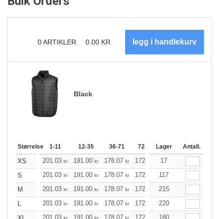
Bulk Orders
0
ARTIKLER
0.00
KR
Black
Størrelse
1-11
12-35
36-71
72-143
Lager
144-287
Antall.
288 +
201.03
191.00
178.07
172.38
17
163.68
159.45
XS
kr
kr
kr
kr
kr
201.03
191.00
178.07
172.38
117
163.68
159.45
S
kr
kr
kr
kr
kr
201.03
191.00
178.07
172.38
215
163.68
159.45
M
kr
kr
kr
kr
kr
201.03
191.00
178.07
172.38
220
163.68
159.45
L
kr
kr
kr
kr
kr
201.03
191.00
178.07
172.38
180
163.68
159.45
XL
kr
kr
kr
kr
kr