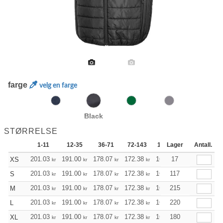
farge
velg en farge
Black
STØRRELSE
1-11
12-35
36-71
72-143
144-287
Lager
288 +
Antall.
201.03
191.00
178.07
172.38
163.68
17
159.45
XS
kr
kr
kr
kr
kr
kr
201.03
191.00
178.07
172.38
163.68
117
159.45
S
kr
kr
kr
kr
kr
kr
201.03
191.00
178.07
172.38
163.68
215
159.45
M
kr
kr
kr
kr
kr
kr
201.03
191.00
178.07
172.38
163.68
220
159.45
L
kr
kr
kr
kr
kr
kr
201.03
191.00
178.07
172.38
163.68
180
159.45
XL
kr
kr
kr
kr
kr
kr