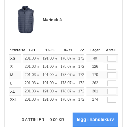
Marineblå
Størrelse
1-11
12-35
36-71
72-143
Lager
144-287
Antall.
288 +
201.03
191.00
178.07
172.38
40
163.68
159.45
XS
kr
kr
kr
kr
kr
201.03
191.00
178.07
172.38
126
163.68
159.45
S
kr
kr
kr
kr
kr
201.03
191.00
178.07
172.38
170
163.68
159.45
M
kr
kr
kr
kr
kr
201.03
191.00
178.07
172.38
262
163.68
159.45
L
kr
kr
kr
kr
kr
201.03
191.00
178.07
172.38
301
163.68
159.45
XL
kr
kr
kr
kr
kr
201.03
191.00
178.07
172.38
174
163.68
159.45
2XL
kr
kr
kr
kr
kr
0
ARTIKLER
0.00
KR