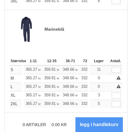
365.27
359.81
348.66
332.16
6
315.55
307.18
3XL
kr
kr
kr
kr
kr
Marineblå
Størrelse
1-11
12-35
36-71
72-143
Lager
144-287
Antall.
288 +
365.27
359.81
348.66
332.16
11
315.55
307.18
S
kr
kr
kr
kr
kr
365.27
359.81
348.66
332.16
0
315.55
307.18
M
kr
kr
kr
kr
kr
365.27
359.81
348.66
332.16
0
315.55
307.18
L
kr
kr
kr
kr
kr
365.27
359.81
348.66
332.16
3
315.55
307.18
XL
kr
kr
kr
kr
kr
365.27
359.81
348.66
332.16
5
315.55
307.18
2XL
kr
kr
kr
kr
kr
0
ARTIKLER
0.00
KR