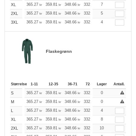
365.27
359.81
348.66
332.16
7
315.55
307.18
XL
kr
kr
kr
kr
kr
365.27
359.81
348.66
332.16
5
315.55
307.18
2XL
kr
kr
kr
kr
kr
365.27
359.81
348.66
332.16
4
315.55
307.18
3XL
kr
kr
kr
kr
kr
Flaskegrønn
Størrelse
1-11
12-35
36-71
72-143
Lager
144-287
Antall.
288 +
365.27
359.81
348.66
332.16
0
315.55
307.18
S
kr
kr
kr
kr
kr
365.27
359.81
348.66
332.16
0
315.55
307.18
M
kr
kr
kr
kr
kr
365.27
359.81
348.66
332.16
4
315.55
307.18
L
kr
kr
kr
kr
kr
365.27
359.81
348.66
332.16
8
315.55
307.18
XL
kr
kr
kr
kr
kr
365.27
359.81
348.66
332.16
10
315.55
307.18
2XL
kr
kr
kr
kr
kr