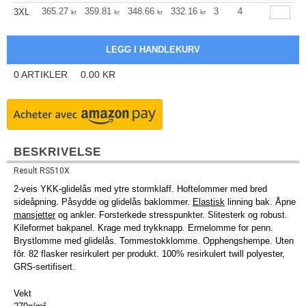
365.27
359.81
348.66
332.16
315.55
4
307.18
3XL
kr
kr
kr
kr
kr
kr
0
ARTIKLER
0.00
KR
BESKRIVELSE
Result RS510X
2-veis YKK-glidelås med ytre stormklaff. Hoftelommer med bred
sideåpning. Påsydde og glidelås baklommer.
Elastisk
linning bak. Åpne
mansjetter
og ankler. Forsterkede stresspunkter. Slitesterk og robust.
Kileformet bakpanel. Krage med trykknapp. Ermelomme for penn.
Brystlomme med glidelås. Tommestokklomme. Opphengshempe. Uten
fôr. 82 flasker resirkulert per produkt. 100% resirkulert twill polyester,
GRS-sertifisert.
Vekt