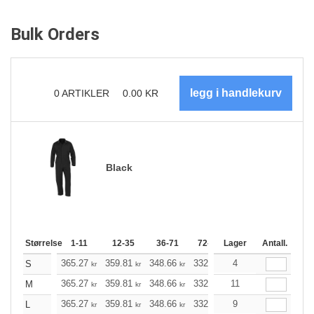
Bulk Orders
0
ARTIKLER
0.00
KR
Black
Størrelse
1-11
12-35
36-71
72-143
Lager
144-287
Antall.
288 +
365.27
359.81
348.66
332.16
4
315.55
307.18
S
kr
kr
kr
kr
kr
365.27
359.81
348.66
332.16
11
315.55
307.18
M
kr
kr
kr
kr
kr
365.27
359.81
348.66
332.16
9
315.55
307.18
L
kr
kr
kr
kr
kr