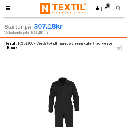
×
Ntextil-app
0
Last ned app
|
Bedre priser i appen!
307.18kr
Starter på
511,90 kr
Veiledende pris
Result
RS510X - Verdi totalt laget av resirkulert polyester
- Black
Previous
Next