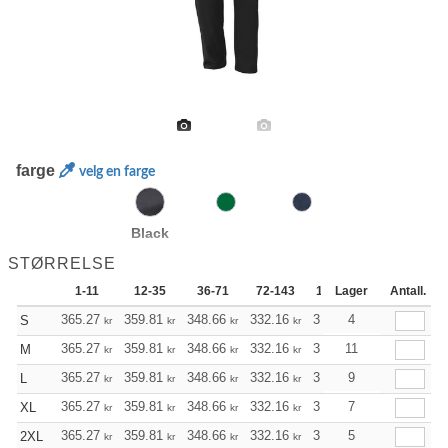
farge
velg en farge
Black
STØRRELSE
1-11
12-35
36-71
72-143
144-287
Lager
288 +
Antall.
365.27
359.81
348.66
332.16
315.55
4
307.18
S
kr
kr
kr
kr
kr
kr
365.27
359.81
348.66
332.16
315.55
11
307.18
M
kr
kr
kr
kr
kr
kr
365.27
359.81
348.66
332.16
315.55
9
307.18
L
kr
kr
kr
kr
kr
kr
365.27
359.81
348.66
332.16
315.55
7
307.18
XL
kr
kr
kr
kr
kr
kr
365.27
359.81
348.66
332.16
315.55
5
307.18
2XL
kr
kr
kr
kr
kr
kr