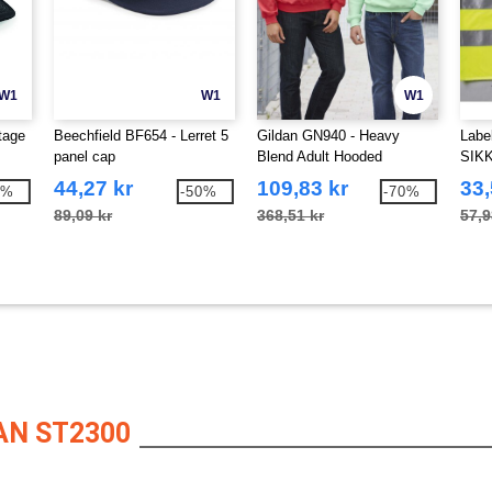
W1
W1
W1
tage
Beechfield BF654 - Lerret 5
Gildan GN940 - Heavy
Labe
panel cap
Blend Adult Hooded
SIK
Sweatshirt
44,27 kr
109,83 kr
33,
2%
-50%
-70%
89,09 kr
368,51 kr
57,9
N ST2300