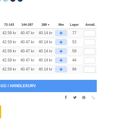
72-143
144-287
288 +
Mer
Lager
Antall.
+
42.59
kr
40.47
kr
40.14
kr
77
+
42.59
kr
40.47
kr
40.14
kr
53
+
42.59
kr
40.47
kr
40.14
kr
59
+
42.59
kr
40.47
kr
40.14
kr
44
+
42.59
kr
40.47
kr
40.14
kr
94