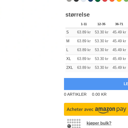
størrelse
1-11
12-35
36-71
S
63.89
kr
53.30
kr
45.49
kr
M
63.89
kr
53.30
kr
45.49
kr
L
63.89
kr
53.30
kr
45.49
kr
XL
63.89
kr
53.30
kr
45.49
kr
2XL
63.89
kr
53.30
kr
45.49
kr
0
ARTIKLER
0.00
KR
kjøper bulk?