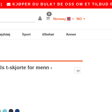
PER DU BULK? BE OSS OM ET TILBUD PÅ
SALE
0
Norway
NO
ejdstøj
Sport
tilbehør
Annen
ls t-skjorte for menn
-