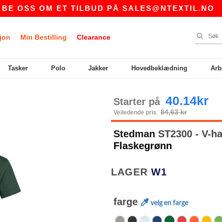
OM ET TILBUD PÅ
SALES@NTEXTIL.NO
|
KJØ
jon
Min Bestilling
Clearance
Tasker
Polo
Jakker
Hovedbeklædning
Arb
40.14kr
Starter på
84,63 kr
Veiledende pris
Stedman
ST2300 - V-ha
Flaskegrønn
LAGER
W1
farge
velg en farge