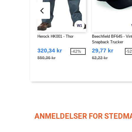
W1
Herock HK001 - Thor
Beechfield BF645 - Vin
Snapback Trucker
320,34 kr
29,77 kr
-42%
-5
550,36 kr
62,22 kr
ANMELDELSER FOR STEDMA