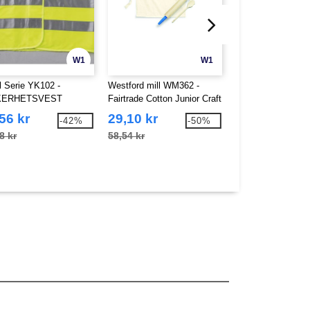
W1
W1
l Serie YK102 -
Westford mill WM362 -
Westford mill WM3
KERHETSVEST
Fairtrade Cotton Junior Craft
Fairtrade Cotton A
Apron
Apron
56 kr
29,10 kr
60,77 kr
-42%
-50%
8 kr
58,54 kr
127,89 kr