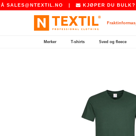
S@NTEXTIL.NO
|
KJØPER DU BULK? BE OSS 
Fraktinformas
Merker
T-shirts
Sved og fleece
Previous
Next