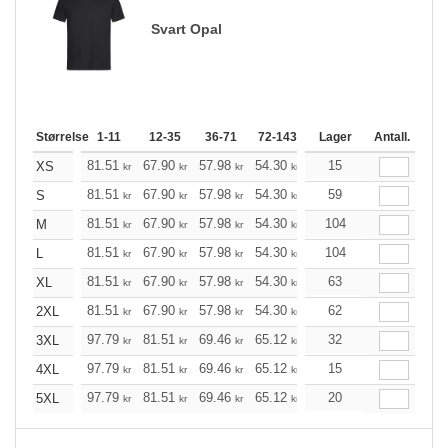
Svart Opal
Størrelse
1-11
12-35
36-71
72-143
144-287
Lager
288 +
Antall.
Me
+
81.51
67.90
57.98
54.30
51.62
15
51.18
XS
kr
kr
kr
kr
kr
kr
+
81.51
67.90
57.98
54.30
51.62
59
51.18
S
kr
kr
kr
kr
kr
kr
+
81.51
67.90
57.98
54.30
51.62
104
51.18
M
kr
kr
kr
kr
kr
kr
+
81.51
67.90
57.98
54.30
51.62
104
51.18
L
kr
kr
kr
kr
kr
kr
+
81.51
67.90
57.98
54.30
51.62
63
51.18
XL
kr
kr
kr
kr
kr
kr
+
81.51
67.90
57.98
54.30
51.62
62
51.18
2XL
kr
kr
kr
kr
kr
kr
+
97.79
81.51
69.46
65.12
61.88
32
61.33
3XL
kr
kr
kr
kr
kr
kr
+
97.79
81.51
69.46
65.12
61.88
15
61.33
4XL
kr
kr
kr
kr
kr
kr
+
97.79
81.51
69.46
65.12
61.88
20
61.33
5XL
kr
kr
kr
kr
kr
kr