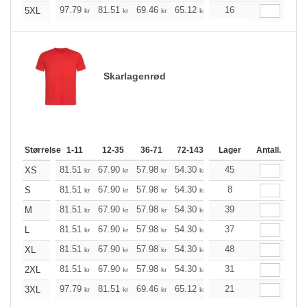
+
97.79
81.51
69.46
65.12
61.88
16
61.33
5XL
kr
kr
kr
kr
kr
kr
Skarlagenrød
Størrelse
1-11
12-35
36-71
72-143
144-287
Lager
288 +
Antall.
Me
+
81.51
67.90
57.98
54.30
51.62
45
51.18
XS
kr
kr
kr
kr
kr
kr
+
81.51
67.90
57.98
54.30
51.62
8
51.18
S
kr
kr
kr
kr
kr
kr
+
81.51
67.90
57.98
54.30
51.62
39
51.18
M
kr
kr
kr
kr
kr
kr
+
81.51
67.90
57.98
54.30
51.62
37
51.18
L
kr
kr
kr
kr
kr
kr
+
81.51
67.90
57.98
54.30
51.62
48
51.18
XL
kr
kr
kr
kr
kr
kr
+
81.51
67.90
57.98
54.30
51.62
31
51.18
2XL
kr
kr
kr
kr
kr
kr
+
97.79
81.51
69.46
65.12
61.88
21
61.33
3XL
kr
kr
kr
kr
kr
kr