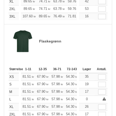
89.65
74.71
63.78
59.76
56.75
42
56.31
XL
kr
kr
kr
kr
kr
kr
89.65
74.71
63.78
59.76
56.75
53
56.31
2XL
kr
kr
kr
kr
kr
kr
107.60
89.65
76.49
71.81
68.13
16
67.57
3XL
kr
kr
kr
kr
kr
kr
Flaskegrønn
Størrelse
1-11
12-35
36-71
72-143
144-287
Lager
288 +
Antall.
Me
+
81.51
67.90
57.98
54.30
51.62
35
51.18
XS
kr
kr
kr
kr
kr
kr
+
81.51
67.90
57.98
54.30
51.62
19
51.18
S
kr
kr
kr
kr
kr
kr
+
81.51
67.90
57.98
54.30
51.62
17
51.18
M
kr
kr
kr
kr
kr
kr
+
81.51
67.90
57.98
54.30
51.62
0
51.18
L
kr
kr
kr
kr
kr
kr
+
81.51
67.90
57.98
54.30
51.62
26
51.18
XL
kr
kr
kr
kr
kr
kr
+
81.51
67.90
57.98
54.30
51.62
17
51.18
2XL
kr
kr
kr
kr
kr
kr