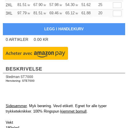
+
81.51
67.90
57.98
54.30
51.62
51.18
25
2XL
kr
kr
kr
kr
kr
kr
+
97.79
81.51
69.46
65.12
61.88
61.33
20
3XL
kr
kr
kr
kr
kr
kr
0
ARTIKLER
0.00
KR
BESKRIVELSE
Stedman ST7000
Henvisning: STE7000
Sidesømmer
. Myk berøring. Vevd etikett. Egnet for alle typer
trykketeknikker. 100% Ringspun
kjemmet bomull
.
Vekt
180g/m²