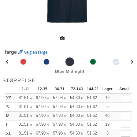
farge
velg en farge
Blue Midnight
STØRRELSE
1-11
12-35
36-71
72-143
144-287
Lager
288 +
Antall.
Mer
+
81.51
67.90
57.98
54.30
51.62
51.18
19
XS
kr
kr
kr
kr
kr
kr
+
81.51
67.90
57.98
54.30
51.62
51.18
5
S
kr
kr
kr
kr
kr
kr
+
81.51
67.90
57.98
54.30
51.62
51.18
48
M
kr
kr
kr
kr
kr
kr
+
81.51
67.90
57.98
54.30
51.62
51.18
19
L
kr
kr
kr
kr
kr
kr
+
81.51
67.90
57.98
54.30
51.62
51.18
5
XL
kr
kr
kr
kr
kr
kr