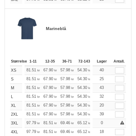
Marineblå
Størrelse
1-11
12-35
36-71
72-143
144-287
Lager
288 +
Antall.
Me
+
81.51
67.90
57.98
54.30
51.62
40
51.18
XS
kr
kr
kr
kr
kr
kr
+
81.51
67.90
57.98
54.30
51.62
25
51.18
S
kr
kr
kr
kr
kr
kr
+
81.51
67.90
57.98
54.30
51.62
43
51.18
M
kr
kr
kr
kr
kr
kr
+
81.51
67.90
57.98
54.30
51.62
32
51.18
L
kr
kr
kr
kr
kr
kr
+
81.51
67.90
57.98
54.30
51.62
20
51.18
XL
kr
kr
kr
kr
kr
kr
+
81.51
67.90
57.98
54.30
51.62
39
51.18
2XL
kr
kr
kr
kr
kr
kr
+
97.79
81.51
69.46
65.12
61.88
0
61.33
3XL
kr
kr
kr
kr
kr
kr
+
97.79
81.51
69.46
65.12
61.88
18
61.33
4XL
kr
kr
kr
kr
kr
kr