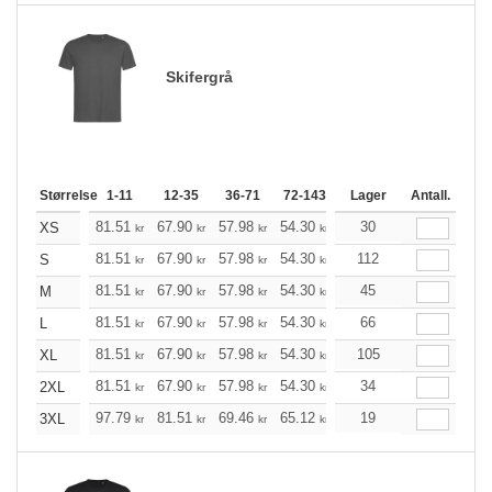
Skifergrå
Størrelse
1-11
12-35
36-71
72-143
144-287
Lager
288 +
Antall.
Me
+
81.51
67.90
57.98
54.30
51.62
30
51.18
XS
kr
kr
kr
kr
kr
kr
+
81.51
67.90
57.98
54.30
51.62
112
51.18
S
kr
kr
kr
kr
kr
kr
+
81.51
67.90
57.98
54.30
51.62
45
51.18
M
kr
kr
kr
kr
kr
kr
+
81.51
67.90
57.98
54.30
51.62
66
51.18
L
kr
kr
kr
kr
kr
kr
+
81.51
67.90
57.98
54.30
51.62
105
51.18
XL
kr
kr
kr
kr
kr
kr
+
81.51
67.90
57.98
54.30
51.62
34
51.18
2XL
kr
kr
kr
kr
kr
kr
+
97.79
81.51
69.46
65.12
61.88
19
61.33
3XL
kr
kr
kr
kr
kr
kr