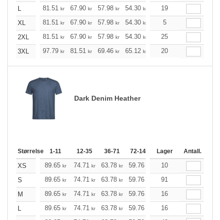
+
81.51
67.90
57.98
54.30
51.62
19
51.18
L
kr
kr
kr
kr
kr
kr
+
81.51
67.90
57.98
54.30
51.62
5
51.18
XL
kr
kr
kr
kr
kr
kr
+
81.51
67.90
57.98
54.30
51.62
25
51.18
2XL
kr
kr
kr
kr
kr
kr
+
97.79
81.51
69.46
65.12
61.88
20
61.33
3XL
kr
kr
kr
kr
kr
kr
Dark Denim Heather
Størrelse
1-11
12-35
36-71
72-143
144-287
Lager
Antall.
288 +
M
89.65
74.71
63.78
59.76
56.75
10
56.31
XS
kr
kr
kr
kr
kr
kr
89.65
74.71
63.78
59.76
56.75
91
56.31
S
kr
kr
kr
kr
kr
kr
89.65
74.71
63.78
59.76
56.75
16
56.31
M
kr
kr
kr
kr
kr
kr
89.65
74.71
63.78
59.76
56.75
16
56.31
L
kr
kr
kr
kr
kr
kr