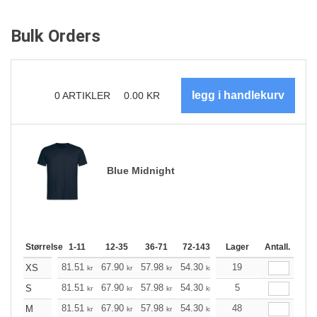
Bulk Orders
0
ARTIKLER
0.00
KR
Blue Midnight
Størrelse
1-11
12-35
36-71
72-143
144-287
Lager
288 +
Antall.
Me
+
81.51
67.90
57.98
54.30
51.62
19
51.18
XS
kr
kr
kr
kr
kr
kr
+
81.51
67.90
57.98
54.30
51.62
5
51.18
S
kr
kr
kr
kr
kr
kr
+
81.51
67.90
57.98
54.30
51.62
48
51.18
M
kr
kr
kr
kr
kr
kr