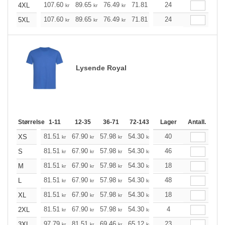
107.60
89.65
76.49
71.81
68.13
24
67.57
4XL
kr
kr
kr
kr
kr
kr
107.60
89.65
76.49
71.81
68.13
24
67.57
5XL
kr
kr
kr
kr
kr
kr
Lysende Royal
Størrelse
1-11
12-35
36-71
72-143
144-287
Lager
288 +
Antall.
Me
+
81.51
67.90
57.98
54.30
51.62
40
51.18
XS
kr
kr
kr
kr
kr
kr
+
81.51
67.90
57.98
54.30
51.62
46
51.18
S
kr
kr
kr
kr
kr
kr
+
81.51
67.90
57.98
54.30
51.62
18
51.18
M
kr
kr
kr
kr
kr
kr
+
81.51
67.90
57.98
54.30
51.62
48
51.18
L
kr
kr
kr
kr
kr
kr
+
81.51
67.90
57.98
54.30
51.62
18
51.18
XL
kr
kr
kr
kr
kr
kr
+
81.51
67.90
57.98
54.30
51.62
4
51.18
2XL
kr
kr
kr
kr
kr
kr
+
97.79
81.51
69.46
65.12
61.88
23
61.33
3XL
kr
kr
kr
kr
kr
kr