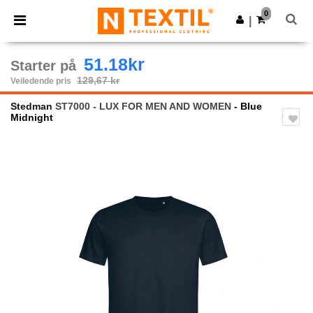
×
Ntextil-app
0
Last ned app
|
Bedre priser i appen!
51.18kr
Starter på
129,67 kr
Veiledende pris
Stedman
ST7000 - LUX FOR MEN AND WOMEN
- Blue
Midnight
Previous
Next