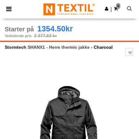
×
Ntextil-app
0
Last ned app
|
Bedre priser i appen!
1354.50kr
Starter på
2 377,63 kr
Veiledende pris
Stormtech
SHANX1 - Herre thermic jakke
- Charcoal
Previous
Next