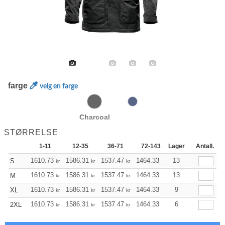
farge
velg en farge
Charcoal
STØRRELSE
1-11
12-35
36-71
72-143
Lager
144-287
Antall.
288
1610.73
1586.31
1537.47
1464.33
1391.07
13
1354.
S
kr
kr
kr
kr
kr
1610.73
1586.31
1537.47
1464.33
1391.07
13
1354.
M
kr
kr
kr
kr
kr
1610.73
1586.31
1537.47
1464.33
1391.07
9
1354.
XL
kr
kr
kr
kr
kr
1610.73
1586.31
1537.47
1464.33
1391.07
6
1354.
2XL
kr
kr
kr
kr
kr