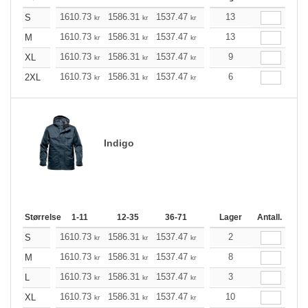
1610.73
1586.31
1537.47
1464.33
13
1391.07
1
S
kr
kr
kr
kr
kr
1610.73
1586.31
1537.47
1464.33
13
1391.07
1
M
kr
kr
kr
kr
kr
1610.73
1586.31
1537.47
1464.33
9
1391.07
1
XL
kr
kr
kr
kr
kr
1610.73
1586.31
1537.47
1464.33
6
1391.07
1
2XL
kr
kr
kr
kr
kr
Indigo
Størrelse
1-11
12-35
36-71
72-143
Lager
144-287
Antall.
1610.73
1586.31
1537.47
1464.33
2
1391.07
1
S
kr
kr
kr
kr
kr
1610.73
1586.31
1537.47
1464.33
8
1391.07
1
M
kr
kr
kr
kr
kr
1610.73
1586.31
1537.47
1464.33
3
1391.07
1
L
kr
kr
kr
kr
kr
1610.73
1586.31
1537.47
1464.33
10
1391.07
1
XL
kr
kr
kr
kr
kr