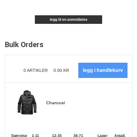
legg til en anmeldelse
Bulk Orders
0
ARTIKLER
0.00
KR
Charcoal
Størrelse
1-11
12-35
36-71
72-143
Lager
144-287
Antall.