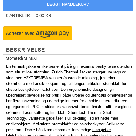
0
ARTIKLER
0.00
KR
BESKRIVELSE
Stormtech SHANX1
En termisk jakke er like bestemt på å gi maksimal beskyttelse utendørs
som sin stilige utforming. Zurich Thermal Jacket stenger ute regn og
vind med H2XTREME® vanntett/pustende teknologi, justerbar
stormhette med ansiktsskjerm, og full lengde artikulert stormklaff for
ekstra beskyttelse i kaldt vær. Den ergonomiske designen gir
ubegrenset bevegelse for bruk i både urbane og utendørs omgivelser og
har flere innvendige og utvendige lommer for å holde utstyret ditt trygt
og organisert. PFC-fri slitesterk vannavstøtende finish. Fullt forseglede
sømmer. Laser-kuttet og limt klaff. Stormtech Thermal Shell
Technology. Vanntette glidelåser. Full dekning, isolert hette med
ansiktsskjerm. Artikulerte stormklaffer og hakebeskytter. Artikulerte
passform. Doble håndvarmerlommer. Innvendige
mansjetter
.
Glidelåslomme på brystet. Justerbar kant. Innvendig glidelåslomme.