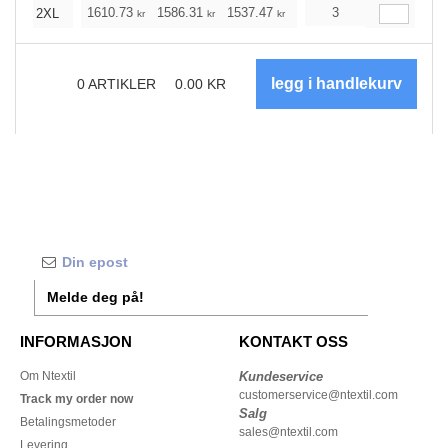
1610.73
1586.31
1537.47
1464.33
3
1391.07
1
2XL
kr
kr
kr
kr
kr
0
ARTIKLER
0.00
KR
Melde deg på!
INFORMASJON
KONTAKT OSS
Om Ntextil
Kundeservice
customerservice@ntextil.com
Track my order now
Salg
Betalingsmetoder
sales@ntextil.com
Levering