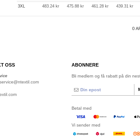
3XL
483.24
kr
475.88
kr
461.28
kr
439.31
kr
0
A
T OSS
ABONNERE
vice
Bli medlem og få rabatt på din neste
service@ntextil.com
xtil.com
Betal med
Vi sender med