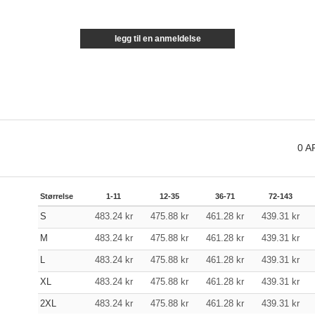
legg til en anmeldelse
0
A
Størrelse
1-11
12-35
36-71
72-143
S
483.24
kr
475.88
kr
461.28
kr
439.31
kr
M
483.24
kr
475.88
kr
461.28
kr
439.31
kr
L
483.24
kr
475.88
kr
461.28
kr
439.31
kr
XL
483.24
kr
475.88
kr
461.28
kr
439.31
kr
2XL
483.24
kr
475.88
kr
461.28
kr
439.31
kr