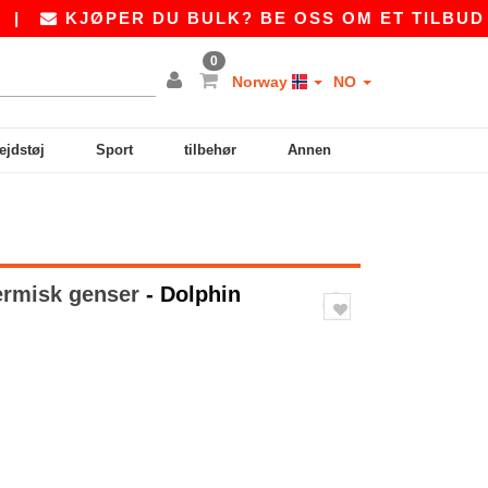
KJØPER DU BULK? BE OSS OM ET TILBUD PÅ
S
0
Norway
NO
ejdstøj
Sport
tilbehør
Annen
ermisk genser
- Dolphin