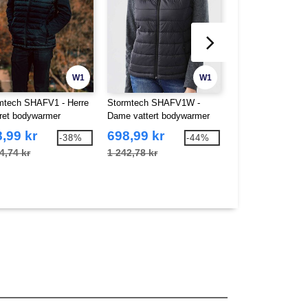
W1
W1
mtech SHAFV1 - Herre
Stormtech SHAFV1W -
Stormtech SHANX1
tret bodywarmer
Dame vattert bodywarmer
thermic jakke
,99 kr
698,99 kr
1 354,50 kr
-38%
-44%
4,74 kr
1 242,78 kr
2 377,63 kr