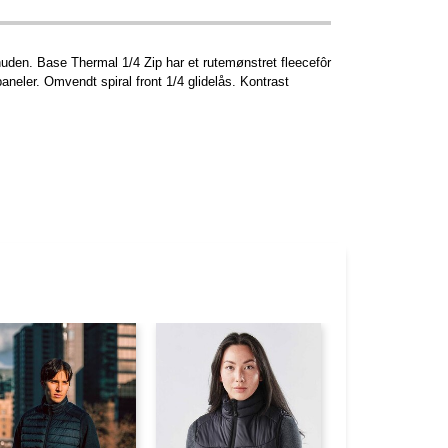
uden. Base Thermal 1/4 Zip har et rutemønstret fleecefôr
neler. Omvendt spiral front 1/4 glidelås. Kontrast