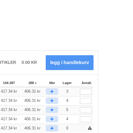
RTIKLER
0.00
KR
144-287
288 +
Mer
Lager
Antall.
+
417.34
kr
406.31
kr
3
+
417.34
kr
406.31
kr
4
+
417.34
kr
406.31
kr
5
+
417.34
kr
406.31
kr
4
+
417.34
kr
406.31
kr
0