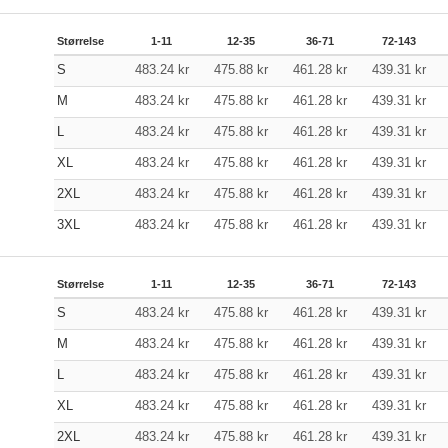
Størrelse
1-11
12-35
36-71
72-143
S
483.24
kr
475.88
kr
461.28
kr
439.31
kr
M
483.24
kr
475.88
kr
461.28
kr
439.31
kr
L
483.24
kr
475.88
kr
461.28
kr
439.31
kr
XL
483.24
kr
475.88
kr
461.28
kr
439.31
kr
2XL
483.24
kr
475.88
kr
461.28
kr
439.31
kr
3XL
483.24
kr
475.88
kr
461.28
kr
439.31
kr
Størrelse
1-11
12-35
36-71
72-143
S
483.24
kr
475.88
kr
461.28
kr
439.31
kr
M
483.24
kr
475.88
kr
461.28
kr
439.31
kr
L
483.24
kr
475.88
kr
461.28
kr
439.31
kr
XL
483.24
kr
475.88
kr
461.28
kr
439.31
kr
2XL
483.24
kr
475.88
kr
461.28
kr
439.31
kr