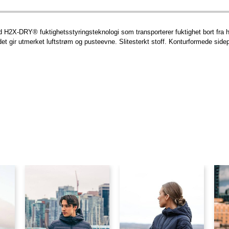
 H2X-DRY® fuktighetsstyringsteknologi som transporterer fuktighet bort fra h
 gir utmerket luftstrøm og pusteevne. Slitesterkt stoff. Konturformede sidepa