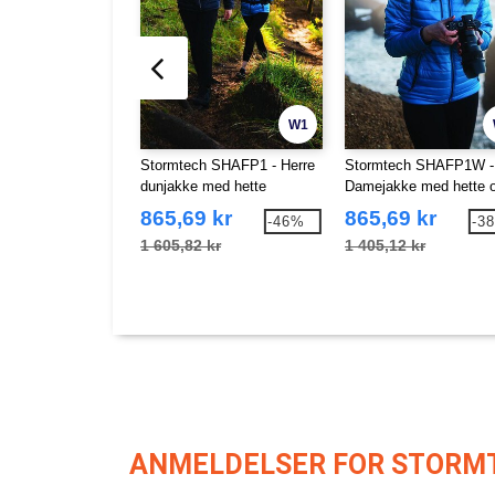
W1
Stormtech SHAFP1 - Herre
Stormtech SHAFP1W -
dunjakke med hette
Damejakke med hette 
dunfyll
865,69 kr
865,69 kr
-46%
-3
1 605,82 kr
1 405,12 kr
ANMELDELSER FOR STORM