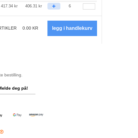
+
417.34
kr
406.31
kr
6
RTIKLER
0.00
KR
 bestilling.
Melde deg på!