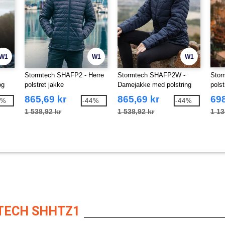
W1
W1
W1
Stormtech SHAFP2 - Herre
Stormtech SHAFP2W -
Stor
og
polstret jakke
Damejakke med polstring
pols
865,69 kr
865,69 kr
698
8%
-44%
-44%
1 538,92 kr
1 538,92 kr
1 13
TECH SHHTZ1