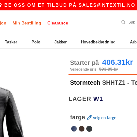
SS OM ET TILBUD PÅ
SALES@NTEXTIL.NO
|
jon
Min Bestilling
Clearance
Tasker
Polo
Jakker
Hovedbeklædning
Arb
406.31kr
Starter på
593,85 kr
Veiledende pris
Stormtech
SHHTZ1 - T
LAGER
W1
farge
velg en farge