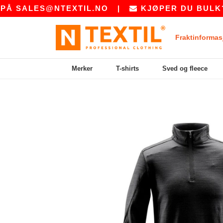
LES@NTEXTIL.NO
|
KJØPER DU BULK? BE O
Fraktinformas
Merker
T-shirts
Sved og fleece
Previous
Next