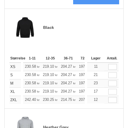
Black
Størrelse
1-11
12-35
36-71
72-143
Lager
144-287
Antall.
288 +
230.58
219.10
204.27
197.69
11
187.77
182.86
XS
kr
kr
kr
kr
kr
230.58
219.10
204.27
197.69
21
187.77
182.86
S
kr
kr
kr
kr
kr
230.58
219.10
204.27
197.69
23
187.77
182.86
M
kr
kr
kr
kr
kr
230.58
219.10
204.27
197.69
17
187.77
182.86
XL
kr
kr
kr
kr
kr
242.40
230.25
214.75
207.84
12
197.36
192.23
2XL
kr
kr
kr
kr
kr
Heather Grey