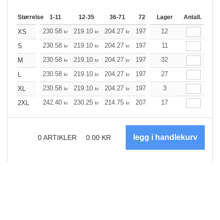
Størrelse
1-11
12-35
36-71
72-143
Lager
144-287
Antall.
288 +
230.58
219.10
204.27
197.69
12
187.77
182.86
XS
kr
kr
kr
kr
kr
230.58
219.10
204.27
197.69
11
187.77
182.86
S
kr
kr
kr
kr
kr
230.58
219.10
204.27
197.69
32
187.77
182.86
M
kr
kr
kr
kr
kr
230.58
219.10
204.27
197.69
27
187.77
182.86
L
kr
kr
kr
kr
kr
230.58
219.10
204.27
197.69
3
187.77
182.86
XL
kr
kr
kr
kr
kr
242.40
230.25
214.75
207.84
17
197.36
192.23
2XL
kr
kr
kr
kr
kr
0
ARTIKLER
0.00
KR