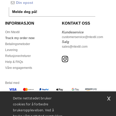
Melde deg på!
INFORMASJON
KONTAKT OSS
Om Ntextil
Kundeservice
customerservice@ntextil.com
Track my order now
Salg
Betalingsmetoder
sales@ntextil.com
Levering
Refusjoner/returer
Help & FAQs
Våre engagements
Betal med
x
Vi sender med
Dette nettstedet bruker
cookies for å forbedre
brukeropplevelsen. Ved å