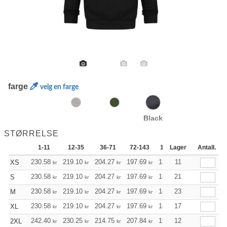
farge
velg en farge
Black
STØRRELSE
1-11
12-35
36-71
72-143
144-287
Lager
288 +
Antall.
230.58
219.10
204.27
197.69
187.77
11
182.86
XS
kr
kr
kr
kr
kr
kr
230.58
219.10
204.27
197.69
187.77
21
182.86
S
kr
kr
kr
kr
kr
kr
230.58
219.10
204.27
197.69
187.77
23
182.86
M
kr
kr
kr
kr
kr
kr
230.58
219.10
204.27
197.69
187.77
17
182.86
XL
kr
kr
kr
kr
kr
kr
242.40
230.25
214.75
207.84
197.36
12
192.23
2XL
kr
kr
kr
kr
kr
kr