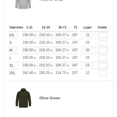
Størrelse
1-11
12-35
36-71
72-143
Lager
144-287
Antall.
288 +
230.58
219.10
204.27
197.69
11
187.77
182.86
XS
kr
kr
kr
kr
kr
230.58
219.10
204.27
197.69
23
187.77
182.86
S
kr
kr
kr
kr
kr
230.58
219.10
204.27
197.69
20
187.77
182.86
M
kr
kr
kr
kr
kr
230.58
219.10
204.27
197.69
23
187.77
182.86
L
kr
kr
kr
kr
kr
230.58
219.10
204.27
197.69
23
187.77
182.86
XL
kr
kr
kr
kr
kr
242.40
230.25
214.75
207.84
12
197.36
192.23
2XL
kr
kr
kr
kr
kr
Olive Green