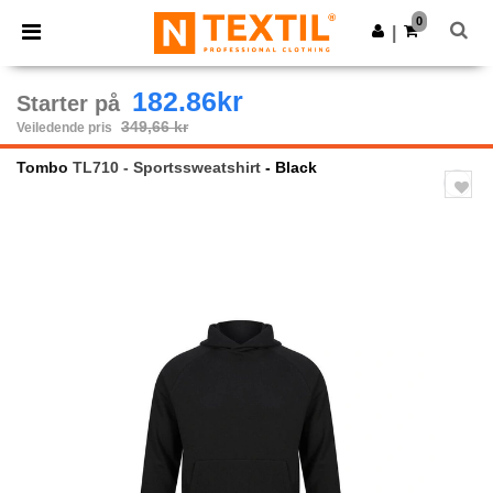
×
Ntextil-app
0
Last ned app
|
Bedre priser i appen!
182.86kr
Starter på
349,66 kr
Veiledende pris
Tombo
TL710 - Sportssweatshirt
- Black
Previous
Next