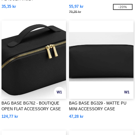
TILBEHØRSVESKE
35,35 kr
55,97 kr
-20%
70,25 kr
W1
W1
BAG BASE BG762 - BOUTIQUE
BAG BASE BG329 - MATTE PU
OPEN FLAT ACCESSORY CASE
MINI ACCESSORY CASE
124,77 kr
47,28 kr