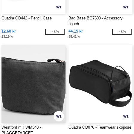
W1
W1
Quadra QD442 - Pencil Case
Bag Base BG7500 - Accessory
pouch
12,60 kr
44,15 kr
-46%
-48%
23,19 kr
85,41 kr
W1
W1
Westford mill WM340 -
Quadra QD076 - Teamwear skopose
PLAGGEFARGET