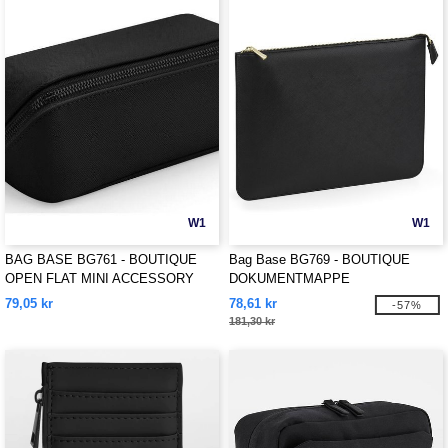
W1
W1
BAG BASE BG761 - BOUTIQUE
Bag Base BG769 - BOUTIQUE
OPEN FLAT MINI ACCESSORY
DOKUMENTMAPPE
CASE
79,05 kr
78,61 kr
-57%
181,30 kr