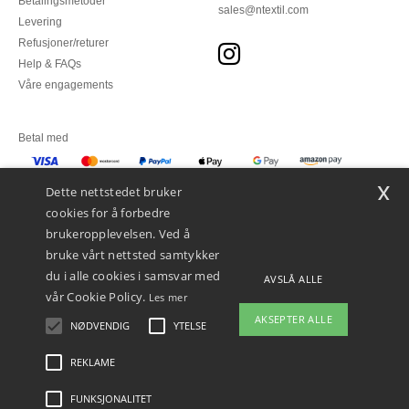
Betalingsmetoder
sales@ntextil.com
Levering
Refusjoner/returer
Help & FAQs
Våre engagements
Betal med
x
Vi sender med
Dette nettstedet bruker
cookies for å forbedre
brukeropplevelsen. Ved å
bruke vårt nettsted samtykker
du i alle cookies i samsvar med
AVSLÅ ALLE
vår Cookie Policy.
Les mer
AKSEPTER ALLE
NØDVENDIG
YTELSE
👋
Hei
Hvis du har spørsmål eller
REKLAME
Juridiske merknader
-
personvernerklæring
-
Vilkår og betingelser
-
Generelle
bekymringer, kan du kontakte oss
kontraktsbetingelser
-
Retningslinjer for informasjonskapsler
-
Site Map
Copyright
når som helst. Chatboten vår er her
2026 ntextil.no - Alle rettigheter forbeholdt
FUNKSJONALITET
for å hjelpe.