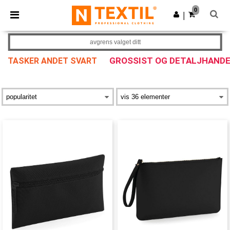
×
Ntextil-app
0
Last ned app
|
Bedre priser i appen!
avgrens valget ditt
GROSSIST OG DETALJHAND
TASKER ANDET SVART