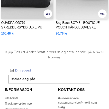
W1
W1
QUADRA QD779 -
Bag Base BG748 - BOUTIQUE
SKREDDERSYDD LUXE PU
POUCH HÅNDLEDDVESKE
VASKEPOSE
100,46 kr
90,76 kr
Kjøp
Tasker Andet Svart grossist og detaljhandel
på Ntextil
Norway
Melde deg på!
INFORMASJON
KONTAKT OSS
Om Ntextil
Kundeservice
customerservice@ntextil.com
Track my order now
Salg