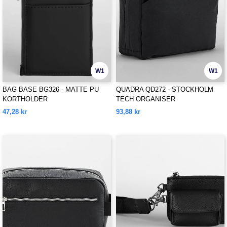
W1
W1
BAG BASE BG326 - MATTE PU
QUADRA QD272 - STOCKHOLM
KORTHOLDER
TECH ORGANISER
47,28 kr
93,88 kr